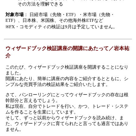
その方法を理解できる
対象市場
： 日経市場（先物・ETF）・米市場（先物・
ETF）、日本株、米国株、その他海外株ETFなど
※FX・コモディティの検証は9月は予定していません。
ウィザードブック検証講座の開講にあたって／岩本祐
介
このたび、ウィザードブック検証講座を開講することになり
ました。
開講にあたり、簡単に講座の内容をご紹介するとともに、シ
ンプルな売買手法の検証結果をご紹介いたします。
さて、パンローリングにとってウィザードブックの存在は根
幹部分と言えるでしょう。
私は現在、自分でトレードを行い、かつ、トレード・システ
ムを作ることを生業にしています。
そして、ずっと以前からウィザードブックを読み続け、ま
た、ウィザードブックに育てられたと言っても過言ではあり
ません。