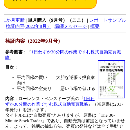
1か月更新
|
単月購入（9月号）（ここ）
|
レポートサンプル
|
検証内容(2022年8月）
|
講師メッセージ
|
概要
|
検証内容（2022年9月号）
参考図書
：『
1日わずか30分間の作業ですむ株式自動売買戦
略
』
目次
：
平均回帰の買い――大胆な逆張り投資家
向け
平均回帰の空売り――悪い市場で儲ける
内容
：ローレンス・ベンスドープ氏の『
1日わ
ずか30分間の作業ですむ株式自動売買戦略
』（※原書は2017
年発行）を扱います。
タイトルには“自動売買”とありますが、原書は「The 30-
Minute Stock Trader」であり、自動売買は前提となっていませ
ん。よって、
銘柄の抽出方法、売買の発注などは全て手動で