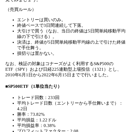
（売買ルール）
エントリーは買いのみ。
終値ベースで3日間連続して下落。
大引けで買う（なお、当日の終値は5日間単純移動平均
線の下で引ける）。
決済は、終値が5日間単純移動平均線の上で引けた終値
で手仕舞う。
損切りは置かない。
なお、検証の対象はコナーズがよく利用するS&P500の
ETF（SPY）および日経225連動型上場投信（1321）とし、
2010年6月1日から2022年6月15日までで行いました。
■SP500ETF（1単位当たり）
トレード回数：233回
平均トレード日数（エントリーから手仕舞いまで）：
4.2日
勝率：73.82%
平均損益：1.22ドル
平均損益率：0.38%
プロフィットファクター：2.08