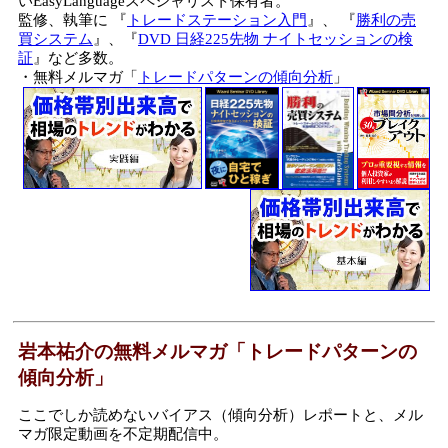
いEasyLanguageスペシャリスト保有者。
監修、執筆に 『
トレードステーション入門
』、 『
勝利の売
買システム
』、『
DVD 日経225先物 ナイトセッションの検
証
』など多数。
・無料メルマガ「
トレードパターンの傾向分析
」
岩本祐介の無料メルマガ「トレードパターンの
傾向分析」
ここでしか読めないバイアス（傾向分析）レポートと、メル
マガ限定動画を不定期配信中。