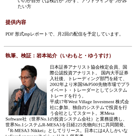
いのか自分では検討がつかず、アウトラインをつかみ
たい方
提供内容
PDF 形式mpレポートで、月2回の配信を予定しています。
執筆、検証：岩本祐介（いわもと・ゆうすけ）
日本証券アナリスト協会検定会員、国
際公認投資アナリスト。 国内大手証券
入社後、トレーディング部門を経て、
2002年より米国S&P500先物市場でプラ
イベート・トレーダーとしてシステム
トレードを行う。
平成17年West Village Investment 株式会
社に参加、独自のシステムで投資を行
う会社としてスタート。米Mesa
Software社（世界No.1の投資システム会社）と業務提携し、
世界No.1システムR-MESA3を日経225先物向けに共同開発、
『R-MESA3 Nikkei』としてリリース。日本には4人しかいな