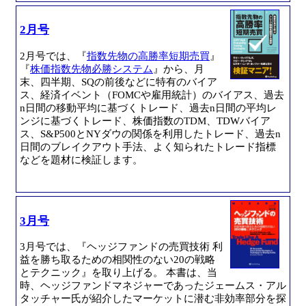
2月号
2月号では、『
指数先物の高勝率短期売買
』
『
株価指数先物必勝システム
』から、月
末、四半期、SQの前後などに特有のバイア
ス、経済イベント（FOMCや雇用統計）のバイアス、過去
n日間の移動平均に基づくトレード、過去n日間の平均レ
ンジに基づくトレード、株価指数のTDM、TDWバイア
ス、S&P500とNYダウの関係を利用したトレード、過去n
日間のブレイクアウト手法、よく知られたトレード指標
などを題材に検証します。
3月号
3月号では、『ヘッジファンドの売買技術 利
益を勝ち取るための相関性のない20の戦略
とテクニック』を取り上げる。 本書は、当
時、ヘッジファンドマネジャーであったジェームス・アル
タッチャー氏が紹介したマーケットに潜む非効率部分を探