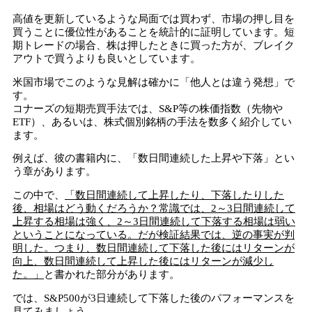
高値を更新しているような局面では買わず、市場の押し目を
買うことに優位性があることを統計的に証明しています。短
期トレードの場合、株は押したときに買った方が、ブレイク
アウトで買うよりも良いとしています。
米国市場でこのような見解は確かに「他人とは違う発想」で
す。
コナーズの短期売買手法では、S&P等の株価指数（先物や
ETF）、あるいは、株式個別銘柄の手法を数多く紹介してい
ます。
例えば、彼の書籍内に、「数日間連続した上昇や下落」とい
う章があります。
この中で、
「数日間連続して上昇したり、下落したりした
後、相場はどう動くだろうか？常識では、2～3日間連続して
上昇する相場は強く、2～3日間連続して下落する相場は弱い
ということになっている。だが検証結果では、逆の事実が判
明した。つまり、数日間連続して下落した後にはリターンが
向上、数日間連続して上昇した後にはリターンが減少し
た。」
と書かれた部分があります。
では、S&P500が3日連続して下落した後のパフォーマンスを
見てみましょう。