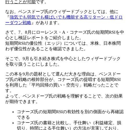
行うことが可能
です。
なお、ベンスドープ氏のウィザードブックとしては、他に
『
強気でも弱気でも横ばいでも機能する高リターン・低ドロ
ーダウン戦略
』があります。
さて、7、8月にローレンス・A・コナーズ氏の短期間RSIを中
心とし検証レポートをご紹介しました。
短期間RSIの優位性（エッジ）については、米株、日本株問
わず優位性があることを確認できました。
そこで、9月も引き続き株式を中心としたウィザードブック
を取り扱うことにしました。
この本を9月の題材として選んだ大きな理由は、ベンスドー
プ氏の戦略の根幹部分が、コナーズ氏の提唱する短期間RSI
を利用した「平均回帰の買い・空売り」戦略だったことで
す。
よって、ベンスドープ氏の戦略を理解することで、次の効果
が期待できます。
コナーズ氏の短期間RSIの有効性を別の側面から再確認
できる
コナーズ氏の書籍と比較し、手仕舞い（利益確定、損
切り、時間による手仕舞い）の方法が充実しており、