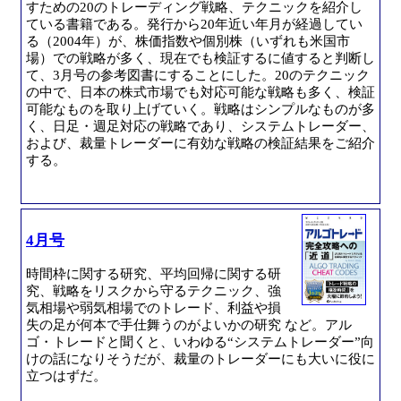
すための20のトレーディング戦略、テクニックを紹介し
ている書籍である。発行から20年近い年月が経過してい
る（2004年）が、株価指数や個別株（いずれも米国市
場）での戦略が多く、現在でも検証するに値すると判断し
て、3月号の参考図書にすることにした。20のテクニック
の中で、日本の株式市場でも対応可能な戦略も多く、検証
可能なものを取り上げていく。戦略はシンプルなものが多
く、日足・週足対応の戦略であり、システムトレーダー、
および、裁量トレーダーに有効な戦略の検証結果をご紹介
する。
4月号
時間枠に関する研究、平均回帰に関する研
究、戦略をリスクから守るテクニック、強
気相場や弱気相場でのトレード、利益や損
失の足が何本で手仕舞うのがよいかの研究 など。アル
ゴ・トレードと聞くと、いわゆる“システムトレーダー”向
けの話になりそうだが、裁量のトレーダーにも大いに役に
立つはずだ。