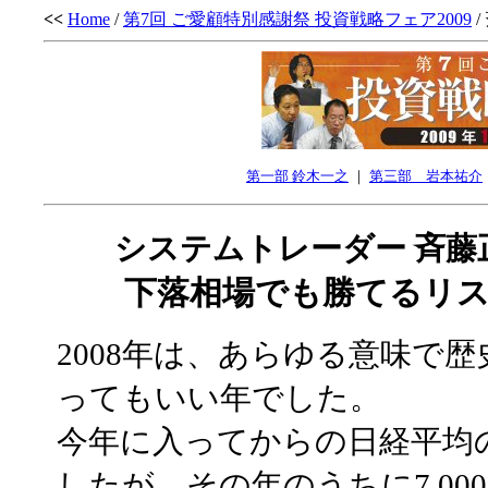
<<
Home
/
第7回 ご愛顧特別感謝祭 投資戦略フェア2009
/
第一部 鈴木一之
｜
第三部 岩本祐介
システムトレーダー 斉藤
下落相場でも勝てるリ
2008年は、あらゆる意味で
ってもいい年でした。
今年に入ってからの日経平均の高
したが、その年のうちに7,0