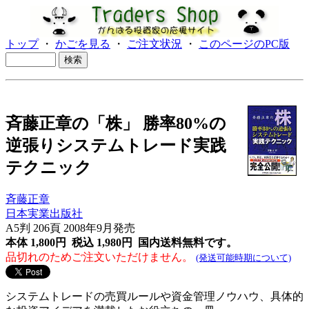
トップ
・
かごを見る
・
ご注文状況
・
このページのPC版
斉藤正章の「株」 勝率80%の
逆張りシステムトレード実践
テクニック
斉藤正章
日本実業出版社
A5判 206頁 2008年9月発売
本体 1,800円 税込 1,980円
国内送料無料です。
品切れのためご注文いただけません。
(発送可能時期について)
システムトレードの売買ルールや資金管理ノウハウ、具体的