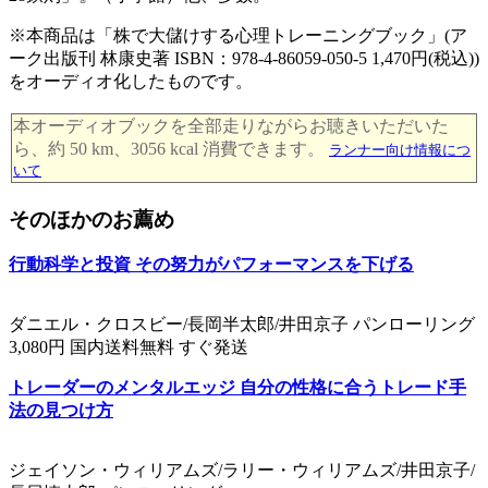
※本商品は「株で大儲けする心理トレーニングブック」(ア
ーク出版刊 林康史著 ISBN：978-4-86059-050-5 1,470円(税込))
をオーディオ化したものです。
本オーディオブックを全部走りながらお聴きいただいた
ら、約 50 km、3056 kcal 消費できます。
ランナー向け情報につ
いて
そのほかのお薦め
行動科学と投資 その努力がパフォーマンスを下げる
ダニエル・クロスビー/長岡半太郎/井田京子 パンローリング
3,080円 国内送料無料 すぐ発送
トレーダーのメンタルエッジ 自分の性格に合うトレード手
法の見つけ方
ジェイソン・ウィリアムズ/ラリー・ウィリアムズ/井田京子/