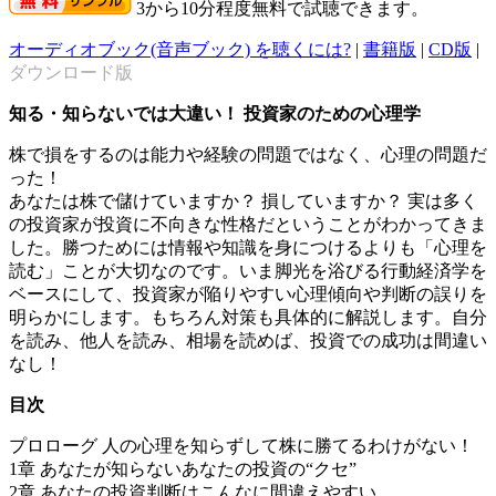
3から10分程度無料で試聴できます。
オーディオブック(音声ブック) を聴くには?
|
書籍版
|
CD版
|
ダウンロード版
知る・知らないでは大違い！ 投資家のための心理学
株で損をするのは能力や経験の問題ではなく、心理の問題だ
った！
あなたは株で儲けていますか？ 損していますか？ 実は多く
の投資家が投資に不向きな性格だということがわかってきま
した。勝つためには情報や知識を身につけるよりも「心理を
読む」ことが大切なのです。いま脚光を浴びる行動経済学を
ベースにして、投資家が陥りやすい心理傾向や判断の誤りを
明らかにします。もちろん対策も具体的に解説します。自分
を読み、他人を読み、相場を読めば、投資での成功は間違い
なし！
目次
プロローグ 人の心理を知らずして株に勝てるわけがない！
1章 あなたが知らないあなたの投資の“クセ”
2章 あなたの投資判断はこんなに間違えやすい