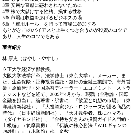
3章 安易な直感に惑わされないために
4章 株で大儲けする性格、損する性格
5章 市場は収益をあげるビジネスの場
6章 「運用ルール」を持って市場に参加する
あとがき 心のバイアスと上手くつき合うのが投資のコツで
あり、人生のコツでもある
著者紹介
林 康史（はやし・やすし）
立正大学経済学部教授。
大阪大学法学部卒。法学修士（東京大学）。メーカー、ま
た、生命保険・証券投資信託・銀行の金融三業態で、海外営
業・原価管理・外国為替ディーラー・エコノミスト・ストラ
テジストなどを経て、2005年4月から、現職（金融論・国際
金融を担当）。編著書・訳書に、『欲望と幻想の市場』（東
洋経済新報社）、『大投資家ジム・ロジャーズが語る商品の
時代』（日本経済新聞社）、『天才数学者、株にハマる』
（ダイヤモンド社）、『金持ち父さんの投資ガイド入門編・
上級編』（筑摩書房）、『伝説の株必勝法「W.D.ギャンの
28鉄則」』（小学館）他、多数。