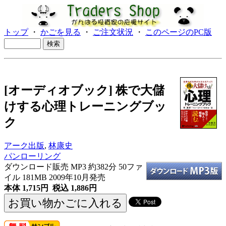
トップ
・
かごを見る
・
ご注文状況
・
このページのPC版
[オーディオブック] 株で大儲
けする心理トレーニングブッ
ク
アーク出版
,
林康史
パンローリング
ダウンロード販売 MP3
約382分 50ファ
イル 181MB 2009年10月発売
本体 1,715円 税込 1,886円