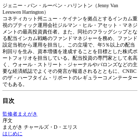
ジェニー・バン・ルーベン・ハリントン（Jenny Van
Leeuwen Harrington）
コネティカット州ニュー・ケイナンを拠点とするインカム重
視のブティック運用会社ジルマン・ヒル・アセット・マネジ
メントの最高投資責任者。また、同社のフラッグシップとな
る配当インカム戦略のファンドマネジャーを務め、ファンド
設定当初から運用を担当し、この立場で、年5％以上の配当
利回りを生み、資本増価を達成することを目標とした株式ポ
ートフォリオを担当している。配当投資の専門家として名高
く、ウォール・ストリート・ジャーナルやバロンズなどの主
要な経済紙誌でよくその発言が報道されるとともに、CNBC
のザ・ハーフタイム・リポートのレギュラーコメンテーター
でもある。
目次
監修者まえがき
序文
まえがき チャールズ・D・エリス
はじめに