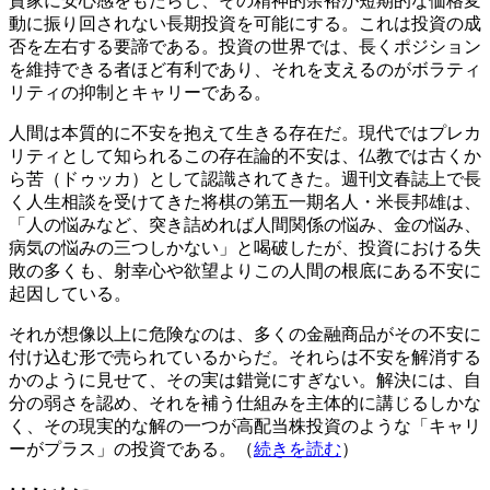
資家に安心感をもたらし、その精神的余裕が短期的な価格変
動に振り回されない長期投資を可能にする。これは投資の成
否を左右する要諦である。投資の世界では、長くポジション
を維持できる者ほど有利であり、それを支えるのがボラティ
リティの抑制とキャリーである。
人間は本質的に不安を抱えて生きる存在だ。現代ではプレカ
リティとして知られるこの存在論的不安は、仏教では古くか
ら苦（ドゥッカ）として認識されてきた。週刊文春誌上で長
く人生相談を受けてきた将棋の第五一期名人・米長邦雄は、
「人の悩みなど、突き詰めれば人間関係の悩み、金の悩み、
病気の悩みの三つしかない」と喝破したが、投資における失
敗の多くも、射幸心や欲望よりこの人間の根底にある不安に
起因している。
それが想像以上に危険なのは、多くの金融商品がその不安に
付け込む形で売られているからだ。それらは不安を解消する
かのように見せて、その実は錯覚にすぎない。解決には、自
分の弱さを認め、それを補う仕組みを主体的に講じるしかな
く、その現実的な解の一つが高配当株投資のような「キャリ
ーがプラス」の投資である。（
続きを読む
）