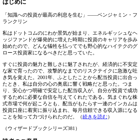
はじめに
「知識への投資が最高の利息を生む」――ベンジャミン・フ
ランクリン
私はドットコムのにわか景気が始まり、エネルギッシュなヘ
ッジファンドが爆発的に増えた時期に投資のキャリアを歩み
始めたので、どんな犠牲を払ってでも野心的なハイテクのグ
ロース投資家になるべきだと思っていた。
すぐに投資の魅力と難しさに魅了されたが、経済的に不安定
な家で育ったので、攻撃的なまでのリスクテイクに急激な吐
き気を覚えた。2001年、ふとしたことから配当投資に出合っ
たとき、私は自分の心の奥底に響く戦略だと思った。つま
り、安心かつ明確で安定した配当収入が、自分が投資で成功
するために必要な自信を与えてくれたである。気まぐれな株
式市場で何が起ころとも、配当がもたらす一連のインカムは
投資口座に着実に振り込まれ、毎月信頼できる収入源になる
ことを知って力づけられたのだ。（
続きを読む
）
（ウィザードブックシリーズ381）