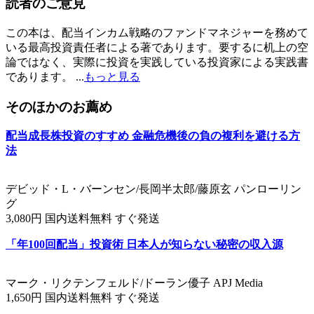
読者のご意見
この本は、配当インカム戦略のファンドマネジャーを務めて
いる最高投資責任者による著であります。要するに机上の空
論ではなく、実際に投資を実践している投資家による実践書
であります。 ...
もっと見る
そのほかのお薦め
配当成長株投資のすすめ 金融危機後の負の複利を避ける方
法
デビッド・L・バーンセン/長岡半太郎/藤原玄 パンローリン
グ
3,080円 国内送料無料 すぐ発送
「年100回配当」投資術 日本人が知らない秘密の収入源
マーク・リクテンフェルド/ドーラン優子 APJ Media
1,650円 国内送料無料 すぐ発送