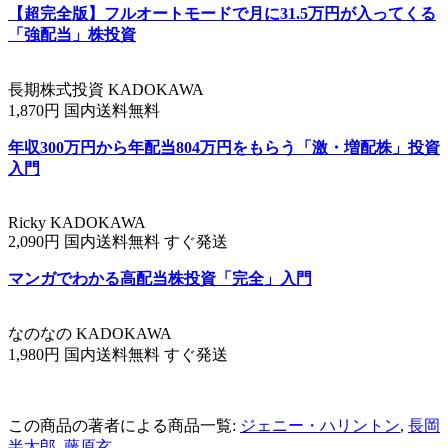
【超完全版】フルオートモードで月に31.5万円が入ってくる
「強配当」株投資
長期株式投資 KADOKAWA
1,870円 国内送料無料
年収300万円から年配当804万円をもらう「激・増配株」投資
入門
Ricky KADOKAWA
2,090円 国内送料無料 すぐ発送
マンガでわかる高配当株投資「完全」入門
なのなの KADOKAWA
1,980円 国内送料無料 すぐ発送
この商品の著者による商品一覧:
ジェニー・ハリントン
,
長岡
半太郎
,
藤原玄