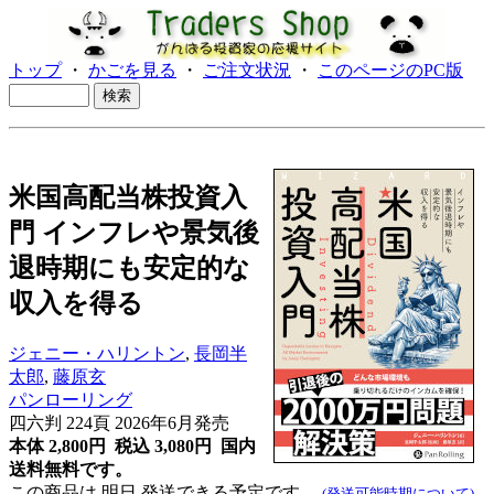
トップ
・
かごを見る
・
ご注文状況
・
このページのPC版
米国高配当株投資入
門 インフレや景気後
退時期にも安定的な
収入を得る
ジェニー・ハリントン
,
長岡半
太郎
,
藤原玄
パンローリング
四六判 224頁 2026年6月発売
本体 2,800円 税込 3,080円
国内
送料無料です。
この商品は 明日 発送できる予定です。
(発送可能時期について)