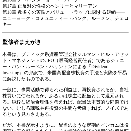
第17章 正反対の性格のヘンリーとマリーアン
第18章 数多くの苦悩とバリュートラップに関する短編――
ニューヨーク・コミュニティー・バンク、ルーメン、チェロ
キー
監修者まえがき
本書は、ブティック系資産管理会社ジルマン・ヒル・アセッ
ト・マネジメントのCEO（最高経営責任者）であるジェニ
ー・バン・ルーベン・ハリントンによる『Dividend
Investing』の邦訳で、米国高配当株投資の手法と実際を平易
に解説したものである。
一般に、事業活動で得られた利益は、再投資されるか、自社
株買いに使われるか、あるいは株主に配当として還元され
る。純粋な経済合理性を考えれば、配当は本質的な問題では
ない。むしろ課税や再投資の手間を考慮すれば、ノイズであ
るという見方さえある。
だが、本書が示すように、配当のような定期的インカムは投