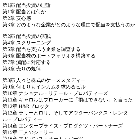
第1部 配当投資の理論
第1章 配当とは何か
第2章 安心感
第3章 どのような企業がどのような理由で配当を支払うのか
第2部 配当投資の実践
第4章 スクリーニング
第5章 配当を支払う企業を調査する
第6章 配当株のポートフォリオを構築する
第7章 減配に対応する
第8章 売りの規律
第3部 人々と株式のケーススタディー
第9章 何よりもインカムを求めるビル
第10章 ナショナル・リテール・プロパティーズ
第11章 キャロルはブローカーに「損はできない」と言った
第12章 H&Rブロック
第13章 ラリーとロリ、そしてアウターバンクス・レンタ
ル・プロパティー
第14章 エンタープライズ・プロダクツ・パートナーズ
第15章 二人のシェリー
第16章 アドバンス・オート・パーツ