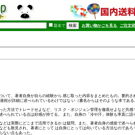
題名で
お買い物かごを見る
ご注文
いて、著者自身が自らの経験から 感じ取った内容をまとめたもの。要約され
の過程が詳細に述べられているわけではな い（書名からはそのような本であ
た方法でトレードせよなど、リス ク・ポジジョン管理を徹底せよなど共感で
述べられている点は好感が持てる。 また、自身の「冷や汗」体験も率直に語
どは実際にどこまで活用できるか は疑問。また、著者自身の感覚で述べられ
なども散見され、著者にとって は自身にとっては向いている方法なのであろ
らない点もあった。