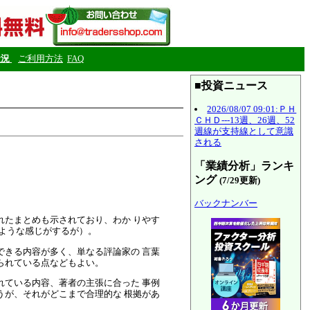
状況
ご利用方法
FAQ
■投資ニュース
2026/08/07 09:01:ＰＨ
ＣＨＤ---13週、26週、52
週線が支持線として意識
される
「業績分析」ランキ
ング
(7/29更新)
バックナンバー
たまとめも示されており、わか りやす
るような感じがするが）。
きる内容が多く、単なる評論家の 言葉
られている点などもよい。
ている内容、著者の主張に合った 事例
うが、それがどこまで合理的な 根拠があ