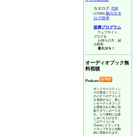
カタログ:
PDF
紙のカタ
(25MB)
ログ請求
提携プログラム
ウェブサイト、
ブログを
お持ちの方、紹
介料率
最大20％！
オーディオブック無
料視聴
Podcast
ポッドキャスティン
グの受信ソフトにこ
のバナーのアドレス
を登録すると、新し
いオーディオブック
が更新された時に自
動でダウンロードさ
れ、より便利にお楽
しみいただけます。
このアイコンを
iTunesにドラッグ＆
ドロップすると自動
的に登録されます。