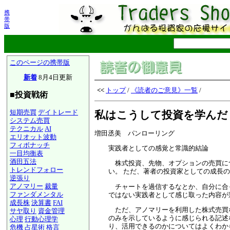
携
帯
版
このページの携帯版
新着
8月4日更新
<<
トップ
/
《読者のご意見》一覧
/
■投資戦術
短期売買
デイトレード
私はこうして投資を学んだ
システム売買
テクニカル
AI
増田丞美 パンローリング
エリオット波動
フィボナッチ
実践者としての感覚と常識的結論
一目均衡表
酒田五法
株式投資、先物、オプションの売買につ
トレンドフォロー
い。 ただ、著者の投資家としての成長
逆張り
アノマリー
裁量
チャートを過信するなとか、自分に合っ
ファンダメンタル
ではない実践者として感じ取った内容が
成長株
決算書
FAI
ただ、アノマリーを利用した株式売買な
サヤ取り
資金管理
のみを示しているように感じられる記述
心理
行動心理学
り、活用できるのかについてはよくわか
危機
占星術
格言