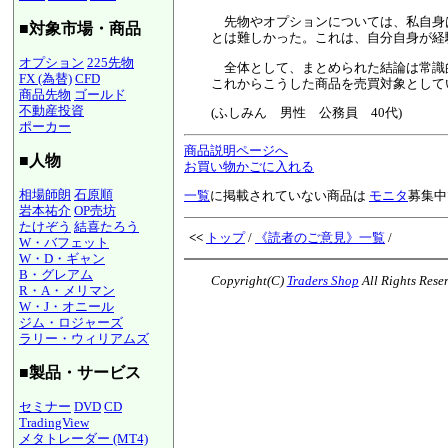
先物やオプションについては、私自身は
■対象市場・商品
とは難しかった。これは、自分自身が経
オプション
225先物
全体として、まとめられた結論は常識的
FX (為替)
CFD
これからこうした商品を売買対象として
商品先物
ゴールド
不動産投資
(ふしみん 男性 公務員 40代)
ポーカー
商品説明ページへ
■人物
お買い物かごに入れる
相場師朗
石原順
一覧
に掲載されていない商品は
モニタ
募集中
岩本祐介
OP売坊
たけぞう
結喜たろう
<<
トップ
/
《読者のご意見》一覧
/
W・バフェット
W・D・ギャン
B・グレアム
Copyright(C)
Traders Shop
All Rights Rese
R・A・メリマン
W・J・オニール
ジム・ロジャーズ
ラリー・ウィリアムズ
■製品・サービス
セミナー
DVD
CD
TradingView
メタトレーダー (MT4)