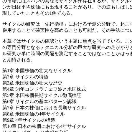
の市場にはスパンの異なるサイクルが存在するが、サイクル
ンが日経平均株価にも出現することがあり、その逆もしばしばみ
現していたこともその1例である。
サイクルの研究は「先行指標」における予測の分野で、起こ
併用することで確実性を高めることも可能だ。その手法につ
本章ではサイクルの確認という主題に焦点を当てている。こ
の専門分野となるテクニカル分析の巨大な研究への足がかり
ル研究が単に時間の間隔を測定することではないことがはっ
と期待される。
第1章 米国株価の壮大なサイクル
第2章 サイクルの特徴
第3章 米国株価の壮大な歴史
第4章 54年コンドラチェフ波と米国株式
第5章 米国株価長期サイクル徹底検証
第6章 サイクルの基本パターン認識
第7章 日本の株価における長期サイクル
第8章 米国株価の4年サイクル
第9章 4年サイクルの構造
第10章 日本の株価における4年サイクル