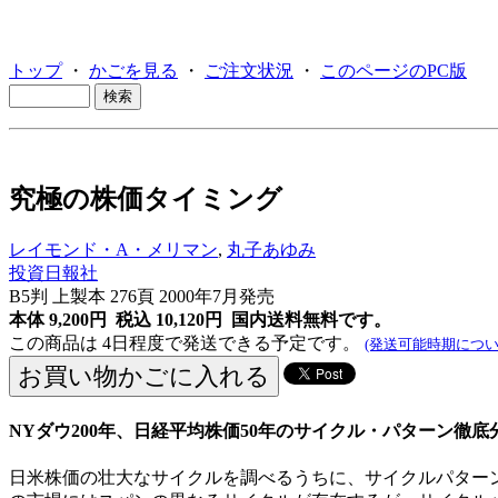
トップ
・
かごを見る
・
ご注文状況
・
このページのPC版
究極の株価タイミング
レイモンド・A・メリマン
,
丸子あゆみ
投資日報社
B5判 上製本 276頁 2000年7月発売
本体 9,200円 税込 10,120円
国内送料無料です。
この商品は 4日程度で発送できる予定です。
(発送可能時期につい
NYダウ200年、日経平均株価50年のサイクル・パターン徹底
日米株価の壮大なサイクルを調べるうちに、サイクルパター