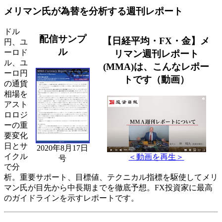
メリマン氏が為替を分析する週刊レポート
ドル
配信サンプ
【日経平均・FX・金】メ
円、ユ
ル
ーロド
リマン週刊レポート
ル、ユ
(MMA)は、こんなレポー
ーロ円
トです（動画）
の通貨
相場を
アスト
ロロジ
ーの重
要変化
日とサ
2020年8月17日
イクル
＜動画を再生＞
号
で分
析。重要サポート、目標値、テクニカル指標を駆使してメリ
マン氏が目先から中長期までを徹底予想。FX投資家に最高
のガイドラインを示すレポートです。