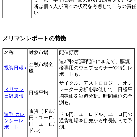
断は個々人が個々の状況を考慮して自らの責任
い。
メリマンレポートの特徴
名称
対象市場
配信頻度
週2回の記事配信に加えて、購読
金融市場全
投資日報α
者専用のウェブセミナーや特別レ
般
ポートも。
サイクル、アストロロジー、オシ
メリマン
レーター分析を駆使して、日経平
日経平均
日経週報
均株価を毎週分析。時間単位の予
測も。
通貨（ドル/
週刊 カレ
ドル円、ユーロドル、ユーロ円の
円・ユーロ/
ンシーレ
通貨相場を目先から中長期まで予
円・ユーロ/
ポート
測。
ドル）