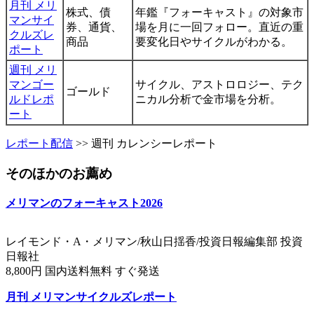
月刊 メリ
株式、債
年鑑『フォーキャスト』の対象市
マンサイ
券、通貨、
場を月に一回フォロー。直近の重
クルズレ
商品
要変化日やサイクルがわかる。
ポート
週刊 メリ
マンゴー
サイクル、アストロロジー、テク
ゴールド
ルドレポ
ニカル分析で金市場を分析。
ート
レポート配信
>> 週刊 カレンシーレポート
そのほかのお薦め
メリマンのフォーキャスト2026
レイモンド・A・メリマン/秋山日揺香/投資日報編集部 投資
日報社
8,800円 国内送料無料 すぐ発送
月刊 メリマンサイクルズレポート