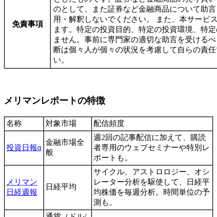
のとして、また証券など金融商品について助言
用・解釈しないでください。 また、本サービ
免責事項
ます。特定の投資目的、特定の投資環境、特定
ません。事前に専門家の適切な助言を受けるべ
断は個々人が個々の状況を考慮して自らの責任
い。
メリマンレポートの特徴
名称
対象市場
配信頻度
週2回の記事配信に加えて、購読
金融市場全
投資日報α
者専用のウェブセミナーや特別レ
般
ポートも。
サイクル、アストロロジー、オシ
メリマン
レーター分析を駆使して、日経平
日経平均
日経週報
均株価を毎週分析。時間単位の予
測も。
通貨（ドル/