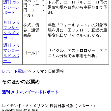
週刊 カレ
ドル円、ユーロドル、ユーロ円の
円・ユーロ/
ンシーレ
通貨相場を目先から中長期まで予
円・ユーロ/
ポート
測。
ドル）
月刊 メリ
株式、債
年鑑『フォーキャスト』の対象市
マンサイ
券、通貨、
場を月に一回フォロー。直近の重
クルズレ
商品
要変化日やサイクルがわかる。
ポート
週刊 メリ
マンゴー
サイクル、アストロロジー、テク
ゴールド
ルドレポ
ニカル分析で金市場を分析。
ート
レポート配信
>> メリマン日経週報
そのほかのお薦め
週刊 メリマンゴールドレポート
レイモンド・A・メリマン 投資日報出版（レポート）
9,680円 国内送料無料