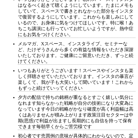
はなるべく起きて聴くようにしています。たまにメモも
していて、スペースで書きとれなかった部分をインスタ
で復習するようにしています。これからも楽しみにして
いるので、お身体に気をつけてほしいです。特に喉！あ
ちこち講演にも行っていてお忙しいようですが、熱中症
にもお気をつけください。
メルマガ、Xスペース、インスタライブ、セミナーな
ど、たけぞうさんから多くの有益な情報をいただき深謝
いたしております。ご健康にご留意いただき、ずっと続
けてください。
いつもありがとうございます！スペースやインスタも楽
しく拝聴させていただいております。インスタの暴言が
楽しくて、我が子も大笑いして聞いています！これから
もずっと続けていってください
夕方の配信で持ちの銘柄が重なるとすごく嬉しい気分に
なれます知らなかった戦略が自分の技術になり大変為に
なっています今日の戦略がかなり確度が高く利益幅は高
くはありませんが積み上がります政策注目セクターは中
期(思惑)で利益が出ますし長期的にも自信を持って保有
できます毎朝早くからご苦労様です
初心者です売買例の意味が具体的にわからないので、定