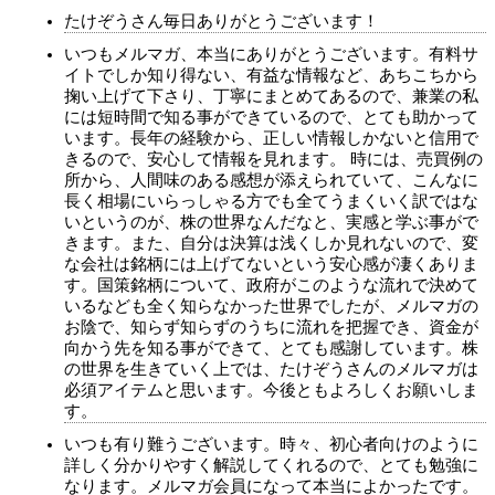
たけぞうさん毎日ありがとうございます！
いつもメルマガ、本当にありがとうございます。有料サ
イトでしか知り得ない、有益な情報など、あちこちから
掬い上げて下さり、丁寧にまとめてあるので、兼業の私
には短時間で知る事ができているので、とても助かって
います。長年の経験から、正しい情報しかないと信用で
きるので、安心して情報を見れます。 時には、売買例の
所から、人間味のある感想が添えられていて、こんなに
長く相場にいらっしゃる方でも全てうまくいく訳ではな
いというのが、株の世界なんだなと、実感と学ぶ事がで
きます。また、自分は決算は浅くしか見れないので、変
な会社は銘柄には上げてないという安心感が凄くありま
す。国策銘柄について、政府がこのような流れで決めて
いるなども全く知らなかった世界でしたが、メルマガの
お陰で、知らず知らずのうちに流れを把握でき、資金が
向かう先を知る事ができて、とても感謝しています。株
の世界を生きていく上では、たけぞうさんのメルマガは
必須アイテムと思います。今後ともよろしくお願いしま
す。
いつも有り難うございます。時々、初心者向けのように
詳しく分かりやすく解説してくれるので、とても勉強に
なります。メルマガ会員になって本当によかったです。