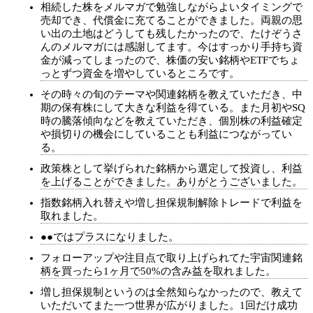
相続した株をメルマガで勉強しながらよいタイミングで
売却でき、代償金に充てることができました。両親の思
い出の土地はどうしても残したかったので、たけぞうさ
んのメルマガには感謝してます。今はすっかり手持ち資
金が減ってしまったので、株価の安い銘柄やETFでちょ
っとずつ資金を増やしているところです。
その時々の旬のテーマや関連銘柄を教えていただき、中
期の保有株にして大きな利益を得ている。また月初やSQ
時の騰落傾向などを教えていただき、個別株の利益確定
や損切りの機会にしていることも利益につながってい
る。
政策株として挙げられた銘柄から選定して投資し、利益
を上げることができました。ありがとうございました。
指数銘柄入れ替えや増し担保規制解除トレードで利益を
取れました。
●●ではプラスになりました。
フォローアップや注目点で取り上げられてた宇宙関連銘
柄を買ったら1ヶ月で50%の含み益を取れました。
増し担保規制というのは全然知らなかったので、教えて
いただいてまた一つ世界が広がりました。1回だけ成功