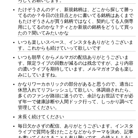
ろしくお願いします。
たけぞうさんのディ、新規銘柄は、どこから探して勝っ
てるのか？今日の注目点とかに書いてる銘柄はあくまで
もたけぞうさんが買う銘柄ではなく、契約してる人側専
用にしてるのかな？ティとか新規の銘柄をどうして買っ
たの？聞いてみたいかな
いつも楽しいスペース、インスタをありがとうございま
す。これからも続けていって欲しいです
いつも朝早くからメルマガの配信ありがとうございま
す。限定ライブの回数が減るのは残念ですが、より内容
の濃いライブを期待しています。メルマガオフ会も楽し
みにしていますね。
かなりワーカホリックの部分があると思うので、適当に
休憩入れてリフレッシュして欲しい。体調崩されたら、
多くのファンが路頭に迷うので、余計なお世話ですが必
ず年一で健康診断や人間ドック行って、しっかり調べて
管理してください。
末長く続けてください
毎日欠かさずの配信、ありがとうございます。インスタ
ライブで質問を受けたことなどからテーマを決め、記事
を書いてくださることも有り難いです。今後ともよろし