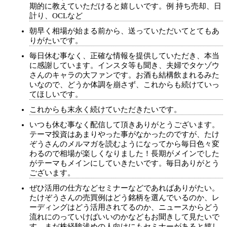
期的に教えていただけると嬉しいです。例 持ち売却、日
計り、OCLなど
朝早く相場が始まる前から、送っていただいてとてもあ
りがたいです。
毎日休む事なく、正確な情報を提供していただき、本当
に感謝しています。インスタ等も聞き、夫婦でタケゾウ
さんのキャラの大ファンです。お酒も結構飲まれるみた
いなので、どうか体調を崩さず、これからも続けていっ
てほしいです。
これからも末永く続けていただきたいです。
いつも休む事なく配信して頂きありがとうございます。
テーマ投資はあまりやった事がなかったのですが、たけ
ぞうさんのメルマガを読むようになってから毎日色々変
わるので相場が楽しくなりました！長期がメインでした
がテーマもメインにしていきたいです。毎日ありがとう
ございます。
ぜひ活用の仕方などセミナーなどであればありがたい。
たけぞうさんの売買例はどう銘柄を選んでいるのか、レ
ーディングはどう活用されてるのか、ニュースからどう
流れにのっていけばいいのかなどもお聞きして見たいで
す、まだ株経験浅めの人向けにもセミナーがあると嬉し