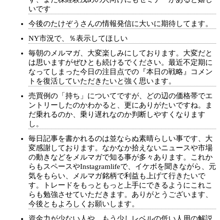
いです
今後のたけぞうさんの情報発信に大いに期待してます。
NY市況で、％表示してほしい
毎朝のメルマガ、大変楽しみにしております。大変だと
は思いますがぜひとも続けるでください。最近不定期に
なってしまった今日の注目点での『本日の戦略』コメン
トを復活していただきたいと強く思います。
売買例の「持ち」についてですが、どの辺の価格帯でエ
ントリーしたのかわかると、更にありがたいですね。ま
だ乗れるのか、乗り遅れなのか判断しやすくなります
し。
毎日記事を書かれるのは並ならぬ素晴らしい事です、大
変感謝しております。なかなか拾えないニュースや市場
の動きなどをメルマガで知る事が多々あります。これか
らもスペースやInstagramlifeで、イケボを聞きながら、元
気をもらい、メルマガ銘柄で利益も上げて行きたいで
す。トレードをもっともっと上手にできるようにこれこ
らも勉強させていただきます。ありがとうございます、
今後ともよろしくお願いします。
資金力が少ない人や、もう少しレベルの低い人用の解説