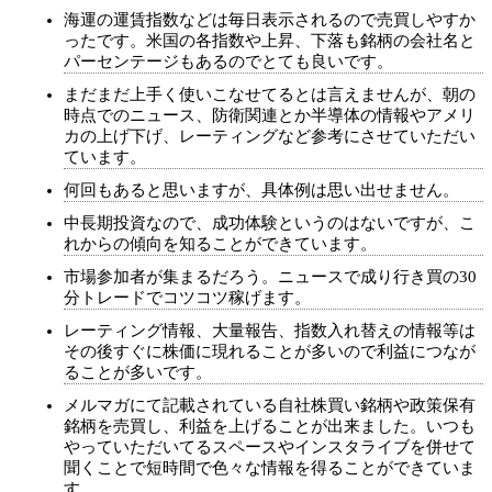
海運の運賃指数などは毎日表示されるので売買しやすか
ったです。米国の各指数や上昇、下落も銘柄の会社名と
パーセンテージもあるのでとても良いです。
まだまだ上手く使いこなせてるとは言えませんが、朝の
時点でのニュース、防衛関連とか半導体の情報やアメリ
カの上げ下げ、レーティングなど参考にさせていただい
ています。
何回もあると思いますが、具体例は思い出せません。
中長期投資なので、成功体験というのはないですが、こ
れからの傾向を知ることができています。
市場参加者が集まるだろう。ニュースで成り行き買の30
分トレードでコツコツ稼げます。
レーティング情報、大量報告、指数入れ替えの情報等は
その後すぐに株価に現れることが多いので利益につなが
ることが多いです。
メルマガにて記載されている自社株買い銘柄や政策保有
銘柄を売買し、利益を上げることが出来ました。いつも
やっていただいてるスペースやインスタライブを併せて
聞くことで短時間で色々な情報を得ることができていま
す。