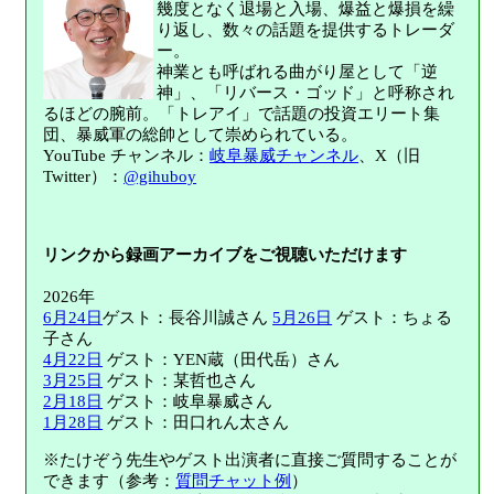
幾度となく退場と入場、爆益と爆損を繰
り返し、数々の話題を提供するトレーダ
ー。
神業とも呼ばれる曲がり屋として「逆
神」、「リバース・ゴッド」と呼称され
るほどの腕前。「トレアイ」で話題の投資エリート集
団、暴威軍の総帥として崇められている。
YouTube チャンネル：
岐阜暴威チャンネル
、X（旧
Twitter）：
@gihuboy
リンクから録画アーカイブをご視聴いただけます
2026年
6月24日
ゲスト：長谷川誠さん
5月26日
ゲスト：ちょる
子さん
4月22日
ゲスト：YEN蔵（田代岳）さん
3月25日
ゲスト：某哲也さん
2月18日
ゲスト：岐阜暴威さん
1月28日
ゲスト：田口れん太さん
※たけぞう先生やゲスト出演者に直接ご質問することが
できます（参考：
質問チャット例
）