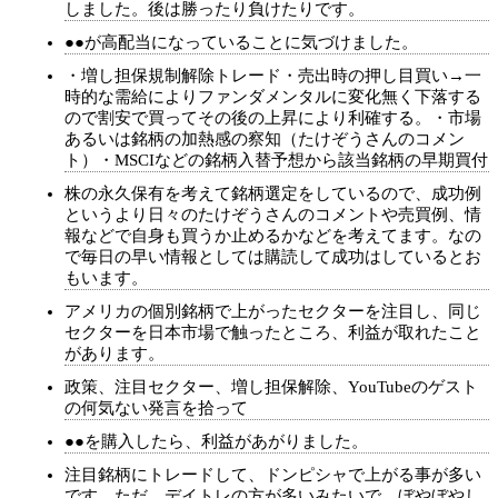
しました。後は勝ったり負けたりです。
●●が高配当になっていることに気づけました。
・増し担保規制解除トレード・売出時の押し目買い→一
時的な需給によりファンダメンタルに変化無く下落する
ので割安で買ってその後の上昇により利確する。・市場
あるいは銘柄の加熱感の察知（たけぞうさんのコメン
ト）・MSCIなどの銘柄入替予想から該当銘柄の早期買付
株の永久保有を考えて銘柄選定をしているので、成功例
というより日々のたけぞうさんのコメントや売買例、情
報などで自身も買うか止めるかなどを考えてます。なの
で毎日の早い情報としては購読して成功はしているとお
もいます。
アメリカの個別銘柄で上がったセクターを注目し、同じ
セクターを日本市場で触ったところ、利益が取れたこと
があります。
政策、注目セクター、増し担保解除、YouTubeのゲスト
の何気ない発言を拾って
●●を購入したら、利益があがりました。
注目銘柄にトレードして、ドンピシャで上がる事が多い
です。ただ、デイトレの方が多いみたいで、ぼやぼやし