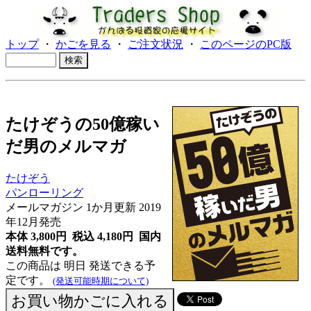
トップ
・
かごを見る
・
ご注文状況
・
このページのPC版
たけぞうの50億稼い
だ男のメルマガ
たけぞう
パンローリング
メールマガジン 1か月更新 2019
年12月発売
本体 3,800円 税込 4,180円
国内
送料無料です。
この商品は 明日 発送できる予
定です。
(発送可能時期について)