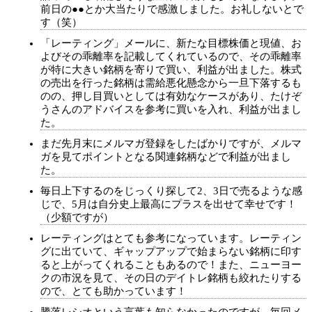
前日の●●とか大当たりで感激しました。お礼しないとで
す（笑）
「レーティング」メールに、新たな目標株価と現値、お
よびその乖離率を記載してくれているので、その乖離率
が特に大きい銘柄を寄りで買い、利益が出ました。株式
の売出を行った銘柄は需給悪化懸念から一旦下落するも
のの、押し目買いとしては有効なケースがあり、たけぞ
うさんのアドバイスを参考に買いを入れ、利益が出まし
た。
まだ先月末にメルマガ登録をしたばかりですが、メルマ
ガを見てポイントとなる関連銘柄などで利益が出まし
た。
毎日上下するのをじっくり探して2、3日で売るような感
じで、5月は自分史上最高にプラスを出せて幸せです！
（少額ですが）
レーティングはとても参考になっています。レーティン
グに出ていて、ギャップアップで始まらない銘柄に印す
ると上がってくれることもあるので！また、ニューヨー
クの市況を見て、その日のデイトレ銘柄も絞れたりする
ので、とても助かっています！