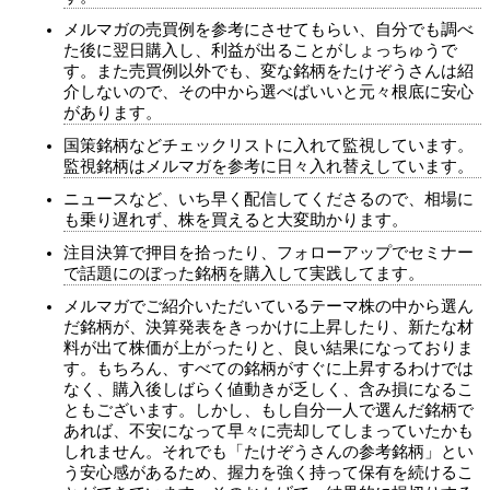
メルマガの売買例を参考にさせてもらい、自分でも調べ
た後に翌日購入し、利益が出ることがしょっちゅうで
す。また売買例以外でも、変な銘柄をたけぞうさんは紹
介しないので、その中から選べばいいと元々根底に安心
があります。
国策銘柄などチェックリストに入れて監視しています。
監視銘柄はメルマガを参考に日々入れ替えしています。
ニュースなど、いち早く配信してくださるので、相場に
も乗り遅れず、株を買えると大変助かります。
注目決算で押目を拾ったり、フォローアップでセミナー
で話題にのぼった銘柄を購入して実践してます。
メルマガでご紹介いただいているテーマ株の中から選ん
だ銘柄が、決算発表をきっかけに上昇したり、新たな材
料が出て株価が上がったりと、良い結果になっておりま
す。もちろん、すべての銘柄がすぐに上昇するわけでは
なく、購入後しばらく値動きが乏しく、含み損になるこ
ともございます。しかし、もし自分一人で選んだ銘柄で
あれば、不安になって早々に売却してしまっていたかも
しれません。それでも「たけぞうさんの参考銘柄」とい
う安心感があるため、握力を強く持って保有を続けるこ