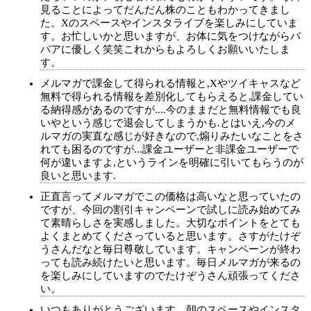
見ることによってだんだん株のこともわかってきまし
た。Xのスペースやインスタライブを楽しみにしていま
す。お忙しいかと思いますが、お体に気をつけながらバ
バアに優しく笑笑これからもよろしくお願いいたしま
す。
メルマガで課金して得られる情報と,Xやツイキャスなど
無料で得られる情報を差別化してもらえると,課金してい
る納得感があるのですが....今のままだと無料情報でも良
いやという感じで退会してしまうかも.とはいえ,今のメ
ルマガの実直な感じが好きなので,煽りみたいなことをさ
れても困るのですが...課金ユーザーと非課金ユーザーで
何が違いますよ,というラインを明確に引いてもらうのが
良いと思います.
正直言ってメルマガでこの価格は高いなと思っていたの
ですが、今回の割引キャンペーンで試しに読み始めてみ
て素晴らしさを実感しました。大切なポイントをとても
よくまとめてくださっていると思います。さすがたけぞ
うさんだなと毎日尊敬しています。キャンペーンが終わ
っても読み続けたいと思います。毎日メルマガが来るの
を楽しみにしていますのでたけぞうさん頑張ってくださ
い。
いつもありがとうございます。朝のスペースやインスタ