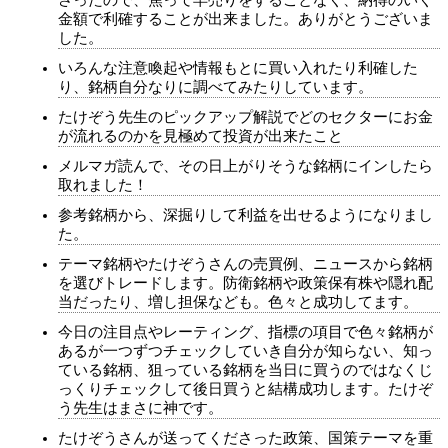
さったので、焦って早売りをすることなく、納得のいく
金額で利確することが出来ました。ありがとうございま
した。
いろんな注意喚起や情報もとに買い入れたり利確した
り、銘柄自分なりに調べてみたりしています。
たけぞう先生のピックアップ解説でどのセクターにお金
が流れるのかを見極めて投資が出来たこと
メルマガ読んで、その日上がりそうな銘柄にインしたら
取れました！
参考銘柄から、深掘りして利益を出せるようになりまし
た。
テーマ銘柄やたけぞうさんの売買例、ニュースから銘柄
を選びトレードします。防衛銘柄や政策保有株や隠れ配
当だったり、増し担保なども。色々と成功してます。
今日の注目点やレーティング、指標の項目で色々銘柄が
あるが一つずつチェックしていき自分が知らない、知っ
ている銘柄、狙っている銘柄を当日に買うのではなくじ
っくりチェックして後日買うと結構成功します。たけぞ
う先生はまさに神です。
たけぞうさんが送ってくださった政策、国策テーマを重