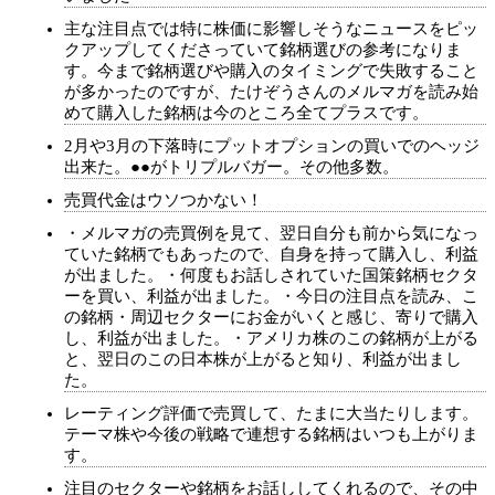
主な注目点では特に株価に影響しそうなニュースをピッ
クアップしてくださっていて銘柄選びの参考になりま
す。今まで銘柄選びや購入のタイミングで失敗すること
が多かったのですが、たけぞうさんのメルマガを読み始
めて購入した銘柄は今のところ全てプラスです。
2月や3月の下落時にプットオプションの買いでのヘッジ
出来た。●●がトリプルバガー。その他多数。
売買代金はウソつかない！
・メルマガの売買例を見て、翌日自分も前から気になっ
ていた銘柄でもあったので、自身を持って購入し、利益
が出ました。・何度もお話しされていた国策銘柄セクタ
ーを買い、利益が出ました。・今日の注目点を読み、こ
の銘柄・周辺セクターにお金がいくと感じ、寄りで購入
し、利益が出ました。・アメリカ株のこの銘柄が上がる
と、翌日のこの日本株が上がると知り、利益が出まし
た。
レーティング評価で売買して、たまに大当たりします。
テーマ株や今後の戦略で連想する銘柄はいつも上がりま
す。
注目のセクターや銘柄をお話ししてくれるので、その中