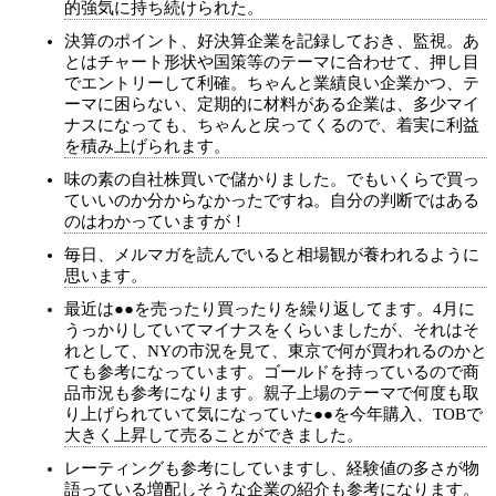
的強気に持ち続けられた。
決算のポイント、好決算企業を記録しておき、監視。あ
とはチャート形状や国策等のテーマに合わせて、押し目
でエントリーして利確。ちゃんと業績良い企業かつ、テ
ーマに困らない、定期的に材料がある企業は、多少マイ
ナスになっても、ちゃんと戻ってくるので、着実に利益
を積み上げられます。
味の素の自社株買いで儲かりました。でもいくらで買っ
ていいのか分からなかったですね。自分の判断ではある
のはわかっていますが！
毎日、メルマガを読んでいると相場観が養われるように
思います。
最近は●●を売ったり買ったりを繰り返してます。4月に
うっかりしていてマイナスをくらいましたが、それはそ
れとして、NYの市況を見て、東京で何が買われるのかと
ても参考になっています。ゴールドを持っているので商
品市況も参考になります。親子上場のテーマで何度も取
り上げられていて気になっていた●●を今年購入、TOBで
大きく上昇して売ることができました。
レーティングも参考にしていますし、経験値の多さが物
語っている増配しそうな企業の紹介も参考になります。