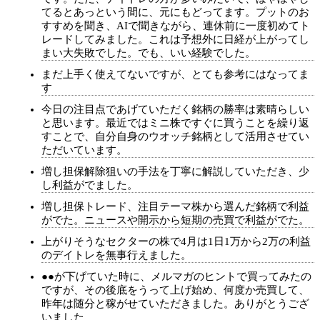
てるとあっという間に、元にもどってます。プットのお
すすめを聞き、AIで聞きながら、連休前に一度初めてト
レードしてみました。これは予想外に日経が上がってし
まい大失敗でした。でも、いい経験でした。
まだ上手く使えてないですが、とても参考にはなってま
す
今日の注目点であげていただく銘柄の勝率は素晴らしい
と思います。最近ではミニ株ですぐに買うことを繰り返
すことで、自分自身のウオッチ銘柄として活用させてい
ただいています。
増し担保解除狙いの手法を丁寧に解説していただき、少
し利益がでました。
増し担保トレード、注目テーマ株から選んだ銘柄で利益
がでた。ニュースや開示から短期の売買で利益がでた。
上がりそうなセクターの株で4月は1日1万から2万の利益
のデイトレを無事行えました。
●●が下げていた時に、メルマガのヒントで買ってみたの
ですが、その後底をうって上げ始め、何度か売買して、
昨年は随分と稼がせていただきました。ありがとうござ
いました