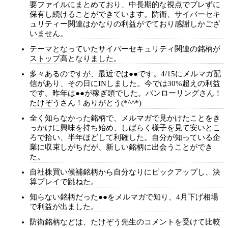
要ファイルにまとめており、中長期的な視点でブレずに
保有し続けることができています。防衛、サイバーセキ
ュリティー関連はかなりの利益がでており感謝しかござ
いません。
テーマとなっていたサイバーセキュリティ関連の銘柄が
ストップ高となりました。
多々あるのですが、最近では●●です。4/15にメルマガ配
信があり、その日にINしました。今では30%超えの利益
です。昨年は●●が稼ぎ頭でした。パンローリングさん！
たけぞうさん！ありがとう(*^^*)
全く知らなかった銘柄で、メルマガで見かけたことをき
っかけに興味を持ち始め、しばらく様子を見て安いとこ
ろで拾い、半年ほどして利確した。自分が知っている企
業に収束しがちだが、新しい銘柄に出会うことができ
た。
自社株買い候補銘柄から自分なりにピックアップし、決
算プレイで跳ねた。
知らない銘柄だった●●をメルマガで知り、4月下げ相場
で利益が出ました。
防衛銘柄などは、たけぞう先生のコメントを受けて比較