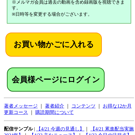
※メルマガ会員は過去の動画を含め録画版を視聴できま
す。
※日時等を変更する場合がございます。
会員様ページにログイン
著者メッセージ
｜
著者紹介
｜
コンテンツ
｜
お得な12か月
更新コース
｜
購読期間について
配信サンプル
|
【4/21 今週の見通し】
｜
【4/21 累進配当実施