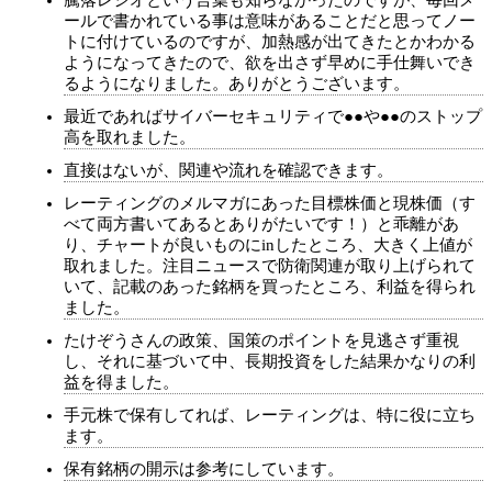
騰落レシオという言葉も知らなかったのですが、毎回メ
ールで書かれている事は意味があることだと思ってノー
トに付けているのですが、加熱感が出てきたとかわかる
ようになってきたので、欲を出さず早めに手仕舞いでき
るようになりました。ありがとうございます。
最近であればサイバーセキュリティで●●や●●のストップ
高を取れました。
直接はないが、関連や流れを確認できます。
レーティングのメルマガにあった目標株価と現株価（す
べて両方書いてあるとありがたいです！）と乖離があ
り、チャートが良いものにinしたところ、大きく上値が
取れました。注目ニュースで防衛関連が取り上げられて
いて、記載のあった銘柄を買ったところ、利益を得られ
ました。
たけぞうさんの政策、国策のポイントを見逃さず重視
し、それに基づいて中、長期投資をした結果かなりの利
益を得ました。
手元株で保有してれば、レーティングは、特に役に立ち
ます。
保有銘柄の開示は参考にしています。