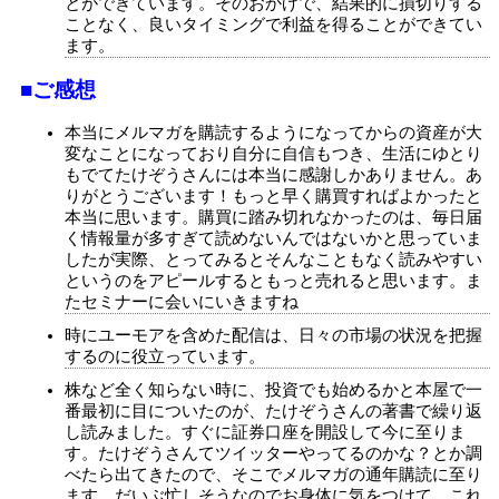
とができています。そのおかげで、結果的に損切りする
ことなく、良いタイミングで利益を得ることができてい
ます。
■ご感想
本当にメルマガを購読するようになってからの資産が大
変なことになっており自分に自信もつき、生活にゆとり
もでてたけぞうさんには本当に感謝しかありません。あ
りがとうございます！もっと早く購買すればよかったと
本当に思います。購買に踏み切れなかったのは、毎日届
く情報量が多すぎて読めないんではないかと思っていま
したが実際、とってみるとそんなこともなく読みやすい
というのをアピールするともっと売れると思います。ま
たセミナーに会いにいきますね
時にユーモアを含めた配信は、日々の市場の状況を把握
するのに役立っています。
株など全く知らない時に、投資でも始めるかと本屋で一
番最初に目についたのが、たけぞうさんの著書で繰り返
し読みました。すぐに証券口座を開設して今に至りま
す。たけぞうさんてツイッターやってるのかな？とか調
べたら出てきたので、そこでメルマガの通年購読に至り
ます。だいぶ忙しそうなのでお身体に気をつけて、これ