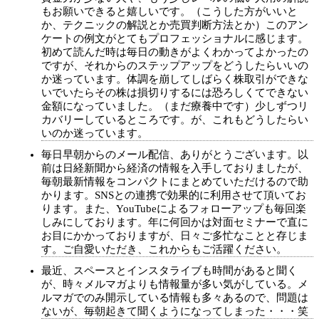
もお願いできると嬉しいです。（こうした方がいいと
か、テクニックの解説とか売買判断方法とか）このアン
ケートの例文がとてもプロフェッショナルに感じます。
初めて読んだ時は毎日の動きがよくわかってよかったの
ですが、それからのステップアップをどうしたらいいの
か迷っています。体調を崩してしばらく株取引ができな
いでいたらその株は損切りするには恐ろしくてできない
金額になっていました。（まだ療養中です）少しずつリ
カバリーしているところです。が、これもどうしたらい
いのか迷っています。
毎日早朝からのメール配信、ありがとうございます。以
前は日経新聞から経済の情報を入手しておりましたが、
毎朝最新情報をコンパクトにまとめていただけるので助
かります。SNSとの連携で効果的に利用させて頂いてお
ります。また、YouTubeによるフォローアップも毎回楽
しみにしております。年に何回かは対面セミナーで直に
お目にかかっておりますが、日々ご多忙なことと存じま
す。ご自愛いただき、これからもご活躍ください。
最近、スペースとインスタライブも時間があると聞く
が、時々メルマガよりも情報量が多い気がしている。メ
ルマガでのみ開示している情報も多々あるので、問題は
ないが、毎朝起きて聞くようになってしまった・・・笑