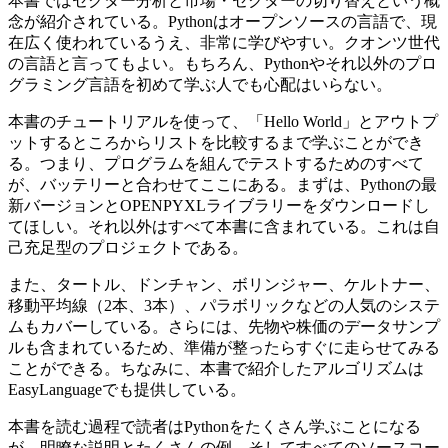
本書ではセクター分析と市場・セクターの切り替えという概
念が紹介されている。Pythonはオープンソースの言語で、現
在広く使われているうえ、非常に学びやすい。クオンツ世代
の言語と言ってもよい。もちろん、Pythonやそれ以外のプロ
グラミング言語を初めて学ぶ人でも心配はいらない。
本書のチュートリアルを使って、「Hello World」とアウトプ
ットするところからリストを比較するまで学ぶことができ
る。つまり、プログラムを組んでテストするためのすべて
が、バッテリーと合わせてここにある。まずは、Pythonの最
新バージョンとOPENPYXLライブラリーをダウンロードし
てほしい。それ以外はすべて本書に含まれている。これは自
己充足型のプロジェクトである。
また、タートル、ドンチャン、ボリンジャー、ケルトナー、
移動平均線（2本、3本）、パラボリックなどの人気のシステ
ムもカバーしている。さらには、先物や株価のデータサンプ
ルも含まれているため、準備が整ったらすぐに走らせてみる
ことができる。ちなみに、本書で紹介したアルゴリズムは
EasyLanguageでも提供している。
本書を読む過程で読者はPythonをたくさん学ぶことになる
が、明瞭な説明とたくさんの例、そしてすべてのソースコー