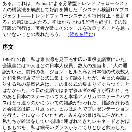
ある。これは、Pythonによる分散型トレンドフォローシステ
ムの構築法を解説して好評を博した『システム検証DIYプロ
ジェクト――トレンドフォローシステムを毎日修正・更新す
る』の第2版にあたる。初版からそれほど時を経ずしての改
訂版の刊行は、著者が常にそのツールを改良することを怠っ
ていないことの表れだろう。 （
続きを読む
）
序文
1998年の春、私は東京湾を見下ろす広い重役会議室にいた。
会議室には10人ほどの日本人役員、数人の担当者、1人の通
訳がいた。前日の夜、ジョン・ヒルと私と日本側の代表数人
と和食料理店で非公式に集まって話をしたが、今日の会議に
対する私の意気込みは、この非公式の集まりでぐらつくこと
はなかった。今日の会議ではまず参加者の紹介が行われ、そ
のあと日本のステーキハウスと本場アメリカのステーキハウ
スはどう違うのかについての雑談が行われた。雑談が終わる
と会議室は静まり返った。ヒルはあとでプレゼンテーション
を行うことになっていたため、みんなの目は私に注がれた。
私たちが雑談をしている間に運ばれてきたレモネードとおぼ
しきものを、私は細長いグラスからごくりとひと飲みした。