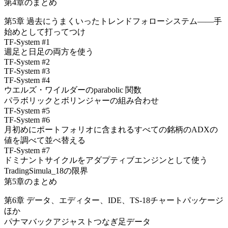
第4章のまとめ
第5章 過去にうまくいったトレンドフォローシステム――手
始めとして打ってつけ
TF-System #1
週足と日足の両方を使う
TF-System #2
TF-System #3
TF-System #4
ウエルズ・ワイルダーのparabolic 関数
パラボリックとボリンジャーの組み合わせ
TF-System #5
TF-System #6
月初めにポートフォリオに含まれるすべての銘柄のADXの
値を調べて並べ替える
TF-System #7
ドミナントサイクルをアダプティブエンジンとして使う
TradingSimula_18の限界
第5章のまとめ
第6章 データ、エディター、IDE、TS-18チャートパッケージ
ほか
パナマバックアジャストつなぎ足データ