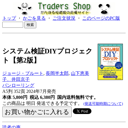
トップ
・
かごを見る
・
ご注文状況
・
このページのPC版
システム検証DIYプロジェク
ト【第2版】
ジョージ・プルート
,
長岡半太郎
,
山下恵美
子、井田京子
パンローリング
A5判 352頁 2024年7月発売
本体 5,800円 税込 6,380円
国内送料無料です。
この商品は 明日 発送できる予定です。
(発送可能時期について)
読者の声