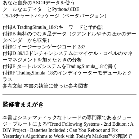
あなた自身のASCIIデータを使う
クールなエディターとPythonのIDE
TS-18チャートパッケージ（ベータバージョン）
付録A TradingSimula_18のキーワードと予約語
付録B 無料のつなぎ足データ（クアンドルやそのほかのデー
タベンダーから収集）
付録C イージーランゲージコード 287
付録D 89/13ドンチャンシステムにマイケル・コベルのマネ
ーマネジメントを加えたときの分析
付録E タートルズシステムをTradingSimula_18で書く
付録F TradingSimula_18のインディケーターモデュールとク
ラス
参考文献 本書の執筆に使った参考図書
監修者まえがき
本書はシステマティックなトレードの専門家であるジョー
ジ・プルートによる“Trend Following Systems - 2nd Edition : A
DIY Project - Batteries Included : Can You Reboot and Fix
Yesterday's Algorithms to Work with Today's Markets?”の邦訳で