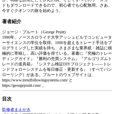
ドもダウンロードできるので、初心者でも心配無用。さあ、
今すぐクオンツの旅を始めよう。
著者紹介
ジョージ・プルート（George Pruitt)
1990年、ノースカロライナ大学アッシュビルでコンピュータ
ーサイエンスの学位を取得。1000を超えるトレード手法をプ
ログラミングした実績を持ち、さまざまな業界紙・雑誌に積
極的に寄稿し、高い評価を得ている。著書に『究極のトレー
ディングガイド』『勝利の売買システム』『アルゴリズムト
レードの道具箱』『システム検証DIYプロジェクト――トレ
ンドフォローシステムを毎日修正・更新する』（すべてパン
ローリング）がある。プルートのウェブサイトは、
https://www.trendfollowingsystems.com/ と
https://georgepruitt.com/ 。
目次
監修者まえがき