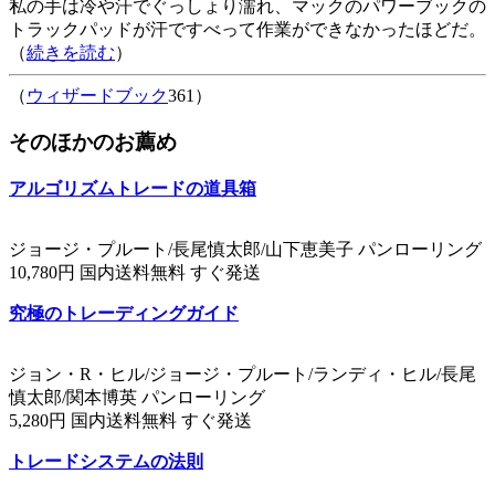
私の手は冷や汗でぐっしょり濡れ、マックのパワーブックの
トラックパッドが汗ですべって作業ができなかったほどだ。
（
続きを読む
）
（
ウィザードブック
361）
そのほかのお薦め
アルゴリズムトレードの道具箱
ジョージ・プルート/長尾慎太郎/山下恵美子 パンローリング
10,780円 国内送料無料 すぐ発送
究極のトレーディングガイド
ジョン・R・ヒル/ジョージ・プルート/ランディ・ヒル/長尾
慎太郎/関本博英 パンローリング
5,280円 国内送料無料 すぐ発送
トレードシステムの法則