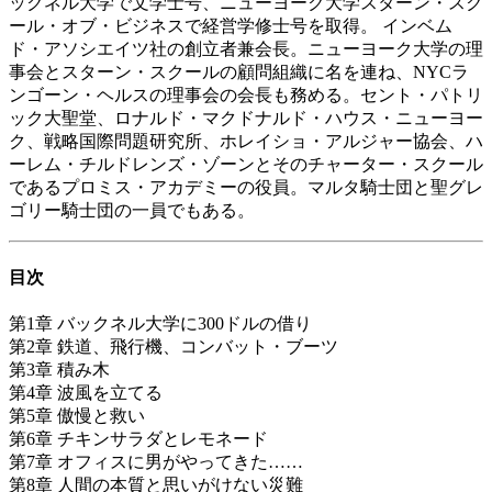
ックネル大学で文学士号、ニューヨーク大学スターン・スク
ール・オブ・ビジネスで経営学修士号を取得。 インベム
ド・アソシエイツ社の創立者兼会長。ニューヨーク大学の理
事会とスターン・スクールの顧問組織に名を連ね、NYCラ
ンゴーン・ヘルスの理事会の会長も務める。セント・パトリ
ック大聖堂、ロナルド・マクドナルド・ハウス・ニューヨー
ク、戦略国際問題研究所、ホレイショ・アルジャー協会、ハ
ーレム・チルドレンズ・ゾーンとそのチャーター・スクール
であるプロミス・アカデミーの役員。マルタ騎士団と聖グレ
ゴリー騎士団の一員でもある。
目次
第1章 バックネル大学に300ドルの借り
第2章 鉄道、飛行機、コンバット・ブーツ
第3章 積み木
第4章 波風を立てる
第5章 傲慢と救い
第6章 チキンサラダとレモネード
第7章 オフィスに男がやってきた……
第8章 人間の本質と思いがけない災難