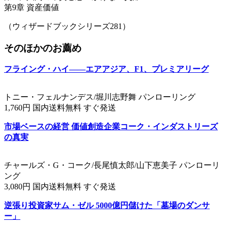
第9章 資産価値
（ウィザードブックシリーズ281）
そのほかのお薦め
フライング・ハイ――エアアジア、F1、プレミアリーグ
トニー・フェルナンデス/堀川志野舞 パンローリング
1,760円 国内送料無料 すぐ発送
市場ベースの経営 価値創造企業コーク・インダストリーズ
の真実
チャールズ・G・コーク/長尾慎太郎/山下恵美子 パンローリ
ング
3,080円 国内送料無料 すぐ発送
逆張り投資家サム・ゼル 5000億円儲けた「墓場のダンサ
ー」