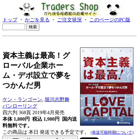
トップ
・
かごを見る
・
ご注文状況
・
このページのPC版
資本主義は最高！グ
ローバル企業ホー
ム・デポ設立で夢を
つかんだ男
ケン・ランゴーン
,
堀川志野舞
パンローリング
四六判 368頁 2019年4月発売
本体 1,800円 税込 1,980円
国内送
料無料です。
この商品は 本日 発送できる予定です。
(発送可能時期について)