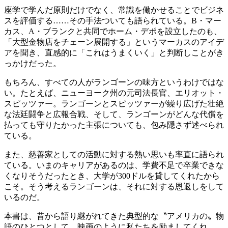
座学で学んだ原則だけでなく、常識を働かせることでビジネ
スを評価する……その手法ついても語られている。B・マー
カス、A・ブランクと共同でホーム・デポを設立したのも、
「大型金物店をチェーン展開する」というマーカスのアイデ
アを聞き、直感的に「これはうまくいく」と判断しことがき
っかけだった。
もちろん、すべての人がランゴーンの味方というわけではな
い。たとえば、ニューヨーク州の元司法長官、エリオット・
スピッツァー。ランゴーンとスピッツァーが繰り広げた壮絶
な法廷闘争と広報合戦、そして、ランゴーンがどんな代償を
払っても守りたかった主張についても、包み隠さず述べられ
ている。
また、慈善家としての活動に対する熱い思いも率直に語られ
ている。いまのキャリアがあるのは、学費不足で卒業できな
くなりそうだったとき、大学が300ドルを貸してくれたから
こそ。そう考えるランゴーンは、それに対する恩返しをして
いるのだ。
本書は、昔から語り継がれてきた典型的な〝アメリカの〟物
語のひとつとして、映画のように私たちを励ましてくれ