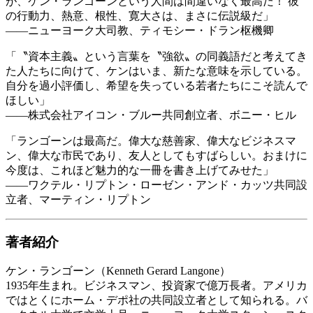
が、ケン・ランゴーンという人間は間違いなく最高だ！ 彼
の行動力、熱意、根性、寛大さは、まさに伝説級だ」
――ニューヨーク大司教、ティモシー・ドラン枢機卿
「〝資本主義〟という言葉を〝強欲〟の同義語だと考えてき
た人たちに向けて、ケンはいま、新たな意味を示している。
自分を過小評価し、希望を失っている若者たちにこそ読んで
ほしい」
――株式会社アイコン・ブルー共同創立者、ボニー・ヒル
「ランゴーンは最高だ。偉大な慈善家、偉大なビジネスマ
ン、偉大な市民であり、友人としてもすばらしい。おまけに
今度は、これほど魅力的な一冊を書き上げてみせた」
――ワクテル・リプトン・ローゼン・アンド・カッツ共同設
立者、マーティン・リプトン
著者紹介
ケン・ランゴーン（Kenneth Gerard Langone）
1935年生まれ。ビジネスマン、投資家で億万長者。アメリカ
ではとくにホーム・デポ社の共同設立者として知られる。バ