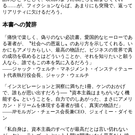
る……が、フィクションならば、あまりにも突飛で、返って
リアリティに欠けるだろう。
本書への賛辞
「痛快で楽しく、偽りのない必読書。愛国的なヒーローであ
る著者が、〝社会への恩返し〟のあり方を示してくれる。い
かにもアメリカらしい、最高の物語だ。ビジネスの世界で真
の成功を収めるとはどういうことか、それを知りたいと願う
人なら、誰でもこの本を気に入るだろう」
――ジャック・ウェルチ・マネジメント・インスティテュー
ト代表執行役会長、ジャック・ウェルチ
「インスピレーションと洞察に満ちた1冊。ケンのおかげ
で、誰もが思い出すだろう──〝資本主義はまちがいなく機
能する〟ということを。自力でのしあがった、まさにアメリ
カン・ドリームを体現する著者が描く、真実の物語だ」
――JPモルガン・チェース会長兼CEO、ジェイミー・ダイモ
ン
「私自身は、資本主義のすべてが最高だとは言い切れない