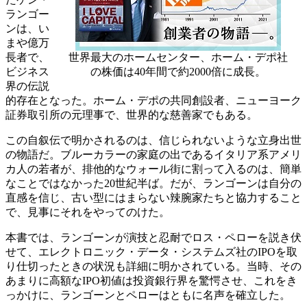
ランゴー
ンは、い
まや億万
長者で、
世界最大のホームセンター、ホーム・デポ社
ビジネス
の株価は40年間で約2000倍に成長。
界の伝説
的存在となった。ホーム・デポの共同創設者、ニューヨーク
証券取引所の元理事で、世界的な慈善家でもある。
この自叙伝で明かされるのは、信じられないような立身出世
の物語だ。ブルーカラーの家庭の出であるイタリア系アメリ
カ人の若者が、排他的なウォール街に割って入るのは、簡単
なことではなかった20世紀半ば。だが、ランゴーンは自分の
直感を信じ、古い型にはまらない辣腕家たちと協力すること
で、見事にそれをやってのけた。
本書では、ランゴーンが演技と忍耐でロス・ペローを説き伏
せて、エレクトロニック・データ・システムズ社のIPOを取
り仕切ったときの状況も詳細に明かされている。当時、その
あまりに高額なIPO初値は投資銀行界を驚愕させ、これをき
っかけに、ランゴーンとペローはともに名声を確立した。