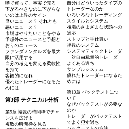
自分はどういったタイプの
噂で買って、事実で売る
トレーダーなのか
下がるべきなのに下がらな
いろいろなトレーディング
いのは上昇のサイン
スタイルとシステム
良いニュース？ それとも
相場のさまざまな状態への
悪いニュース？
適応
市場はやりたいことをやる
ストップと手仕舞い
予想外のニュースと予想ど
複数のシステム
おりのニュース
システマティックトレーダ
ファンダメンタルズを最大
ー対自由裁量的トレーダー
限に活用する
よくある過ち
自分の考えを変える柔軟性
サンプルシステム
を持て
優れたトレーダーになるた
客観的になれ
めには
優れたトレーダーになるた
めには
第13章 バックテストにつ
いて
第3部 テクニカル分析
なぜバックテストが必要な
のか
第5章 複数の時間枠でチャ
トレーダーがバックテスト
ンスを広げよ
でよく犯す過ち
複数の時間枠を見る
バックテストの方法