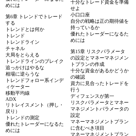
十分なトレード資金を準備
めには
せよ
小口口座
第6章 トレンドでトレード
自分の戦略は正の期待値を
する
持っているか
トレンドとは何か
優れたトレーダーになるた
トレンド
めには
トレンドライン
チャネル
第15章 リスクパラメータ
大局をとらえる
の設定とマネーマネジメン
トレンドラインのブレイク
トプランの作成
追っかけはやるな
十分な資金があるかどうか
相場に逆らうな
の確認
トレンドフォロー系インデ
資力に見合ったトレードを
ィケーター
行う
移動平均線
ディフェンスが第一
ADX
リスクパラメータとマネー
リトレイスメント（押し・
マネジメントパラメータの
戻り）
設定
トレンドの測定
マネーマネジメントプラン
優れたトレーダーになるた
に含むべき項目
めには
マネーマネジメントプラン