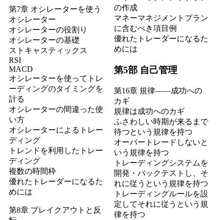
の作成
第7章 オシレーターを使う
マネーマネジメントプラン
オシレーター
に含むべき項目例
オシレーターの役割り
優れたトレーダーになるた
オシレーターの基礎
めには
ストキャスティックス
RSI
第5部 自己管理
MACD
オシレーターを使ってトレ
ーディングのタイミングを
第16章 規律――成功への
計る
カギ
オシレーターの間違った使
規律は成功へのカギ
い方
ふさわしい時期が来るまで
オシレーターによるトレー
待つという規律を持つ
ディング
オーバートレードしないと
トレンドを利用したトレー
いう規律を持つ
ディング
トレーディングシステムを
複数の時間枠
開発・バックテストし、そ
優れたトレーダーになるた
れに従うという規律を持つ
めには
トレーディングルールを設
定してそれに従うという規
第8章 ブレイクアウトと反
律を持つ