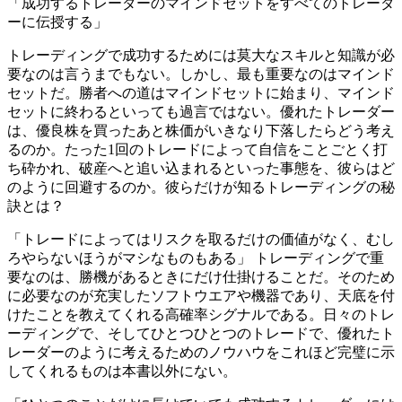
「成功するトレーダーのマインドセットをすべてのトレーダ
ーに伝授する」
トレーディングで成功するためには莫大なスキルと知識が必
要なのは言うまでもない。しかし、最も重要なのはマインド
セットだ。勝者への道はマインドセットに始まり、マインド
セットに終わるといっても過言ではない。優れたトレーダー
は、優良株を買ったあと株価がいきなり下落したらどう考え
るのか。たった1回のトレードによって自信をことごとく打
ち砕かれ、破産へと追い込まれるといった事態を、彼らはど
のように回避するのか。彼らだけが知るトレーディングの秘
訣とは？
「トレードによってはリスクを取るだけの価値がなく、むし
ろやらないほうがマシなものもある」 トレーディングで重
要なのは、勝機があるときにだけ仕掛けることだ。そのため
に必要なのが充実したソフトウエアや機器であり、天底を付
けたことを教えてくれる高確率シグナルである。日々のトレ
ーディングで、そしてひとつひとつのトレードで、優れたト
レーダーのように考えるためのノウハウをこれほど完璧に示
してくれるものは本書以外にない。