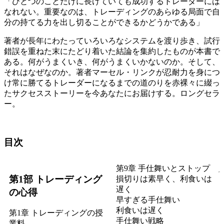
「ひとつのことだけに長けていても成功するトレーダーには
なれない。重要なのは、トレーディングのあらゆる局面で自
分の持てる力を出し切ることができるかどうかである」
著者が長年にわたっていろいろなシステムを渡り歩き、試行
錯誤を重ねた末にたどり着いた結論を集約したものが本書で
ある。何がうまくいき、何がうまくいかないのか。そして、
それはなぜなのか。著者マーセル・リンクが忍耐力を身につ
け常に勝てるトレーダーになるまでの道のりを赤裸々に綴っ
たサクセスストーリーを今あなたにお届けする。ロングセラ
ー。
目次
第9章 手仕舞いとストップ
第1部 トレーディング
損切りは素早く、利食いは
遅く
の心得
早すぎる手仕舞い
利食いは遅く
第1章 トレーディングの授
手仕舞い戦略
業料