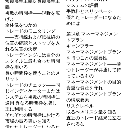
短期展望主義対長期展望主
システムの評価
義
手数料とスリッページ
複数の時間枠――視野を広
優れたトレーダーになるた
げよ
めには
全体像をつかめ
トレードのモニタリング
第14章 マネーマネジメン
――支持線および抵抗線の
トプラン
位置の確認とストップを入
ギャンブラー
れる位置の決定
マネーマネジメントプラン
トレーディングには自分の
を持つことの重要性
スタイルに最も合った時間
マネーマネジメント――勝
枠を用いる
つトレーダーが共通して持
長い時間枠を使うことのメ
っているもの
リット
マネーマネジメントの目的
トレードのチェック――同
貴重な資産を守れ
じインディケーターまたは
マネーマネジメントプラン
システムを複数の時間枠に
の構成要素
適用 異なる時間枠を増し
リスクレベル
玉に利用する
取るべきリスク量を知る
それぞれの時間枠における
直近のトレード結果に左右
市場の振る舞いを知る
されるな
優れたトレーダーになるた