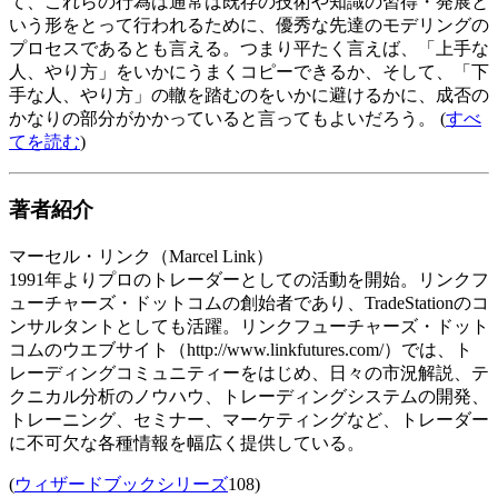
て、これらの行為は通常は既存の技術や知識の習得・発展と
いう形をとって行われるために、優秀な先達のモデリングの
プロセスであるとも言える。つまり平たく言えば、「上手な
人、やり方」をいかにうまくコピーできるか、そして、「下
手な人、やり方」の轍を踏むのをいかに避けるかに、成否の
かなりの部分がかかっていると言ってもよいだろう。 (
すべ
てを読む
)
著者紹介
マーセル・リンク（Marcel Link）
1991年よりプロのトレーダーとしての活動を開始。リンクフ
ューチャーズ・ドットコムの創始者であり、TradeStationのコ
ンサルタントとしても活躍。リンクフューチャーズ・ドット
コムのウエブサイト（http://www.linkfutures.com/）では、ト
レーディングコミュニティーをはじめ、日々の市況解説、テ
クニカル分析のノウハウ、トレーディングシステムの開発、
トレーニング、セミナー、マーケティングなど、トレーダー
に不可欠な各種情報を幅広く提供している。
(
ウィザードブックシリーズ
108)