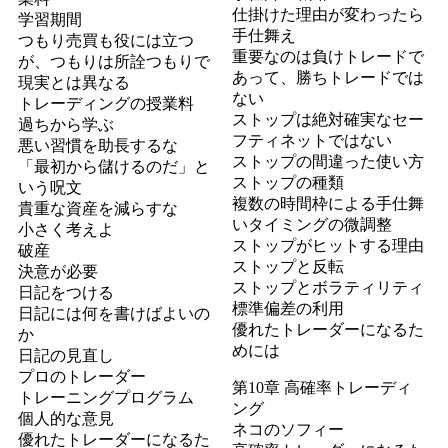
仕掛けた理由が変わったら
学習期間
手仕舞え
つもり売買も役には立つ
重要なのは負けトレードで
が、つもりは所詮つもりで
あって、勝ちトレードでは
現実とは異なる
ない
トレーディングの授業料
ストップは絶対確実なセー
過ちから学ぶ
フティネットではない
悪い習慣を助長するな
ストップの間違った使い方
「最初から儲けるのだ」と
ストップの種類
いう呪文
複数の時間枠による手仕舞
貴重な資産を減らすな
いタイミングの微調整
小さく考えよ
ストップがヒットする理由
破産
ストップと反転
決意が必要
ストップとボラティリティ
日記をつける
標準偏差の利用
日記には何を書けばよいの
優れたトレーダーになるた
か
めには
日記の見直し
プロのトレーダー
第10章 高確率トレーディ
トレーニングプログラム
ング
個人的な意見
ネコのソフィー
優れたトレーダーになるた