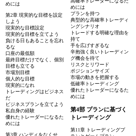
高確率トレーダーになるた
めには
めには
プランを持つ
第2章 現実的な目標を設定
典型的な高確率トレーディ
しよう
ングシナリオ
現実的な目標設定
トレードする明確な理由を
現実的な目標を立てよう
持て
負ける日もあることを忘れ
手を広げすぎるな
るな
辛抱強く良いトレーディン
口座の最低額
グ機会を待て
最終目標だけでなく、個別
リスクとリワード
目標も立てる
ポジションサイズ
市場別目標
市場の動きを把握する
個人的な目標
低確率トレーディング
現実的になれ
優れたトレーダーになるた
トレーディングはビジネス
めには
だ
ビジネスプランを立てよう
第4部 プランに基づく
私自身の経験
トレーディング
優れたトレーダーになるた
めには
第11章 トレーディングプ
第3章 ハンディをなくせ