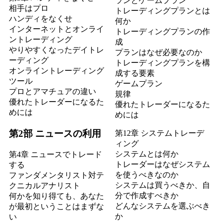
ランとゲームプラン
相手はプロ
トレーディングプランとは
ハンディをなくせ
何か
インターネットとオンライ
トレーディングプランの作
ントレーディング
成
やりやすくなったデイトレ
プランはなぜ必要なのか
ーディング
トレーディングプランを構
オンライントレーディング
成する要素
ツール
ゲームプラン
プロとアマチュアの違い
規律
優れたトレーダーになるた
優れたトレーダーになるた
めには
めには
第2部 ニュースの利用
第12章 システムトレーデ
ィング
システムとは何か
第4章 ニュースでトレード
トレーダーはなぜシステム
する
を使うべきなのか
ファンダメンタリスト対テ
システムは買うべきか、自
クニカルアナリスト
分で作成すべきか
何かを知り得ても、あなた
どんなシステムを選ぶべき
が最初ということはまずな
か
い