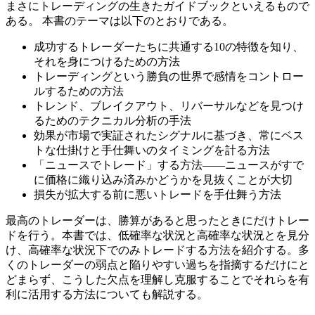
まさにトレーディングの生きたガイドブックといえるもので
ある。 本書のテーマは以下のとおりである。
成功するトレーダーたちに共通する10の特徴を知り、
それを身につけるための方法
トレーディングという勝負の世界で感情をコントロー
ルするための方法
トレンド、ブレイクアウト、リバーサルなどを見つけ
るためのテクニカル分析の手法
効果が市場で実証されたシグナルに基づき、常にベス
トな仕掛けと手仕舞いのタイミングを計る方法
「ニュースでトレード」する方法――ニュースがすで
に価格に織り込み済みかどうかを見抜くことが大切
損失が拡大する前に悪いトレードを手仕舞う方法
最高のトレーダーは、勝算があると思ったときにだけトレー
ドを行う。本書では、低確率な状況と高確率な状況とを見分
け、高確率な状況下でのみトレードする方法を紹介する。多
くのトレーダーの弱点と陥りやすい過ちを指摘するだけにと
どまらず、こうした欠点を理解し克服することでそれらを有
利に活用する方法についても解説する。