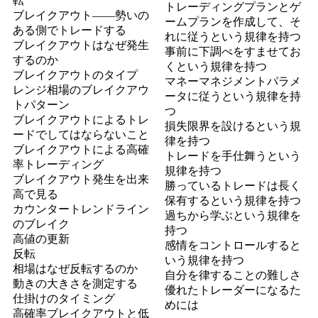
転
トレーディングプランとゲ
ブレイクアウト――勢いの
ームプランを作成して、そ
ある側でトレードする
れに従うという規律を持つ
ブレイクアウトはなぜ発生
事前に下調べをすませてお
するのか
くという規律を持つ
ブレイクアウトのタイプ
マネーマネジメントパラメ
レンジ相場のブレイクアウ
ータに従うという規律を持
トパターン
つ
ブレイクアウトによるトレ
損失限界を設けるという規
ードでしてはならないこと
律を持つ
ブレイクアウトによる高確
トレードを手仕舞うという
率トレーディング
規律を持つ
ブレイクアウト発生を出来
勝っているトレードは長く
高で見る
保有するという規律を持つ
カウンタートレンドライン
過ちから学ぶという規律を
のブレイク
持つ
高値の更新
感情をコントロールすると
反転
いう規律を持つ
相場はなぜ反転するのか
自分を律することの難しさ
動きの大きさを測定する
優れたトレーダーになるた
仕掛けのタイミング
めには
高確率ブレイクアウトと低