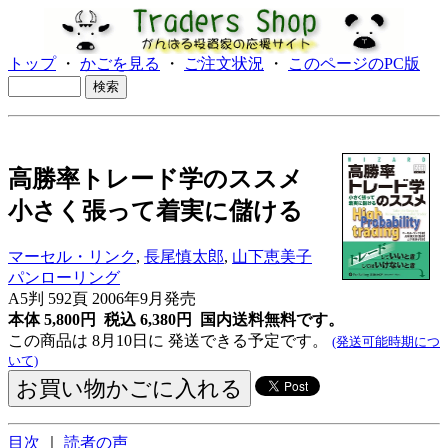
トップ
・
かごを見る
・
ご注文状況
・
このページのPC版
高勝率トレード学のススメ
小さく張って着実に儲ける
マーセル・リンク
,
長尾慎太郎
,
山下恵美子
パンローリング
A5判 592頁 2006年9月発売
本体 5,800円 税込 6,380円
国内送料無料です。
この商品は 8月10日に 発送できる予定です。
(発送可能時期につ
いて)
目次
｜
読者の声