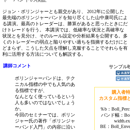
ジョン・ボリンジャーとも親交があり、 2012年に公開した
最先端のボリンジャーバンドを知り尽くした山中康司氏によ
る講演。最高のトレーダーは、勝算があると思ったときにだ
けトレードを行う。 本講演では、低確率な状況と高確率な
状況とを見分け、そのルール設定や分析結果を公開する。多
くのトレーダーの弱点と陥りやすい過ちを指摘するだけにと
どまらず、こうした欠点を理解し克服することでそれらを有
利に活用する方法についても解説する。
講師コメント
サンプル映
ボリンジャーバンドは、テク
ニカル指標の中でも人気のあ
る指標ですが、
購入者
なんとなく使っているという
カスタム指標と
人も多いのではないでしょう
か。
％b：Boll_Perce
今回のセミナーでは、ボリン
バンド幅：Boll
ジャー氏の著作「ボリンジャ
width.e
BE：Boll_Enve
ーバンド入門」の内容に沿い