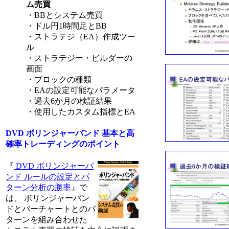
ム売買
・BBとシステム売買
・ドル円1時間足とBB
・ストラテジ（EA）作成ツー
ル
・ストラテジー・ビルダーの
画面
・ブロックの種類
・EAの設定可能なパラメータ
・過去6か月の検証結果
・使用したカスタム指標とEA
DVD ボリンジャーバンド 基本と高
確率トレーディングのポイント
『
DVD ボリンジャーバ
ンド ルールの設定とパ
ターン分析の勝率
』で
は、 ボリンジャーバン
ドとバーチャートとのパ
ターンを組み合わせた