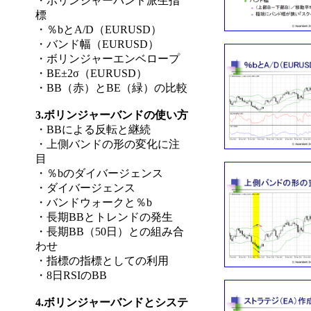
・ボリンジャーバンド派生指
標
・％bとA/D（EURUSD）
・バンド幅（EURUSD）
・ボリンジャーエンベロープ
・BE±2σ（EURUSD）
・BB（赤）とBE（緑）の比較
3.ボリンジャーバンドの使い方
・BBによる反転と継続
・上側バンドの形の変化に注
目
・％bのダイバージェンス
・ダイバージェンス
・バンドウォークと％b
・長期BBとトレンドの発生
・長期BB（50日）との組み合
わせ
・指標の指標としての利用
・8日RSIのBB
4.ボリンジャーバンドとシステ