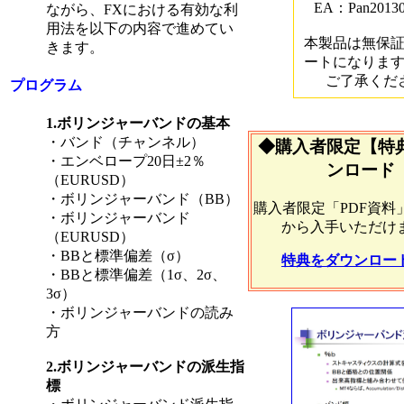
EA：Pan20130
ながら、FXにおける有効な利
用法を以下の内容で進めてい
本製品は無保
きます。
ートになりま
ご了承くだ
プログラム
1.ボリンジャーバンドの基本
・バンド（チャンネル）
◆購入者限定【特
・エンベロープ20日±2％
ンロード
（EURUSD）
・ボリンジャーバンド（BB）
購入者限定「PDF資料
・ボリンジャーバンド
から入手いただけ
（EURUSD）
・BBと標準偏差（σ）
特典をダウンロー
・BBと標準偏差（1σ、2σ、
3σ）
・ボリンジャーバンドの読み
方
2.ボリンジャーバンドの派生指
標