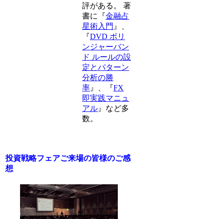
評がある。 著
書に『
金融占
星術入門
』、
『
DVD ボリ
ンジャーバン
ド ルールの設
定とパターン
分析の勝
率
』、『
FX
即実践マニュ
アル
』など多
数。
投資戦略フェアご来場の皆様のご感
想