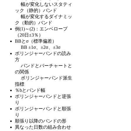
幅が変化しないスタティ
ック（静的）バンド
幅が変化するダイナミッ
ク（動的）バンド
例(1)～(2)：エンベロープ
（20日±3％）
BBとσ（標準偏差）
BB ±1σ、±2σ、±3σ
ボリンジャーバンドの読み
方
バンドとバーチャートと
の関係
ボリンジャーバンド派生
指標
％bとバンド幅
ボリンジャーバンドと逆張
り
ボリンジャーバンドと順張
り
順張り以降のバンドの形
異なった日数の組み合わせ