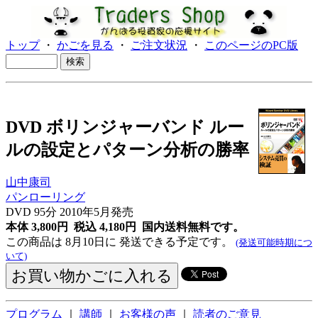
トップ
・
かごを見る
・
ご注文状況
・
このページのPC版
DVD ボリンジャーバンド ルー
ルの設定とパターン分析の勝率
山中康司
パンローリング
DVD 95分 2010年5月発売
本体 3,800円 税込 4,180円
国内送料無料です。
この商品は 8月10日に 発送できる予定です。
(発送可能時期につ
いて)
プログラム
｜
講師
｜
お客様の声
｜
読者のご意見