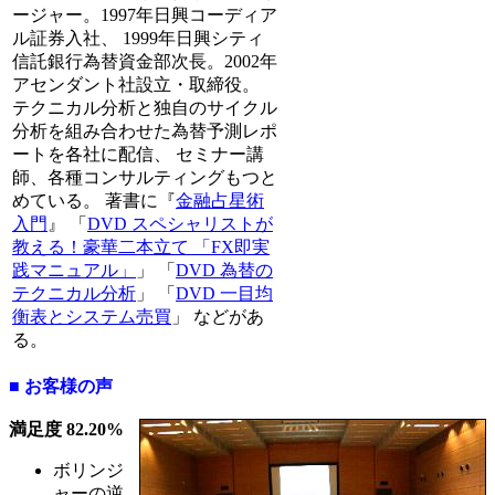
ージャー。1997年日興コーディア
ル証券入社、 1999年日興シティ
信託銀行為替資金部次長。2002年
アセンダント社設立・取締役。
テクニカル分析と独自のサイクル
分析を組み合わせた為替予測レポ
ートを各社に配信、 セミナー講
師、各種コンサルティングもつと
めている。 著書に『
金融占星術
入門
』 「
DVD スペシャリストが
教える！豪華二本立て 「FX即実
践マニュアル」
」 「
DVD 為替の
テクニカル分析
」 「
DVD 一目均
衡表とシステム売買
」 などがあ
る。
■ お客様の声
満足度 82.20%
ボリンジ
ャーの逆