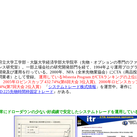
府立大学工学部・大阪大学経済学部大学院卒（先物・オプションの専門のフ
ンス研究室）。一部上場会社の研究開発部門を経て、1994年より運用プログ
開発及び運用を行っている。2000年、NFA（全米先物業協会）にCTA（商品投
問業者）として登録。
運用しているWisteria Program がCTAランキングの上位
 2005年ロビンスカップ 432.74%(第6回大会 3位入賞)、2006年ロビンスカッ
.04%(第7回大会 2位入賞）
「
システムトレード株式情報
」を運営中。著作に
VD 225先物時間枠固定トレード
』がある。
常にドローダウンの少ない好成績で安定したシステムトレードを運用してい