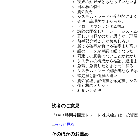
実践の結果がともなっていないよ
日本株の特性
資金配分
システムトレードが全般的によく
確率、論理的でよかった。
ドローダウンランダム検証
講師の開発したトレードシステム
正しい内容なのだと思うが、理屈
前半部分考え方がおもしろい
勝てる確率が負ける確率より高い
話のトーンが単調で眠くなった
両建ての意義はないことがわかり
システムの構成から検証、運用ま
急落、急騰したときは元に戻る
システムトレード経験者ならでは
確定損と評価損の違い
資金管理、評価損と確定損、シス
個別株のメリット
利食いと確率
読者のご意見
『DVD 時間枠固定トレード 株式編』は、投資
...
もっと見る
そのほかのお薦め