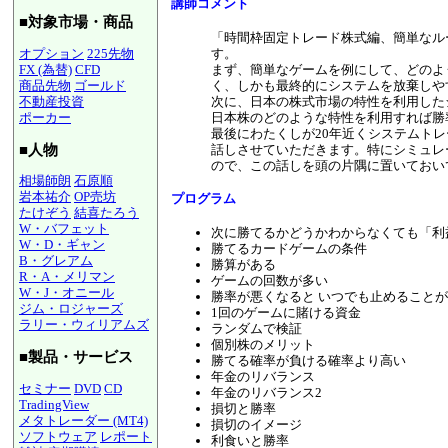
講師コメント
■対象市場・商品
「時間枠固定トレード株式編、簡単なル
す。
オプション
225先物
まず、簡単なゲームを例にして、どのよ
FX (為替)
CFD
く、しかも最終的にシステムを放棄しや
商品先物
ゴールド
次に、日本の株式市場の特性を利用した
不動産投資
日本株のどのような特性を利用すれば勝
ポーカー
最後にわたくしが20年近くシステムト
■人物
話しさせていただきます。特にシミュレ
ので、この話しを頭の片隅に置いておい
相場師朗
石原順
岩本祐介
OP売坊
プログラム
たけぞう
結喜たろう
W・バフェット
次に勝てるかどうかわからなくても「利
W・D・ギャン
勝てるカードゲームの条件
B・グレアム
勝算がある
R・A・メリマン
ゲームの回数が多い
W・J・オニール
勝率が悪くなると いつでも止めること
ジム・ロジャーズ
1回のゲームに賭ける資金
ラリー・ウィリアムズ
ランダムで検証
個別株のメリット
■製品・サービス
勝てる確率が負ける確率より高い
年金のリバランス
セミナー
DVD
CD
年金のリバランス2
TradingView
損切と勝率
メタトレーダー (MT4)
損切のイメージ
ソフトウェア
レポート
利食いと勝率