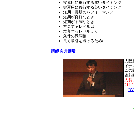
実運用に移行する悪いタイミング
実運用に移行する良いタイミング
短期・長期のパフォーマンス
短期が良好なとき
短期が不調なとき
放棄するレベル以上
放棄するレベルより下
条件の微調整
長く取引を続けるために
講師 向井俊晴
大阪
イナ
ムの
資顧
入賞。
211
『
D