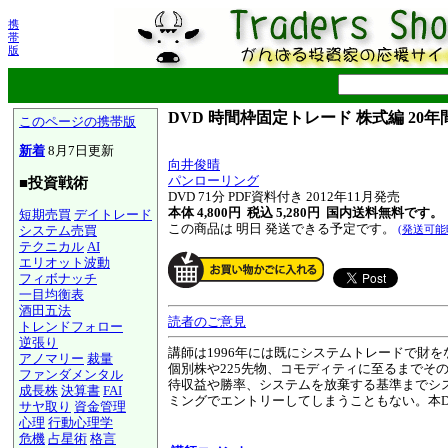
携
帯
版
DVD 時間枠固定トレード 株式編 2
このページの携帯版
新着
8月7日更新
向井俊晴
パンローリング
■投資戦術
DVD 71分 PDF資料付き 2012年11月発売
本体 4,800円 税込 5,280円
国内送料無料です。
短期売買
デイトレード
この商品は 明日 発送できる予定です。
システム売買
(発送可能
テクニカル
AI
エリオット波動
フィボナッチ
一目均衡表
酒田五法
読者のご意見
トレンドフォロー
逆張り
講師は1996年には既にシステムトレードで財を
アノマリー
裁量
個別株や225先物、コモディティに至るまでそ
ファンダメンタル
待収益や勝率、システムを放棄する基準までシ
成長株
決算書
FAI
ミングでエントリーしてしまうこともない。本
サヤ取り
資金管理
心理
行動心理学
危機
占星術
格言