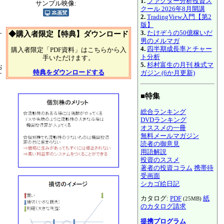
1.
ファクター分析投資ス
サンプル映像:
クール 2026年8月開講
2.
TradingView入門【第2
版】
3.
たけぞうの50億稼いだ
◆購入者限定【特典】ダウンロード
す
男のメルマガ
4.
四半期成長率とチャー
購入者限定「PDF資料」はこちらから入
、
ト分析
手いただけます。
5.
杉村富生の月刊 株式マ
お
特典をダウンロードする
ガジン (6か月更新)
す
■特集
総合ランキング
DVDランキング
オススメの一冊
無料メールマガジン
読者の御意見
用語解説
投資のススメ
著者の投資コラム
携帯待
受画面
シカゴ絵日記
カタログ:
PDF
紙
(25MB)
のカタログ請求
提携プログラム