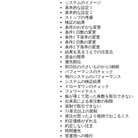
システムのイメージ
基本的な設定 1
基本的な設定 2
ストップの考慮
検証の結果
条件のわずかな変更
条件1 日数の変更
条件1 下落率の変更
条件2 日数の変更
条件2 下落率の変更
結果を見るうえでの注意点
資金の限界
優先順位
前日比の小さいものから5銘柄
パフォーマンスのチェック
例のシステムのパフォーマンス
システムの検証結果
ドローダウンのチェック
フォワードテスト
板が薄くて思った株数を取引できない
出来高による発注数の制限
規制で取引できない
51単元以上の規制
発注が思ったより複雑でおこるミス
約定価格がずれる
約定しない注文
時間優先
実運用への移行