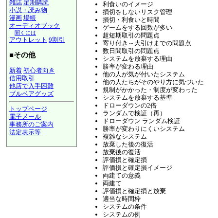
雑誌
定期購読
利食いのイメージ
小説・読み物
損切をしないリスク管理
漫画
場帳
損切・利食いと時間
オーディオブック
ゲームをする回数が多い
聞くには
超短期取引の問題点
アウトレット
9割引
寄り付き～大引けまでの問題点
数日間取引の問題点
■その他
システムを放棄する理由
勝率が変わる理由
新着
初心者向き
他の人が気が付いたシステム
信用取引
他の人たちがそのやり方に気づいた
他店で入手困難
規制がかかった・制度が変わった
ブルベアグッズ
システムを放棄する基準
ドローダウンの2倍
トップページ
ランダムで検証（再）
電子メール
ドローダウン ランダム検証
事務所のご案内
勝率が変わりにくいシステム
法定表示等
複雑なシステム
a@panrolling.com
放棄した後の復活
放棄後の復活
評価損と確定損
評価損と確定損イメージ
両建ての意義
両建て
評価損と確定損と放棄
適当な時間枠
システムの条件
システムの例