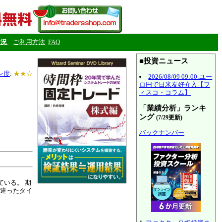
状況
ご利用方法
FAQ
■投資ニュース
ン度
:
★★☆
2026/08/09 09:00:ユー
ロ円で日米友好介入【フ
ィスコ・コラム】
「業績分析」ランキ
ング
(7/29更新)
バックナンバー
ている。 期
違ったタイ