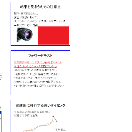
ァ
ラ
に
プ
る