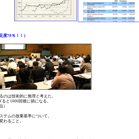
足度78％！！）
るのは技術的に無理と考えた。
ぎると1000回後に損になる。
位）
ステムの放棄基準について。
変わること。