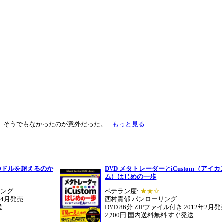
そうでもなかったのが意外だった。 ...
もっと見る
00ドルを超えるのか
DVD メタトレーダーとiCustom（アイ
ム）はじめの一歩
リング
ベテラン度:
★★☆
2年4月発売
西村貴郁 パンローリング
送
DVD 86分 ZIPファイル付き 2012年2月
2,200円 国内送料無料 すぐ発送