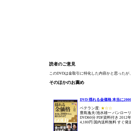
読者のご意見
このDVDは金取引に特化した内容かと思ったが、
そのほかのお薦め
DVD 揺れる金価格 本当に20
ベテラン度:
★☆☆
豊島逸夫/池水雄一 パンロー
DVD60分 PDF資料付き 201
4,180円 国内送料無料 すぐ発