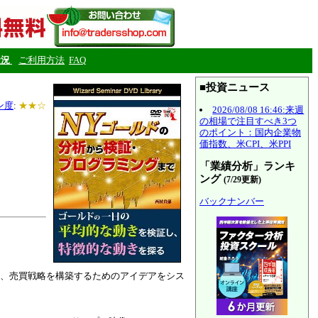
状況
ご利用方法
FAQ
■投資ニュース
ン度
:
★★☆
2026/08/08 16:46:来週
の相場で注目すべき3つ
のポイント：国内企業物
価指数、米CPI、米PPI
「業績分析」ランキ
ング
(7/29更新)
バックナンバー
、売買戦略を構築するためのアイデアをシス