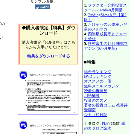
サンプル映像:
1.
ファクター分析投資ス
クール 2026年8月開講
、
2.
TradingView入門【第2
版】
どの
3.
たけぞうの50億稼いだ
◆購入者限定【特典】ダウ
男のメルマガ
ンロード
4.
四半期成長率とチャー
い
ト分析
購入者限定「PDF資料」はこち
5.
杉村富生の月刊 株式マ
らから入手いただけます。
ガジン (6か月更新)
特典をダウンロードする
■特集
総合ランキング
DVDランキング
オススメの一冊
無料メールマガジン
読者の御意見
用語解説
投資のススメ
著者の投資コラム
携帯待
受画面
シカゴ絵日記
カタログ:
PDF
紙
(25MB)
のカタログ請求