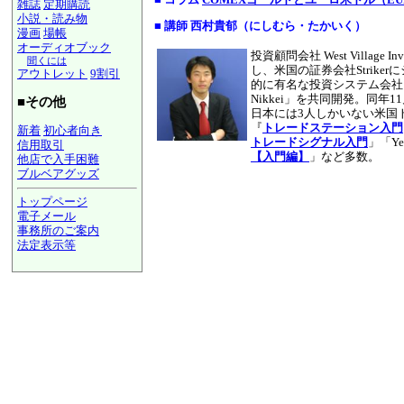
雑誌
定期購読
小説・読み物
■ 講師 西村貴郁（にしむら・たかいく）
漫画
場帳
オーディオブック
投資顧問会社 West Village
聞くには
し、米国の証券会社Strik
アウトレット
9割引
的に有名な投資システム会社、米
Nikkei」を共同開発。同年
■その他
日本には3人しかいない米国
『
トレードステーション入門
新着
初心者向き
トレードシグナル入門
」「Ye
信用取引
【入門編】
」など多数。
他店で入手困難
ブルベアグッズ
トップページ
電子メール
事務所のご案内
法定表示等
a@panrolling.com