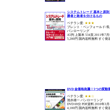
システムトレード 基本と原則
勝者と敗者を分けるもの
ベテラン度:
★★★
ブレント・ペンフォールド/長
パンローリング
A5判 上製本 534頁 2011年7
5,280円 国内送料無料 すぐ発
DVD 金価格急騰！5つの変動
ベテラン度:
★★☆
池水雄一 パンローリング
DVD 69分 PDF資料 2010年3
4,180円 国内送料無料 すぐ発