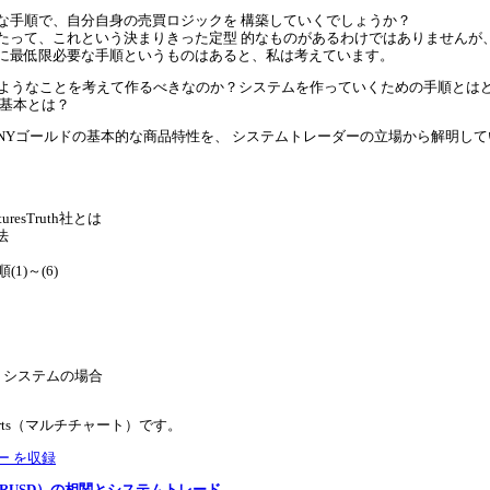
な手順で、自分自身の売買ロジックを 構築していくでしょうか？
たって、これという決まりきった定型 的なものがあるわけではありませんが
に最低限必要な手順というものはあると、私は考えています。
のようなことを考えて作るべきなのか？システムを作っていくための手順とは
の基本とは？
NYゴールドの基本的な商品特性を、 システムトレーダーの立場から解明して
esTruth社とは
法
)～(6)
・システムの場合
rts（マルチチャート）です。
ー を収録
URUSD）の相関とシステムトレード