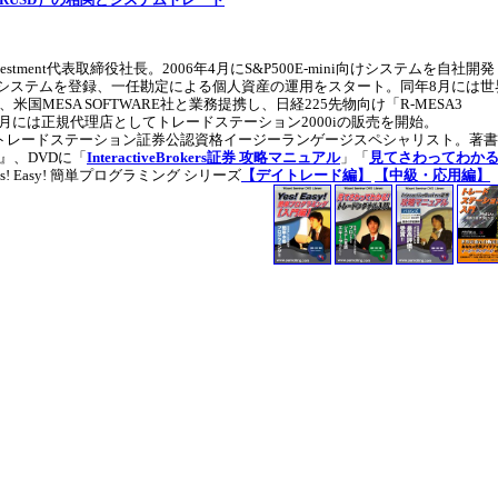
 Investment代表取締役社長。2006年4月にS&P500E-mini向けシステムを自社開発
erにシステムを登録、一任勘定による個人資産の運用をスタート。同年8月には世
国MESA SOFTWARE社と業務提携し、日経225先物向け「R-MESA3
11月には正規代理店としてトレードステーション2000iの販売を開始。
トレードステーション証券公認資格イージーランゲージスペシャリスト。著
』、DVDに「
InteractiveBrokers証券 攻略マニュアル
」「
見てさわってわかる
s! Easy! 簡単プログラミング シリーズ
【デイトレード編】
【中級・応用編】