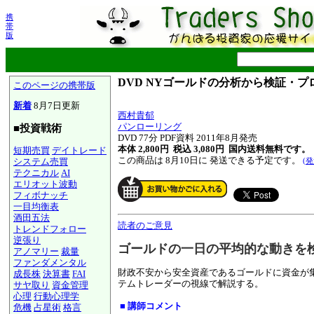
携
帯
版
DVD NYゴールドの分析から検証・
このページの携帯版
新着
8月7日更新
西村貴郁
パンローリング
■投資戦術
DVD 77分 PDF資料 2011年8月発売
本体 2,800円 税込 3,080円
国内送料無料です。
短期売買
デイトレード
この商品は 8月10日に 発送できる予定です。
システム売買
(
テクニカル
AI
エリオット波動
フィボナッチ
一目均衡表
酒田五法
読者のご意見
トレンドフォロー
逆張り
ゴールドの一日の平均的な動きを
アノマリー
裁量
ファンダメンタル
財政不安から安全資産であるゴールドに資金が
成長株
決算書
FAI
テムトレーダーの視線で解説する。
サヤ取り
資金管理
心理
行動心理学
■ 講師コメント
危機
占星術
格言