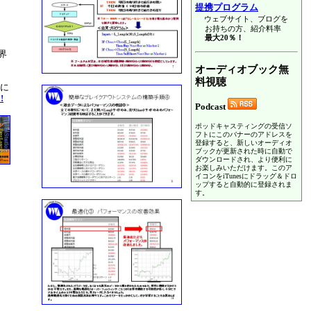
提携プログラム
ウェブサイト、ブログを
お持ちの方、紹介料率
最大20％！
界
オーディオブック無
料視聴
書に
!
Podcast
ポッドキャスティングの受信ソ
フトにこのバナーのアドレスを
登録すると、新しいオーディオ
ブックが更新された時に自動で
ダウンロードされ、より便利に
お楽しみいただけます。このア
イコンをiTunesにドラッグ＆ドロ
ップすると自動的に登録されま
す。