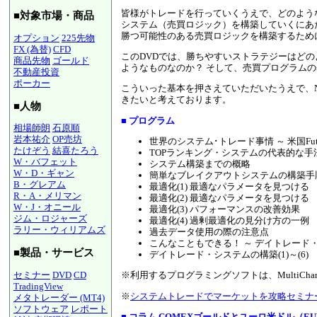
皆様がトレードを行っていくうえで、どのよう
■対象市場・商品
システム（売買ロジック）を構築していくにあ
勝つ可能性のある売買ロジックを構築するため
オプション
225先物
FX (為替)
CFD
このDVDでは、勝ちやすいストラテジーはど
商品先物
ゴールド
ようなものなのか？ そして、売買プログラム
不動産投資
ポーカー
こういった基本を押さえていただいたうえで、
きたいと考えております。
■人物
■ プログラム
相場師朗
石原順
岩本祐介
OP売坊
世界のシステム･トレード事情 ～ 米国Futur
たけぞう
結喜たろう
TOPランキング・システムの代表的な手
W・バフェット
システム構築までの概略
W・D・ギャン
簡単なブレイクアウトシステムの構築手順(1
B・グレアム
最適化(1) 最適なパラメータを見つける
R・A・メリマン
最適化(2) 最適なパラメータを見つける
W・J・オニール
最適化(3) パフォーマンスの改善効果
ジム・ロジャーズ
最適化(4) 過剰最適化の見分け方の一例
ラリー・ウィリアムズ
過去データ使用の際の注意点
こんなこともできる！ ～ デイトレード
■製品・サービス
デイトレード・システムの構築(1)～(6)
セミナー
DVD
CD
※利用するプログラミングソフトは、MultiCha
TradingView
※
システムトレードでマーケットを攻略セミナ
メタトレーダー (MT4)
ソフトウェア
レポート
■ コラム
COMEXゴールドとユーロ米ドル（E