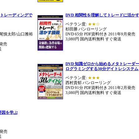
 トレーディングで
DVD 相関性を理解してトレードに活か
ベテラン度:
★★☆
杉田勝 パンローリング
尾慎太郎/山口雅裕
DVD 65分 PDF資料付き 2011年9月発売
3,080円 国内送料無料 すぐ発送
月発売
送
DVD 知識ゼロから始めるメタトレーダー
ログラミングする30分デイトレシステム
ベテラン度:
★★★
西村貴郁 パンローリング
DVD 91分 PDF資料付き 2011年2月発売
3,080円 国内送料無料 すぐ発送
要因を学ぶ
月発売
送