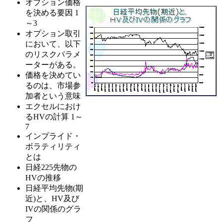
オプション価格
を決める要因 1
～3
オプション取引
において、以下
のリスクパラメ
ーターがある。
価格を決めてい
るのは、市場参
加者という意味
エクセルにおけ
るHVの計算 1～
7
インプライド・
ボラティリティ
とは
日経225先物の
HVの推移
日経平均先物(期
近)と、HV及び
IVの関係のグラ
フ