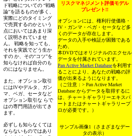
リスクマネジメント評価モデル
ド戦略についての “戦略
プレゼント!!
論”を語るものが多く、
実際にどのタイミング
オプションには、権利行使価格・
で売買するのかという
IV・ガンマ・ベガ・セータなど多
点においてはあまり深
くのデータが存在します。
く説明されていませ
データの入手や検証が困難である
ん。 戦略を知っても、
ため、
それを実践でどう生か
本DVDではオリジナルのエクセル
すの か、その“コツ”を
データを付属されています。
知らなければ自分のも
Pan Active Market Database
を利用す
のにはなりません。
ることにより、あなたの戦略の評
価が出来るようになります。
また、オプション取引
（ご注意：> Pan Active Market
にはIVやデルタ、ガン
Database からデータを取得するに
マ、ベガ、セータなど
は、チャートギャラリーエキスパ
オプション取引な らで
ートまたはチャートギャラリープ
はの専門用語が出てき
ロが必要です。）
ます。
必ずしも知らなくては
サンプル画像1（さまざまなデー
ならないものではあり
タの表示）