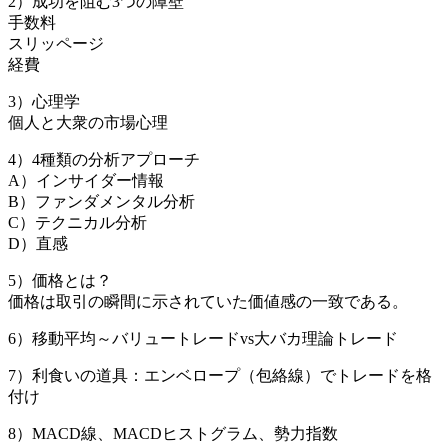
2）成功を阻む3つの障壁
手数料
スリッページ
経費
3）心理学
個人と大衆の市場心理
4）4種類の分析アプローチ
A）インサイダー情報
B）ファンダメンタル分析
C）テクニカル分析
D）直感
5）価格とは？
価格は取引の瞬間に示されていた価値感の一致である。
6）移動平均～バリュートレードvs大バカ理論トレード
7）利食いの道具：エンベロープ（包絡線）でトレードを格
付け
8）MACD線、MACDヒストグラム、勢力指数