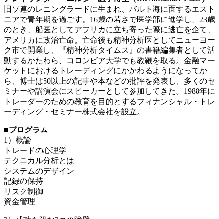
旧ソ連のレニングラードに生まれ、バルト海に面するエスト
ニアで青年期を過ごす。16歳の若さで医学部に進学し、23歳
のとき、船医としてアフリカに立ち寄った際に逃亡を企て、
アメリカに政治亡命。亡命後も精神分析医としてニューヨー
ク市で開業し、『精神分析タイムス』の書籍編集者として活
動するかたわら、コロンビア大学でも教鞭を取る。金融マー
ケットにおけるトレーディングにかかわるようになってか
ら、博士は50以上の記事や本などの批評を発表し、多くのセ
ミナーや講演会にスピーカーとして参加してきた。1988年に
トレーダーのための教育を目的とするフィナンシャル・トレ
ーディング・セミナー株式会社を設立。
■プログラム
1）概論
トレードの心理学
テクニカル分析とは
システムのデザイン
記録の保持
リスク制御
資金管理