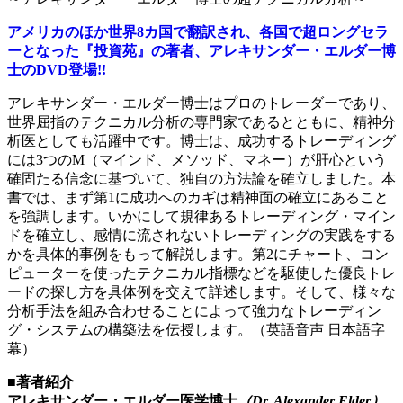
アメリカのほか世界8カ国で翻訳され、各国で超ロングセラ
ーとなった『投資苑』の著者、アレキサンダー・エルダー博
士のDVD登場!!
アレキサンダー・エルダー博士はプロのトレーダーであり、
世界屈指のテクニカル分析の専門家であるとともに、精神分
析医としても活躍中です。博士は、成功するトレーディング
には3つのM（マインド、メソッド、マネー）が肝心という
確固たる信念に基づいて、独自の方法論を確立しました。本
書では、まず第1に成功へのカギは精神面の確立にあること
を強調します。いかにして規律あるトレーディング・マイン
ドを確立し、感情に流されないトレーディングの実践をする
かを具体的事例をもって解説します。第2にチャート、コン
ピューターを使ったテクニカル指標などを駆使した優良トレ
ードの探し方を具体例を交えて詳述します。そして、様々な
分析手法を組み合わせることによって強力なトレーディン
グ・システムの構築法を伝授します。（英語音声 日本語字
幕）
■著者紹介
アレキサンダー・エルダー医学博士
（Dr. Alexander Elder）