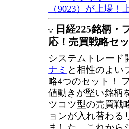
資とIPO投資」、
（9023）が上場
同社は2024年10
へ上場予定です……
▼
バックナンバー
（9023）が上場
日経225銘柄
応！売買戦略セ
システムトレード
ナミ
と相性のよい