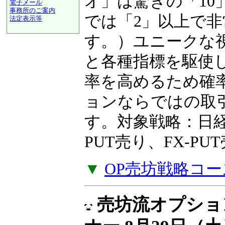
ンを得られるかを
電子メール
事務所のご案内
オ」は驚きの「10
法定表示等
a@panrolling.com
では「2」以上で
す。）ユニークな
と各種指標を駆使
率を高めるため確
ョンならではの取
す。対象戦略：日経2
PUT売り、FX-P
▼
OP売坊戦略コー
売坊流オプショ