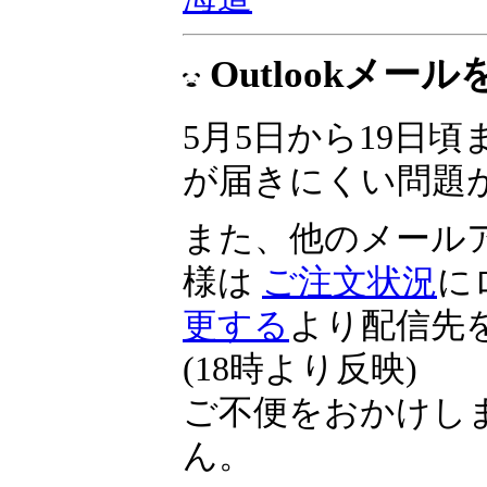
▼
投資の祭典 くりっ
海道
Outlookメ
5月5日から19日頃ま
が届きにくい問題
また、他のメール
様は
ご注文状況
に
更する
より配信先
(18時より反映)