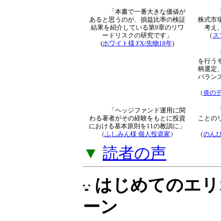
トレード知識とな
解説」をご提供し
▼
「オプション倶
読者による新着
「本書で一番大きな価値が
あると思うのが、損益比率
の検証結果を紹介している
第9章のリワードリスクの
研究です」
（
ス
(
ホワイト様 FX/先物18年
)
より
（
炎のデ
「ヘッジファンド運用に関