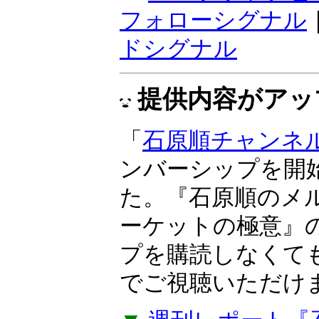
感応度で、トレン
『ボラティリティ
期売買向き。ラン
けサインが点灯す
▼
マーケットナビ
フォローシグナル
ドシグナル
提供内容がアッ
「
石原順チャンネ
ンバーシップを開