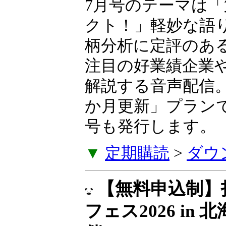
7月号のテーマは「
業革命エフェクト
な語り口とわかり
柄分析に定評のあ
生氏が、いま注目
などを毎月解説す
に発売。「6か月
に特別レター号も
▼
定期購読
>
ダウ