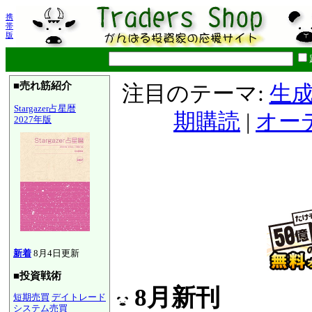
携
帯
版
■売れ筋紹介
注目のテーマ:
生成
Stargazer占星暦
期購読
|
オー
2027年版
新着
8月4日更新
■投資戦術
8月新刊
短期売買
デイトレード
システム売買