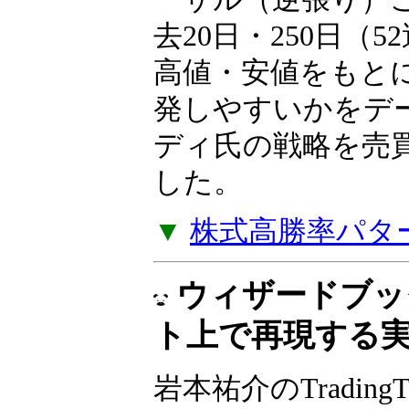
岩本祐介のTradingT
リーズ、第2弾！短
き過ぎた下落の反
ーサル（逆張り）
去20日・250日（
高値・安値をもと
発しやすいかをデ
ディ氏の戦略を売
した。
▼
株式高勝率パタ
ウィザードブッ