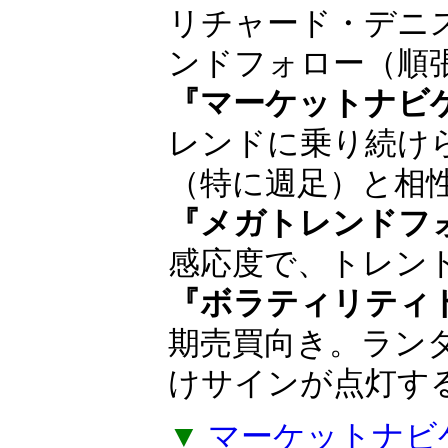
順の人気インジ
巨万の富を築いた
ョン・ヘンリー
や、タートルズの
産みの親リチャー
ド・デニスが得意
ロー（順張り投資
『マーケットナビ
レンドに乗り続け
（特に週足）と相
『メガトレンドフ