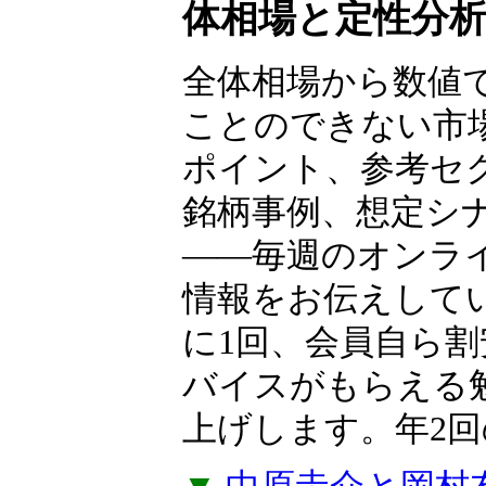
ャー
中原圭介×岡村
体相場と定性分
全体相場から数値
ことのできない市
ポイント、参考セ
銘柄事例、想定シ
――毎週のオンラ
情報をお伝えして
に1回、会員自ら