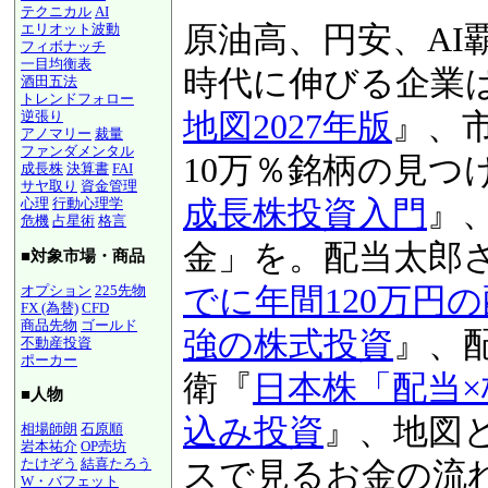
テクニカル
AI
原油高、円安、AI
エリオット波動
フィボナッチ
一目均衡表
激動の時代に伸び
酒田五法
トレンドフォロー
『
図解！業界地図20
逆張り
アノマリー
裁量
ファンダメンタル
版
』、市場平均を上
成長株
決算書
FAI
サヤ取り
資金管理
万％銘柄の見つけ
心理
行動心理学
危機
占星術
格言
資入門
』、月10万
■対象市場・商品
当太郎さんの『
仕
オプション
225先物
FX (為替)
CFD
商品先物
ゴールド
120万円の配当金
不動産投資
ポーカー
投資
』、配当と株
■人物
株「配当×株主優
相場師朗
石原順
岩本祐介
OP売坊
たけぞう
結喜たろう
資
』、地図とイン
W・バフェット