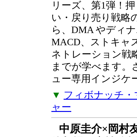
ト上で再現する
岩本祐介のTradingT
リーズ、第1弾！押
い・戻り売り戦略
ら、DMA やディ
MACD、ストキャ
ネトレーション戦
までが学べます。
ュー専用インジケー
▼
フィボナッチ・