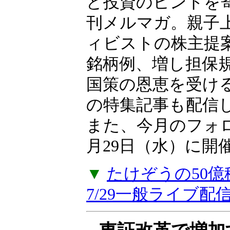
向、日本市場に影
ど投資のヒントを
刊メルマガ。親子上
ィビストの株主提
銘柄例、増し担保
国策の恩恵を受け
の特集記事も配信
また、今月のフォ
月29日（水）に開
▼
たけぞうの50
7/29一般ライブ配