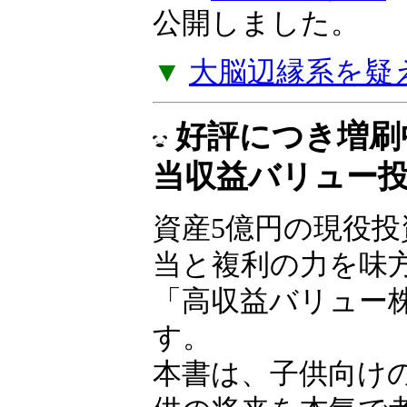
できなければ、貧
ことになる」――
ルツ著『
失敗の投
ジを公開しました
▼
大脳辺縁系を疑
好評につき増刷
当収益バリュー
資産5億円の現役
が配当と複利の力