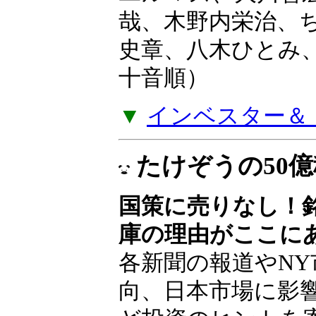
ユルマズ、大川智
哉、木野内栄治、
史章、八木ひとみ
十音順）
▼
インベスター＆ト
たけぞうの50
国策に売りなし！
庫の理由がここに
各新聞の報道やNY