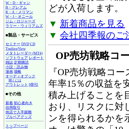
W・D・ギャン
るお金の流れ『
図
B・グレアム
R・A・メリマン
W・J・オニール
荷します。
ジム・ロジャーズ
ラリー・ウィリアムズ
▼
新着商品を見る
■製品・サービス
▼
会社四季報のご
セミナー
DVD
CD
TradingView
メタトレーダー (MT4)
ソフトウェア
レポート
雑誌
定期購読
OP売坊戦略コース
小説・読み物
漫画
場帳
オーディオブック
『OP売坊戦略コー
聞くには
アウトレット
9割引
年率15％の収益を
■その他
新着
初心者向き
積み上げることを
信用取引
他店で入手困難
おり、リスクに対
ブルベアグッズ
トップページ