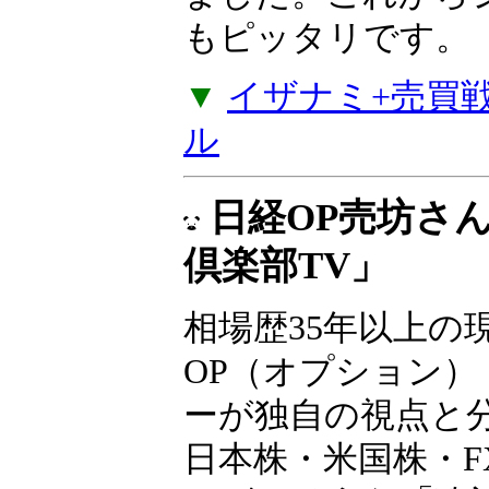
な売買戦略4つのセ
ルズから値動きが
戦略やコツコツ型
でポジションが入
が加わりました。
たい方にもピッタ
▼
イザナミ+売買戦略
ル
日経OP売坊さ
倶楽部TV」