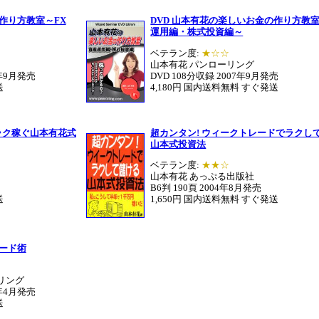
作り方教室～FX
DVD 山本有花の楽しいお金の作り方教
運用編・株式投資編～
ベテラン度:
★☆☆
山本有花 パンローリング
7年9月発売
DVD 108分収録 2007年9月発売
送
4,180円 国内送料無料 すぐ発送
クラク稼ぐ山本有花式
超カンタン! ウィークトレードでラクし
山本式投資法
ベテラン度:
★★☆
山本有花 あっぷる出版社
B6判 190頁 2004年8月発売
送
1,650円 国内送料無料 すぐ発送
レード術
ーリング
2年4月発売
送