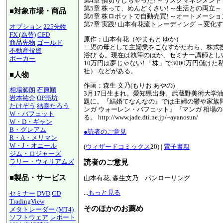
第4章 損切りしちゃった! ～リスクマネジメント
第5章 株って、めんどくさい! ～生活との両立～
■対象市場・商品
第6章 株ロボットで自動売買! ～オートメーシ
第7章 実践! 山本有花流トレーディング ～変
オプション
225先物
FX (為替)
CFD
原作；山本有花（やまもと ゆか）
商品先物
ゴールド
二児の母として主婦業をこなすかたわら、株式投
不動産投資
浴び る。現在は執筆のほか、セミナー講師とし
ポーカー
10万円は夢じゃない! 「株」で3000万円
社） などがある。
■人物
作画；森生 文乃(もりお あやの)
相場師朗
石原順
3月17日生まれ。愛知県出身。武蔵野美術大学
岩本祐介
OP売坊
題に。『結婚てなんなの』では主婦の鬱や家族
たけぞう
結喜たろう
ンガ ウォーレン・バフェット』『マンガ 相場
W・バフェット
る。 http://www.jade.dti.ne.jp/~ayanosun/
W・D・ギャン
B・グレアム
●読者のご意見
R・A・メリマン
W・J・オニール
(
ウィザードコミックス
20) |
電子書籍
ジム・ロジャーズ
ラリー・ウィリアムズ
読者のご意見
■製品・サービス
山本有花, 森生文乃 パンローリング
...
もっと見る
セミナー
DVD
CD
TradingView
そのほかのお薦め
メタトレーダー (MT4)
ソフトウェア
レポート