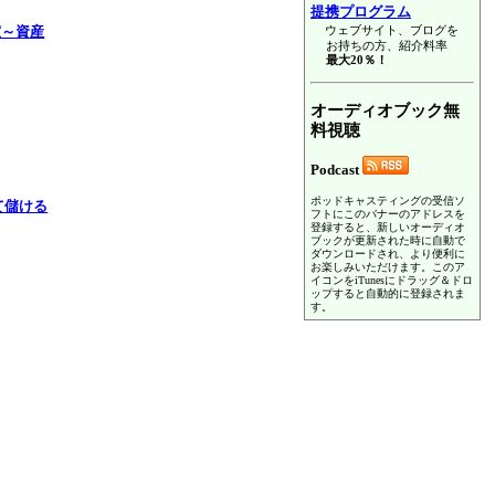
提携プログラム
ウェブサイト、ブログを
室～資産
お持ちの方、紹介料率
最大20％！
オーディオブック無
料視聴
Podcast
ポッドキャスティングの受信ソ
て儲ける
フトにこのバナーのアドレスを
登録すると、新しいオーディオ
ブックが更新された時に自動で
ダウンロードされ、より便利に
お楽しみいただけます。このア
イコンをiTunesにドラッグ＆ドロ
ップすると自動的に登録されま
す。