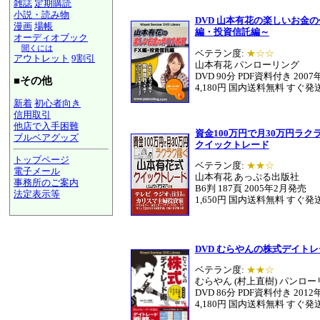
雑誌
定期購読
小説・読み物
DVD 山本有花の楽しいお金の
漫画
場帳
編・投資信託編～
オーディオブック
聞くには
ベテラン度:
★☆☆
アウトレット
9割引
山本有花 パンローリング
DVD 90分 PDF資料付き 200
■その他
4,180円 国内送料無料 すぐ発
新着
初心者向き
信用取引
他店で入手困難
資金100万円で月30万円ラ
ブルベアグッズ
クイックトレード
トップページ
ベテラン度:
★★☆
電子メール
山本有花 あっぷる出版社
事務所のご案内
B6判 187頁 2005年2月発売
法定表示等
1,650円 国内送料無料 すぐ発
a@panrolling.com
DVD むらやんの株式デイト
ベテラン度:
★★☆
むらやん (村上直樹) パンロ
DVD 86分 PDF資料付き 201
4,180円 国内送料無料 すぐ発