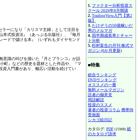
1.
ファクター分析投資ス
クール 2026年8月開講
2.
TradingView入門【第2
版】
3.
たけぞうの50億稼いだ
トセラーになり「カリスマ主婦」として注目を
男のメルマガ
る山本式投資法』（あっぷる出版社）、『毎月
4.
四半期成長率とチャー
トレードで儲ける本』（いずれもダイヤモンド
ト分析
5.
杉村富生の月刊 株式マ
ガジン (6か月更新)
の無意識の叫びを描いた『月とブランコ』が話
小町』などの歴史を題材とした作品や、『マ
■特集
の投資入門書があり、幅広い活動を続けてい
総合ランキング
DVDランキング
オススメの一冊
無料メールマガジン
読者の御意見
用語解説
投資のススメ
著者の投資コラム
携帯待
受画面
シカゴ絵日記
カタログ:
PDF
紙
(25MB)
のカタログ請求