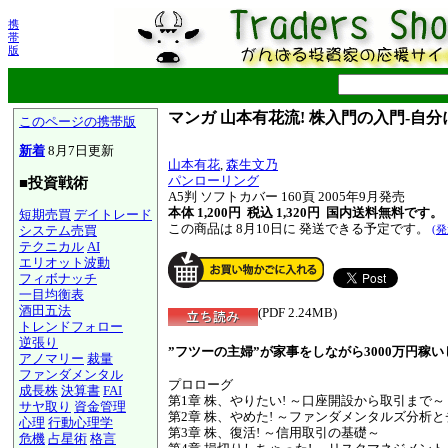
携
帯
版
マンガ 山本有花流! 株入門の入門-
このページの携帯版
新着
8月7日更新
山本有花
,
森生文乃
パンローリング
■投資戦術
A5判 ソフトカバー 160頁 2005年9月発売
本体 1,200円 税込 1,320円
国内送料無料です。
短期売買
デイトレード
この商品は 8月10日に 発送できる予定です。
システム売買
(
テクニカル
AI
エリオット波動
フィボナッチ
一目均衡表
酒田五法
(PDF 2.24MB)
トレンドフォロー
逆張り
”フツーの主婦”が家事をしながら3000万円稼い
アノマリー
裁量
ファンダメンタル
プロローグ
成長株
決算書
FAI
第1章 株、やりたい! ～口座開設から取引まで～
サヤ取り
資金管理
第2章 株、やめた! ～ファンダメンタルズ分析
心理
行動心理学
第3章 株、復活! ～信用取引の基礎～
危機
占星術
格言