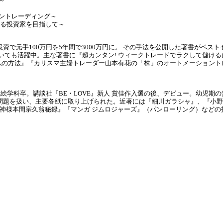
～
ョントレーディング～
化する投資家を目指して～
資で元手100万円を5年間で3000万円に。 その手法を公開した著書がベス
いても活躍中。主な著書に『超カンタン! ウィークトレードでラクして儲け
儲けた私の方法』『カリスマ主婦トレーダー山本有花の「株」のオートメーション
油絵学科卒。講談社『BE・LOVE』新人 賞佳作入選の後、デビュー。幼児期
問題を扱い、主要各紙に取り上げられた。近著には『細川ガラシャ』、『小野
の神様本間宗久翁秘録』『マンガ ジムロジャーズ』（パンローリング）など