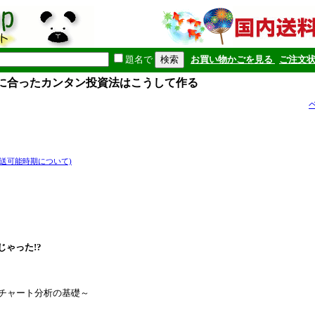
題名で
お買い物かごを見る
ご注文
自分に合ったカンタン投資法はこうして作る
発送可能時期について)
じゃった!?
とチャート分析の基礎～