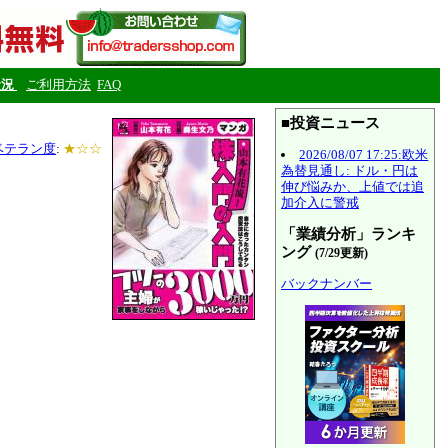
状況
ご利用方法
FAQ
■投資ニュース
ベテラン度
:
★☆☆
2026/08/07 17:25:欧米
為替見通し: ドル・円は
伸び悩みか、上値では追
加介入に警戒
「業績分析」ランキ
ング
(7/29更新)
バックナンバー