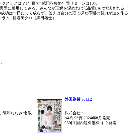
クス」とは？1年目で4億円を集め年間リターンは13%
まず実際に運用してみる。みんなが理解を深めれば低品質EAは淘汰される
の成功は一日にして成らず。答えは自分の頭で探せ不断の努力が道を作る
コラム│相場師クロ（黒田雄士）
ー
4」
外国為替 vol.12
ん/陽和ななみ/名取
株式会社tcl
A4判 96頁 2024年8月発売
980円 国内送料無料 すぐ発送