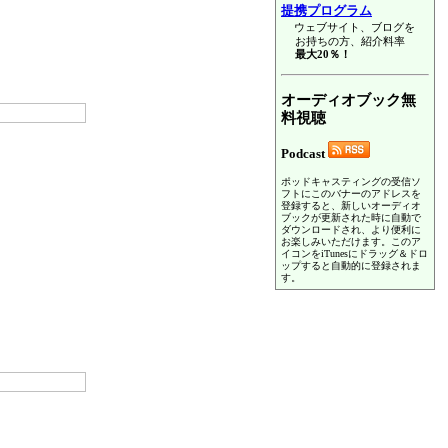
提携プログラム
ウェブサイト、ブログを
お持ちの方、紹介料率
最大20％！
オーディオブック無
料視聴
Podcast
ポッドキャスティングの受信ソ
フトにこのバナーのアドレスを
登録すると、新しいオーディオ
ブックが更新された時に自動で
ダウンロードされ、より便利に
お楽しみいただけます。このア
イコンをiTunesにドラッグ＆ドロ
ップすると自動的に登録されま
す。