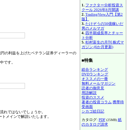
1.
ファクター分析投資ス
クール 2026年8月開講
2.
TradingView入門【第2
版】
3.
たけぞうの50億稼いだ
男のメルマガ
4.
四半期成長率とチャー
ト分析
5.
杉村富生の月刊 株式マ
ガジン (6か月更新)
億円の利益を上げたベテラン証券ディーラーの
■特集
中です。
総合ランキング
DVDランキング
オススメの一冊
無料メールマガジン
読者の御意見
用語解説
投資のススメ
著者の投資コラム
携帯待
受画面
シカゴ絵日記
流れではないでしょうか。
ートメインで解説いたします。
カタログ:
PDF
紙
(25MB)
のカタログ請求