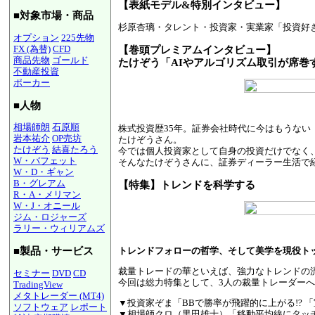
【表紙モデル&特別インタビュー】
■対象市場・商品
杉原杏璃・タレント・投資家・実業家「投資好
オプション
225先物
FX (為替)
CFD
【巻頭プレミアムインタビュー】
商品先物
ゴールド
たけぞう「AIやアルゴリズム取引が席巻
不動産投資
ポーカー
■人物
相場師朗
石原順
株式投資歴35年。証券会社時代に今はもうない
岩本祐介
OP売坊
たけぞうさん。
たけぞう
結喜たろう
今では個人投資家として自身の投資だけでなく
W・バフェット
そんなたけぞうさんに、証券ディーラー生活で
W・D・ギャン
B・グレアム
【特集】トレンドを科学する
R・A・メリマン
W・J・オニール
ジム・ロジャーズ
ラリー・ウィリアムズ
トレンドフォローの哲学、そして美学を現役トッ
■製品・サービス
裁量トレードの華といえば、強力なトレンドの
セミナー
DVD
CD
今回は総力特集として、3人の裁量トレーダー
TradingView
メタトレーダー (MT4)
▼投資家ぞま「BBで勝率が飛躍的に上がる!? 
ソフトウェア
レポート
▼相場師クロ（黒田雄士）「移動平均線にタッ