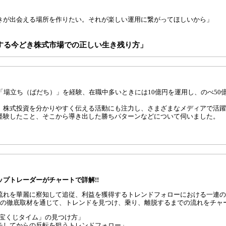
きが出会える場所を作りたい。それが楽しい運用に繋がってほしいから」
する今どき株式市場での正しい生き残り方」
「場立ち（ばだち）」を経験、在職中多いときには10億円を運用し、のべ50
、株式投資を分かりやすく伝える活動にも注力し、さまざまなメディアで活躍
経験したこと、そこから導き出した勝ちパターンなどについて伺いました。
プトレーダーがチャートで詳解!!
流れを華麗に察知して追従、利益を獲得するトレンドフォローにおける一連の
への徹底取材を通じて、トレンドを見つけ、乗り、離脱するまでの流れをチャ
「宝くじタイム」の見つけ方」
チしてからの反転を狙うトレンドフォロー」