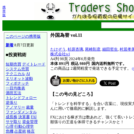
携
帯
版
外国為替 vol.11
このページの携帯版
新着
8月7日更新
たけぞう
,
杉原杏璃
,
尾崎彰彦
,
細田哲生
,
村居孝
株式会社tcl
■投資戦術
A4判 98頁 2024年6月発売
本体 891円 税込 980円
国内送料無料です。
短期売買
デイトレード
この商品は 2週間程度で発送できる予定です。
システム売買
テクニカル
AI
エリオット波動
フィボナッチ
一目均衡表
酒田五法
【この号の見どころ】
トレンドフォロー
逆張り
「トレンドを科学する」を合い言葉に、現役実
アノマリー
裁量
んに用いて徹底的に解説します。
ファンダメンタル
成長株
決算書
FAI
FXにおける稼ぎ方は数あれど、強くて長いト
サヤ取り
資金管理
順張りの王道を体得できるチャンスかと！
心理
行動心理学
危機
占星術
格言