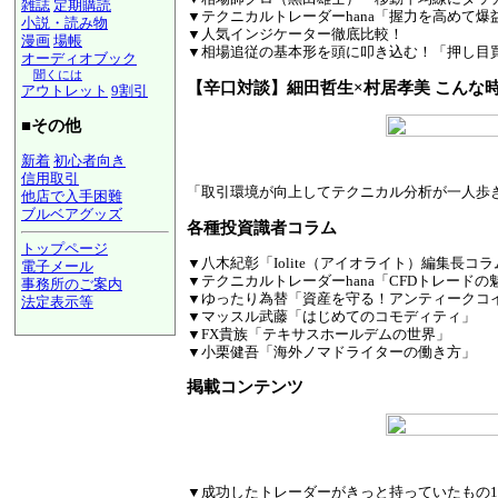
雑誌
定期購読
▼テクニカルトレーダーhana「握力を高めて
小説・読み物
▼人気インジケーター徹底比較！
漫画
場帳
▼相場追従の基本形を頭に叩き込む！「押し目
オーディオブック
聞くには
【辛口対談】細田哲生×村居孝美 こんな
アウトレット
9割引
■その他
新着
初心者向き
信用取引
「取引環境が向上してテクニカル分析が一人歩
他店で入手困難
ブルベアグッズ
各種投資識者コラム
トップページ
▼八木紀彰「Iolite（アイオライト）編集長コラ
電子メール
▼テクニカルトレーダーhana「CFDトレードの
事務所のご案内
▼ゆったり為替「資産を守る！アンティークコ
法定表示等
▼マッスル武藤「はじめてのコモディティ」
a@panrolling.com
▼FX貴族「テキサスホールデムの世界」
▼小栗健吾「海外ノマドライターの働き方」
掲載コンテンツ
▼成功したトレーダーがきっと持っていたもの1