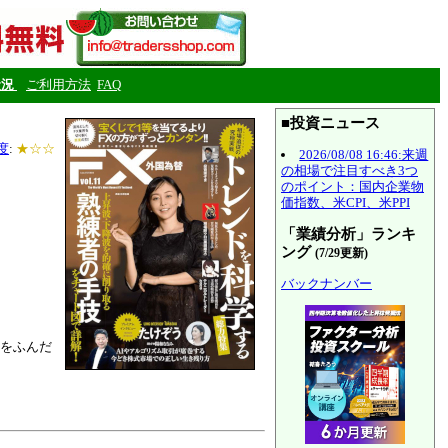
状況
ご利用方法
FAQ
■投資ニュース
度
:
★☆☆
2026/08/08 16:46:来週
の相場で注目すべき3つ
のポイント：国内企業物
価指数、米CPI、米PPI
「業績分析」ランキ
ング
(7/29更新)
バックナンバー
をふんだ
。