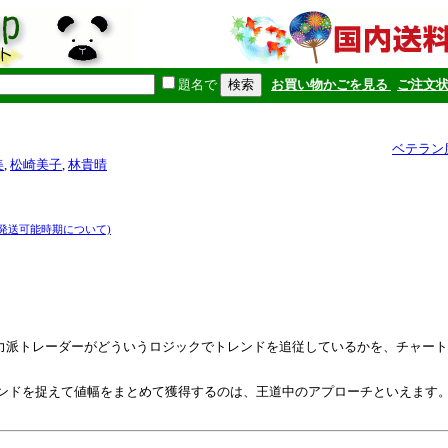
題名で
お買い物かごを見る
ご注文
ベテラン
美
,
松崎美子
,
林貴晴
(発送可能時期について)
力派トレーダーがどういうロジックでトレンドを追従しているかを、チャート
レンドを捉えて値幅をまとめて獲得するのは、王道中のアプローチといえます