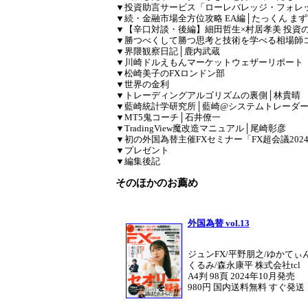
▼投資助言サービス「ローレバレッジ・フォレッ
▼続・金融市場全方位攻略 EA編│たっくん 
▼【辛口対談・後編】細田哲生×村居孝美 投資
▼勝つべくして勝つ思考と技術を学べる相場師
▼界隈観察日記│鹿内武蔵
▼川崎ドルえもんマーケットウェザーリポート
▼松崎美子のFXロンドン部
▼世界の金利
▼トレーディングアルゴリズムの裏側│林貴晴
▼藍崎統計学研究所│藍崎@システムトレーダ
▼MT5鬼コーチ│石井僚一
▼TradingView魔改造マニュアル│尾崎彰彦
▼初の外国為替主催FXセミナー「FX超会議202
▼プレゼント
▼編集後記
そのほかのお薦め
外国為替 vol.13
ジュンFX/平野朋之/ゆかてぃ
くるみ/森永康平 株式会社tcl
A4判 98頁 2024年10月発売
980円 国内送料無料 すぐ発送