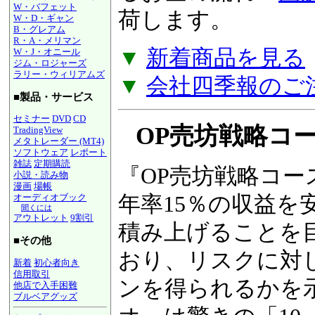
W・バフェット
るお金の流れ『
図
W・D・ギャン
B・グレアム
R・A・メリマン
荷します。
W・J・オニール
ジム・ロジャーズ
ラリー・ウィリアムズ
▼
新着商品を見る
■製品・サービス
▼
会社四季報のご
セミナー
DVD
CD
TradingView
メタトレーダー (MT4)
ソフトウェア
レポート
OP売坊戦略コース
雑誌
定期購読
小説・読み物
漫画
場帳
『OP売坊戦略コー
オーディオブック
聞くには
アウトレット
9割引
年率15％の収益を
■その他
積み上げることを
新着
初心者向き
信用取引
おり、リスクに対
他店で入手困難
ブルベアグッズ