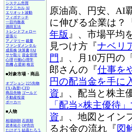
システム売買
原油高、円安、AI
テクニカル
AI
エリオット波動
フィボナッチ
激動の時代に伸び
一目均衡表
酒田五法
『
図解！業界地図20
トレンドフォロー
逆張り
アノマリー
裁量
版
』、市場平均を上
ファンダメンタル
成長株
決算書
FAI
万％銘柄の見つけ
サヤ取り
資金管理
心理
行動心理学
危機
占星術
格言
資入門
』、月10万
■対象市場・商品
当太郎さんの『
仕
オプション
225先物
FX (為替)
CFD
120万円の配当金
商品先物
ゴールド
不動産投資
投資
』、配当と株
ポーカー
■人物
株「配当×株主優
相場師朗
石原順
岩本祐介
OP売坊
資
』、地図とイン
たけぞう
結喜たろう