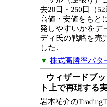
岩本祐介のTradingT
リーズ、第2弾！短
き過ぎた下落の反
ーサル（逆張り）
去20日・250日（
高値・安値をもと
発しやすいかをデ
ディ氏の戦略を売
した。
▼
株式高勝率パタ
ウィザードブッ