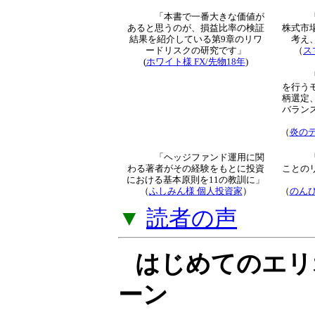
トレード知識とな
解説」をご提供し
▼
「オプション倶
読者による新着
「本書で一番大きな価値が
あると思うのが、損益比率
の検証結果を紹介している
第9章のリワードリスクの
研究です」
（
ス
(
ホワイト様 FX/先物18年
)
より
（
炎のデ
「ヘッジファンド運用に関