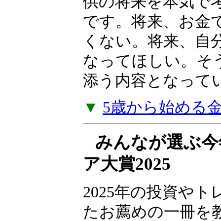
産を育てた「高収
法」を明かします
本書は、子供向け
供の将来を本気で
です。将来、お金
くない。将来、自
なってほしい。そ
添う内容となって
▼
5歳から始める
みんなが選ぶ今