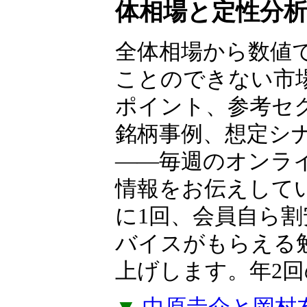
ャー
中原圭介×岡村
体相場と定性分
全体相場から数値
ことのできない市
ポイント、参考セ
銘柄事例、想定シ
――毎週のオンラ
情報をお伝えして
に1回、会員自ら