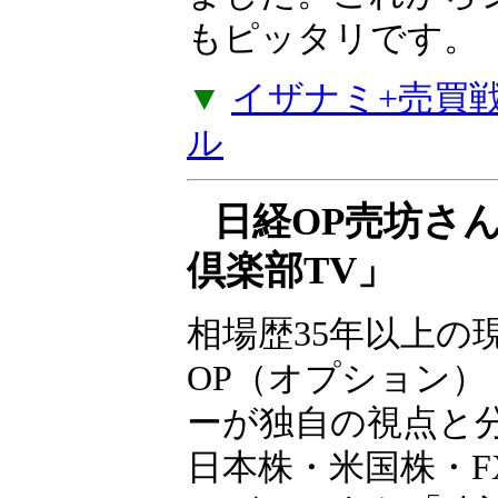
な売買戦略4つのセ
ルズから値動きが
戦略やコツコツ型
でポジションが入
が加わりました。
たい方にもピッタ
▼
イザナミ+売買戦略
ル
日経OP売坊さ
倶楽部TV」