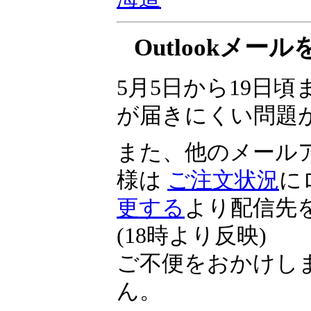
▼
投資の祭典 くりっ
海道
Outlookメ
5月5日から19日頃ま
が届きにくい問題
また、他のメール
様は
ご注文状況
に
更する
より配信先
(18時より反映)