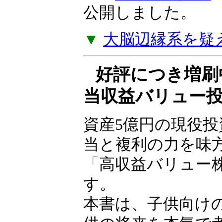
できなければ、貧
ことになる」――
ルツ著『
失敗の投
ジを公開しました
▼
大脳辺縁系を疑
好評につき増刷
当収益バリュー
資産5億円の現役
が配当と複利の力