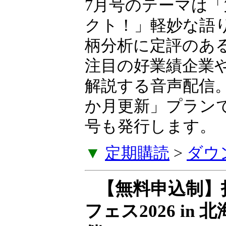
7月号のテーマは「
業革命エフェクト
な語り口とわかり
柄分析に定評のあ
生氏が、いま注目
などを毎月解説す
に発売。「6か月
に特別レター号も
▼
定期購読
>
ダウ