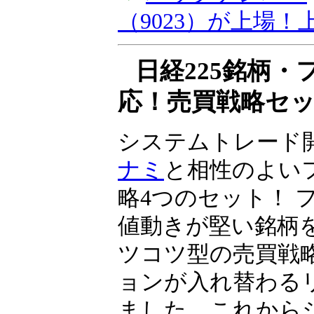
資とIPO投資」、
（9023）が上場
同社は2024年10
へ上場予定です……
▼
バックナンバー
（9023）が上場
日経225銘柄
応！売買戦略セ
システムトレード
ナミ
と相性のよい