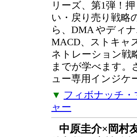
ト上で再現する
岩本祐介のTradingT
リーズ、第1弾！押
い・戻り売り戦略
ら、DMA やディ
MACD、ストキャ
ネトレーション戦
までが学べます。
ュー専用インジケー
▼
フィボナッチ・