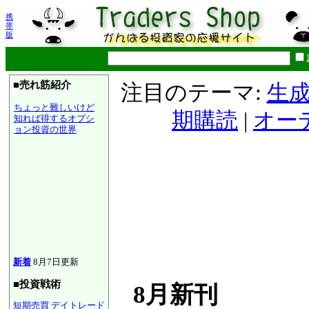
携
帯
版
■売れ筋紹介
注目のテーマ:
生成
ちょっと難しいけど
期購読
|
オー
知れば得するオプシ
ョン投資の世界
新着
8月7日更新
■投資戦術
8月新刊
短期売買
デイトレード