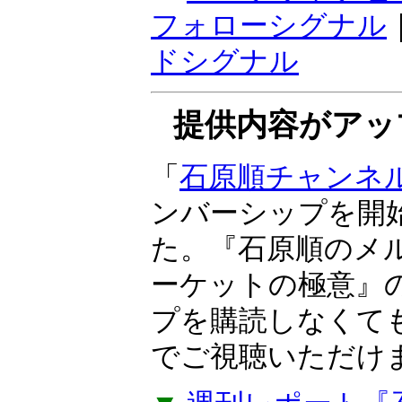
感応度で、トレン
『ボラティリティ
期売買向き。ラン
けサインが点灯す
▼
マーケットナビ
フォローシグナル
ドシグナル
提供内容がアッ
「
石原順チャンネ
ンバーシップを開