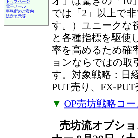
ンを得られるかを
トップページ
電子メール
オ」は驚きの「10
事務所のご案内
法定表示等
a@panrolling.com
では「2」以上で
す。）ユニークな
と各種指標を駆使
率を高めるため確
ョンならではの取
す。対象戦略：日経2
PUT売り、FX-P
▼
OP売坊戦略コー
売坊流オプショ