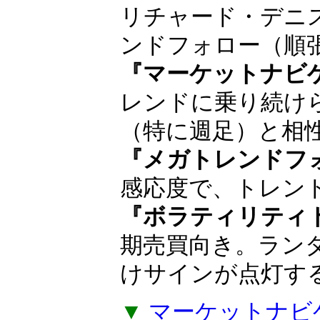
順の人気インジ
巨万の富を築いた
ョン・ヘンリー
や、タートルズの
産みの親リチャー
ド・デニスが得意
ロー（順張り投資
『マーケットナビ
レンドに乗り続け
（特に週足）と相
『メガトレンドフ