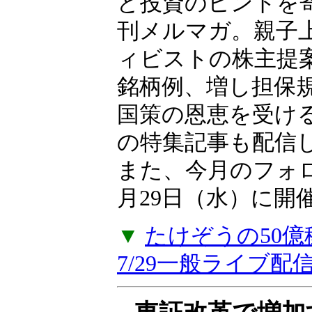
向、日本市場に影
ど投資のヒントを
刊メルマガ。親子上
ィビストの株主提
銘柄例、増し担保
国策の恩恵を受け
の特集記事も配信
また、今月のフォ
月29日（水）に開
▼
たけぞうの50
7/29一般ライブ配