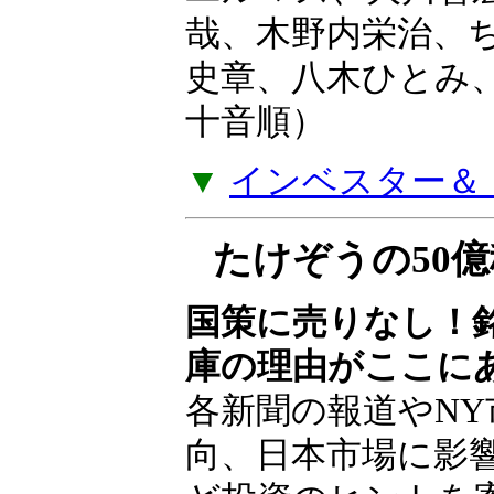
ユルマズ、大川智
哉、木野内栄治、
史章、八木ひとみ
十音順）
▼
インベスター＆ト
たけぞうの50
国策に売りなし！
庫の理由がここに
各新聞の報道やNY