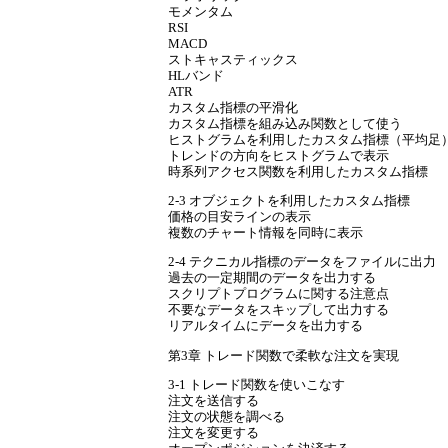
モメンタム
RSI
MACD
ストキャスティックス
HLバンド
ATR
カスタム指標の平滑化
カスタム指標を組み込み関数として使う
ヒストグラムを利用したカスタム指標（平均足
トレンドの方向をヒストグラムで表示
時系列アクセス関数を利用したカスタム指標
2-3 オブジェクトを利用したカスタム指標
価格の目安ラインの表示
複数のチャート情報を同時に表示
2-4 テクニカル指標のデータをファイルに出力
過去の一定期間のデータを出力する
スクリプトプログラムに関する注意点
不要なデータをスキップして出力する
リアルタイムにデータを出力する
第3章 トレード関数で柔軟な注文を実現
3-1 トレード関数を使いこなす
注文を送信する
注文の状態を調べる
注文を変更する