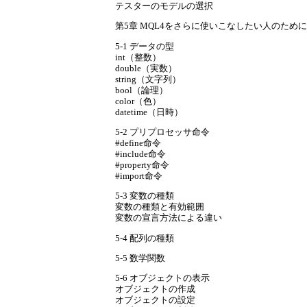
テスターのモデルの選択
第5章 MQL4をさらに使いこなしたい人のために
5-1 データの型
int（整数）
double（実数）
string（文字列）
bool（論理）
color（色）
datetime（日時）
5-2 プリプロセッサ命令
#define命令
#include命令
#property命令
#import命令
5-3 変数の種類
変数の種類と有効範囲
変数の宣言方法による違い
5-4 配列の種類
5-5 数学関数
5-6 オブジェクトの表示
オブジェクトの作成
オブジェクトの設定