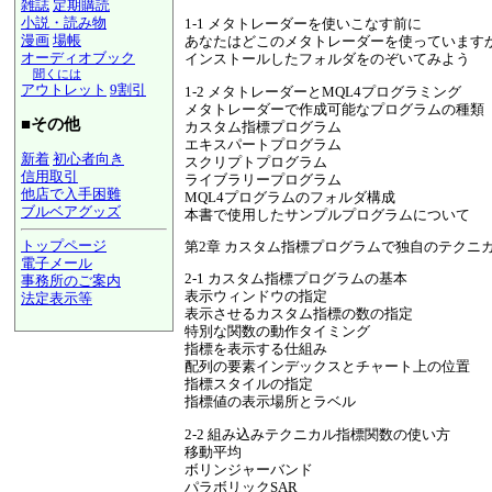
雑誌
定期購読
小説・読み物
1-1 メタトレーダーを使いこなす前に
漫画
場帳
あなたはどこのメタトレーダーを使っています
オーディオブック
インストールしたフォルダをのぞいてみよう
聞くには
アウトレット
9割引
1-2 メタトレーダーとMQL4プログラミング
メタトレーダーで作成可能なプログラムの種類
■その他
カスタム指標プログラム
エキスパートプログラム
新着
初心者向き
スクリプトプログラム
信用取引
ライブラリープログラム
他店で入手困難
MQL4プログラムのフォルダ構成
ブルベアグッズ
本書で使用したサンプルプログラムについて
トップページ
第2章 カスタム指標プログラムで独自のテクニ
電子メール
2-1 カスタム指標プログラムの基本
事務所のご案内
表示ウィンドウの指定
法定表示等
表示させるカスタム指標の数の指定
a@panrolling.com
特別な関数の動作タイミング
指標を表示する仕組み
配列の要素インデックスとチャート上の位置
指標スタイルの指定
指標値の表示場所とラベル
2-2 組み込みテクニカル指標関数の使い方
移動平均
ボリンジャーバンド
パラボリックSAR