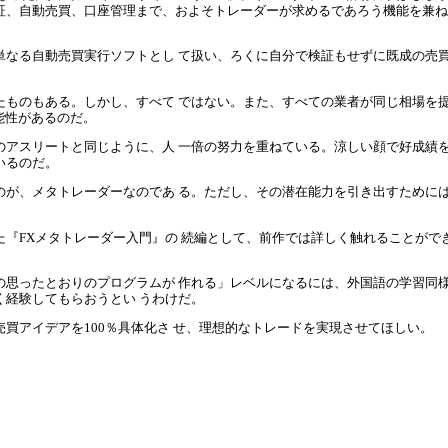
証、自動売買、口座管理まで、およそトレーダーが求めるであろう機能を兼ね
単なる自動売買実行ソフトとし て扱い、ろくに自分で検証もせずに既成の売買
ものもある。しかし、すべて ではない。また、すべての業者が同じ相場を提供
能性があるのだ。
のアスリートと同じように、人 一倍の努力を重ねている。涼しい顔で好成績を
いるのだ。
のが、メタトレーダーなのであ る。ただし、その潜在能力を引き出すためには
。
『FXメタトレーダー入門』の 続編として、前作では詳しく触れることがで
の思ったとおりのプログラムが 作れる」レベルになるには、外国語の学習同様
く経験してもらおうとい うわけだ。
買アイデアを100％具体化さ せ、理想的なトレードを実現させてほしい。