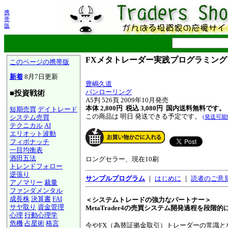
携
帯
版
FXメタトレーダー実践プログラミング
このページの携帯版
新着
8月7日更新
豊嶋久道
パンローリング
■投資戦術
A5判 526頁 2009年10月発売
本体 2,800円 税込 3,080円
国内送料無料です。
短期売買
デイトレード
この商品は 明日 発送できる予定です。
システム売買
(発送可能
テクニカル
AI
エリオット波動
フィボナッチ
一目均衡表
酒田五法
ロングセラー、現在10刷
トレンドフォロー
逆張り
サンプルプログラム
｜
はじめに
｜
読者のご意
アノマリー
裁量
ファンダメンタル
成長株
決算書
FAI
＜システムトレードの強力なパートナー＞
サヤ取り
資金管理
MetaTrader4の売買システム開発過程を段階的
心理
行動心理学
危機
占星術
格言
今やFX（為替証拠金取引）トレーダーの常識と