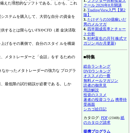
1.
ファクター分析投資ス
備えた理想的なソフトである。しかも、これ
クール 2026年8月開講
2.
TradingView入門【第2
版】
システムを購入して、大切な自分 の資金を
3.
たけぞうの50億稼いだ
男のメルマガ
4.
四半期成長率とチャー
するとは限らないFXやCFD（差 金決済取
ト分析
5.
杉村富生の月刊 株式マ
ガジン (6か月更新)
上げるその裏側で、自分のスタイ ルを構築
、メタトレーダーと「会話」をす るための
■特集
総合ランキング
きなかったメタトレーダーの強力な プログラ
DVDランキング
オススメの一冊
無料メールマガジン
、最低限の試行錯誤が必要であ る。しか
読者の御意見
用語解説
投資のススメ
著者の投資コラム
携帯待
受画面
シカゴ絵日記
カタログ:
PDF
紙
(25MB)
のカタログ請求
提携プログラム