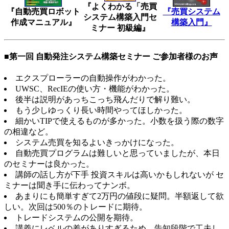
『よくわかる「売買
『自動売買ロボット
『売買システム
システム構築入門セ
作成マニュアル』
構築入門』
ミナー 初級編』
■第一回 自動発注システム構築セミナー ご参加者様のお声
エクスプローラーの自動操作がわかった。
UWSC、RecIEの使い方・機能がわかった。
後半は説明があっちこっち飛んだりで解り難い。
もう少しゆっくり長い時間やってほしかった。
細かいTIPで使えるものが多かった。小数を扱う際の数字
の相違など。
システム売買を知るよいきっかけになった。
自動売買プログラムは難しいと思っていましたが、本日
のセミナーは良かった。
講師の話し方が下手 投資スキルは高いかもしれないが セ
ミナーは聞き手に伝わってナンボ。
あまりにも簡単すぎて2万円の値段に疑問。半額返して欲
しい。次回は500％のトレードに期待。
トレードシステムの公開を期待。
講義にレベルの差がありすぎるため、告知段階で工夫し