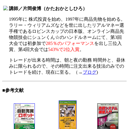
講師／片岡俊博（かたおかとしひろ）
1995年に 株式投資を始め、1997年に商品先物を始める。
ラリー・
ウィリアムズなどを世に出したリアルマネー選
手権であるロビンスカップの日本版、オンライン商品先
物競技会にシュンくん☆のハンドルネームにて、第3回
大会では初参加で
285％のパフォーマンス
を出し三位入
賞、第4回大会では
543%で2位入賞
。
トレードが出来る時間は、朝と夜の勤務 時間外と、昼休
みに限られるので、その時間に注文出来る技法のみでの
トレードを続け、現在に至る。（→
ブログ
)
■参考文献