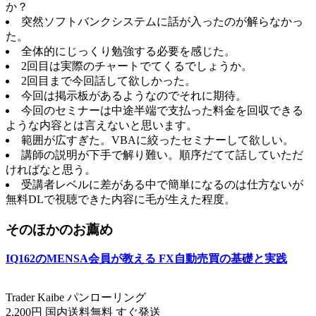
か？
突然ソフトバンクシステムに話が入ったのが解らなかっ
た。
全体的にじっくり勉強する必要を感じた。
2回目は実際のチャートでてくるでしょうか。
2回目まで今回話して欲しかった。
今回は掲示板があるようなのでそれに期待。
今回のセミナーは中途半端で支払った料金を回収できる
ような内容とは言えないと思います。
範囲が広すぎた。VBAに絞ったセミナーして欲しい。
講師の説明が下手で解り難い。順序だてて話していただ
ければなと思う。
受講者レベルに差がある中で簡単になるのは仕方ないが
無料DLで視聴できた内容に毛が生えた程度。
そのほかのお薦め
IQ162のMENSA会員が教える FX自動売買の基礎と実践
Trader Kaibe パンローリング
2,200円 国内送料無料 すぐ発送