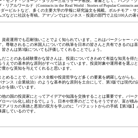
ー・セント・ジョージ・タッカー三世リサーチ教授。著書として、ハンク・グ
ド（Contracts in the Real World : Stories of Popular Contrac
バンダービルトなど、多くの主要大学の学報に研究論文を掲載。ボルチモア・
ムズなどに社説を寄稿。アマゾンではビジネス・投資の部門で上位100人の著
、資産運用でも忍耐強いことでよく知られています。これはバークシャー・ハ
す。尊敬されるこの米国人についての執筆を日本の皆さんと共有できるのは喜
。皆さんは第3版についても評価してくれることでしょう。
んだことのある経験豊かな皆さんは、投資についてきわめて有益な知見を得た
るうえでの基本的な原則がすべて詰まっています。投資対象や運用者を選ぶと
で豊かな英知を与えてくれると思います。
まとめることで、ビジネス全般や投資哲学など多くの要素を網羅しながらも、
バナンス（企業統治）のような基本的な原則を土台にして、第3版では現代の
るかを描いています。
の他の国の投資家にとってアイデアや知識を交換することは重要です。バーク
グローバル化し続けるでしょう。日本や世界のどこでもそうですが、富が積み
家アメリカの美徳と悪習の双方を学ぶのに『バフェットからの手紙【第3版】
暴露しているのです。