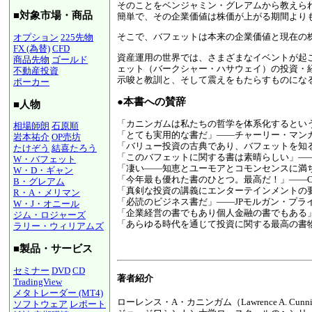
そのことをベンジャミン・グレアムから教えら
■対象市場・商品
簡単で、その企業価値は株価が上がる期間より
そこで、バフェットは本来の企業価値と現在の
オプション
225先物
FX (為替)
CFD
資産運用の世界では、さまざまなイベントが起
商品先物
ゴールド
ェット（バークシャー・ハサウェイ）の投資・
不動産投資
示唆と教訓と、そして震えをもたらすものにな
ポーカー
●本書への賛辞
■人物
「カニンガムは私たちの哲学を体系化するとい
相場師朗
石原順
「とても実用的な書だ」――チャーリー・マン
岩本祐介
OP売坊
「バリュー投資の古典であり、バフェットを知
たけぞう
結喜たろう
「このバフェットに関する書は素晴らしい」―
W・バフェット
「凄い――知恵とユーモアとコモンセンスに満
W・D・ギャン
「今年最も優れた書のひとつ。最高だ！」――C
B・グレアム
「真剣な投資の講義にエンターテインメントの
R・A・メリマン
「必読のビジネス書だ」――JPモルガン・プラ
W・J・オニール
「企業経営の書でもあり個人金融の書でもある
ジム・ロジャーズ
「あらゆる時代を通じて投資に関する最高の書
ラリー・ウィリアムズ
■製品・サービス
セミナー
DVD
CD
著者紹介
TradingView
メタトレーダー (MT4)
ローレンス・A・カニンガム（Lawrence A. Cunni
ソフトウェア
レポート