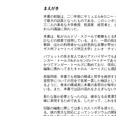
まえがき
本書の初版は、二〇年前にサミュエル&ロニー
で最大の話題となったものである。このシンポ
三〇人の著名な大学教授、投資家、経営者と、
れらの議論に加わった。
本書は、私がカルドゾ・スクールで教鞭をとる
計などの授業で採用している。また、一部の投
教師、ほかの利用者からは好意的な反響が寄せ
ザス州フォートヘイズ州立大学）とレオ・チャ
バフェットの良き友人でありアドバイザーでも
ンガー・トールズ&オルセンのパートナーであ
かつてマンガー・トールズに勤めており、現在
編集に携わってきたキャロル・ルーミスにも感
前版同様、本書でも初版の構成と哲学を維持す
資哲学についての完全で首尾一貫した物語とし
るように、巻末の構成表に本書の各部分が毎年
いる。また、本書では話の流れをさえぎらない
新たな版が必要となったのは、健全なる企業運
確に表現するためである。したがって、これを
旧版の編集に際しては多くの人々の手を借りた
る。彼の寛大な対応によってシンポジウムの開