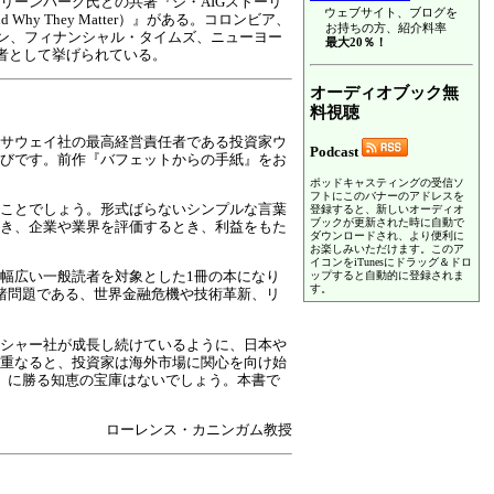
リーンバーグ氏との共著『ジ・AIGストーリ
ウェブサイト、ブログを
ts and Why They Matter）』がある。コロンビア、
お持ちの方、紹介料率
サン、フィナンシャル・タイムズ、ニューヨー
最大20％！
者として挙げられている。
オーディオブック無
料視聴
サウェイ社の最高経営責任者である投資家ウ
Podcast
びです。前作『バフェットからの手紙』をお
ポッドキャスティングの受信ソ
フトにこのバナーのアドレスを
ことでしょう。形式ばらないシンプルな言葉
登録すると、新しいオーディオ
ブックが更新された時に自動で
き、企業や業界を評価するとき、利益をもた
ダウンロードされ、より便利に
お楽しみいただけます。このア
イコンをiTunesにドラッグ＆ドロ
幅広い一般読者を対象とした1冊の本になり
ップすると自動的に登録されま
す。
諸問題である、世界金融危機や技術革新、リ
シャー社が成長し続けているように、日本や
重なると、投資家は海外市場に関心を向け始
』に勝る知恵の宝庫はないでしょう。本書で
ローレンス・カニンガム教授