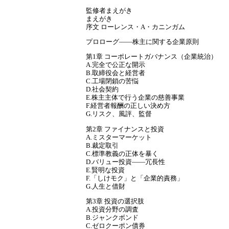
監修者まえがき
まえがき
序文 ローレンス・A・カニンガム
プロローグ――株主に関する企業原則
第1章 コーポレートガバナンス（企業統治）
A.完全で公正な開示
B.取締役会と経営者
C.工場閉鎖の苦悩
D.社会契約
E.株主主体で行う企業の慈善事業
F.経営者報酬の正しい決め方
G.リスク、風評、監督
第2章 ファイナンスと投資
A.ミスターマーケット
B.裁定取引
C.標準教義の正体を暴く
D.バリュー投資――冗長性
E.賢明な投資
F.「しけモク」と「企業的責務」
G.人生と借財
第3章 投資の選択肢
A.投資分野の調査
B.ジャンクボンド
C.ゼロクーポン債券