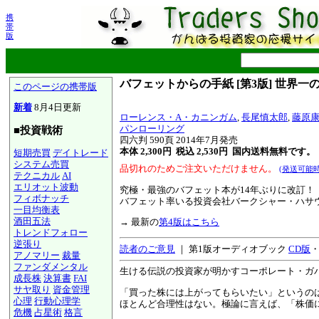
携
帯
版
バフェットからの手紙 [第3版] 世界
このページの携帯版
新着
8月4日更新
ローレンス・A・カニンガム
,
長尾慎太郎
,
藤原
パンローリング
■投資戦術
四六判 590頁 2014年7月発売
本体 2,300円 税込 2,530円
国内送料無料です。
短期売買
デイトレード
システム売買
品切れのためご注文いただけません。
(発送可能
テクニカル
AI
エリオット波動
究極・最強のバフェット本が14年ぶりに改訂！
フィボナッチ
バフェット率いる投資会社バークシャー・ハサ
一目均衡表
酒田五法
→ 最新の
第4版はこちら
トレンドフォロー
逆張り
読者のご意見
｜ 第1版オーディオブック
CD版
アノマリー
裁量
ファンダメンタル
生ける伝説の投資家が明かすコーポレート・ガ
成長株
決算書
FAI
サヤ取り
資金管理
「買った株には上がってもらいたい」というの
心理
行動心理学
ほとんど合理性はない。極論に言えば、「株価
危機
占星術
格言