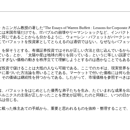
The Essays of Warren Buffett : Lessons for Corporate A
には米国市場だけでも、ITバブルの崩壊やリーマンショックなど、インパク
と同じであることからも分かるように、ウォーレン・バフェットがバークシャ
こでバフェットを投資家としてとらえるのは適切ではない。なぜならバフェッ
」を探そうとする。有価証券投資ではそれが正しい方法と信じ込んでいるから
ている」とか、「太陽や星は地球の周りを回っている」というに等しい誤謬で
にすぎない価格の動きを秩序立てて理解しようとするのは愚かなことでもある
ば投資で儲けることは大抵の人なら可能である。ここでのカギは、現実世界を
クに基づいた方法論を用いることである。マーケットで付いた価格には何ら合
、その価値は継続性を持つからである。したがって、市場価格を参照すべきは
は、バフェットをはじめとした優秀な弟子たちを生み、たぐいまれな成果を出
ペルニクスの主張が正しかったことを歴史が証明したのと同様に、いつの日か
私は信じる。
に載った株主あての手紙から、重要と思われるものを抜粋・整理することで、