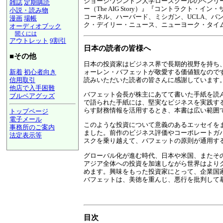
ジョージワシントン大学ロースクールのヘンリ
雑誌
定期購読
ー（The AIG Story）』『コントラクト・イン・ザ・リアルワール
小説・読み物
コーネル、ハーバード、ミシガン、UCLA、
漫画
場帳
ク・デイリー・ニュース、ニューヨーク・タイ
オーディオブック
聞くには
アウトレット
9割引
日本の読者の皆様へ
■その他
日本の投資家はビジネス界で長期的視野を持ち
ォーレン・バフェットが敬愛する価値観なので
新着
初心者向き
読みいただいた読者の皆さんに感謝しています
信用取引
他店で入手困難
バフェット会長が株主にあてて書いた手紙を読
ブルベアグッズ
で語られた手紙には、堅実なビジネスを実践す
らす財務情報を活用するとき、本書は広い範囲
トップページ
電子メール
このような投資について意義のあるエッセイを
事務所のご案内
ました。前作のビジネス評価やコーポレートガ
法定表示等
スクを乗り越えて、バフェットの原則が通用す
a@panrolling.com
グローバル化が進む時代、日本や米国、またそ
アジア全体への投資を加速しながら世界はより
めます。興味をもった投資家にとって、企業国
バフェットは、美徳を重んじ、悪行を批判して
目次