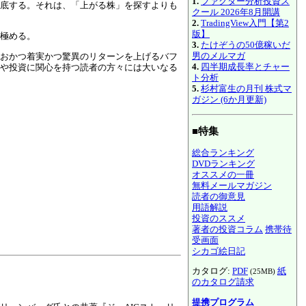
1.
ファクター分析投資ス
底する。それは、「上がる株」を探すよりも
クール 2026年8月開講
2.
TradingView入門【第2
版】
極める。
3.
たけぞうの50億稼いだ
男のメルマガ
おかつ着実かつ驚異のリターンを上げるバフ
4.
四半期成長率とチャー
や投資に関心を持つ読者の方々には大いなる
ト分析
5.
杉村富生の月刊 株式マ
ガジン (6か月更新)
■特集
総合ランキング
DVDランキング
オススメの一冊
無料メールマガジン
読者の御意見
用語解説
投資のススメ
著者の投資コラム
携帯待
受画面
シカゴ絵日記
カタログ:
PDF
紙
(25MB)
のカタログ請求
提携プログラム