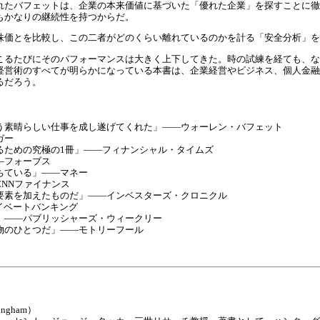
れたバフェットは、企業の本来価値に基づいた「優れた企業」を探すことに徹
もかなりの継続性を持つからだ。
株価とを比較し、この二者がどのくらい離れているのかを計る「安全分析」を
こるたびにそのパフォーマンスは大きく上下してきた。時の試練を経ても、な
経営術のすべてが明らかになっている本書は、企業経営やビジネス、個人金融
るだろう。
う素晴らしい仕事を成し遂げてくれた」――ウォーレン・バフェット
ガー
るための究極の1冊」――フィナンシャル・タイムズ
―フォーブス
ちている」――マネー
NNファイナンス
要素を加えたものだ」――インベスターズ・クロニクル
イベートバンキング
」――パブリッシャーズ・ウィークリー
物のひとつだ」――モトリーフール
ngham）