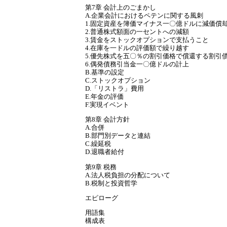
第7章 会計上のごまかし
A.企業会計におけるペテンに関する風刺
1.固定資産を簿価マイナス一〇億ドルに減価償
2.普通株式額面の一セントへの減額
3.賃金をストックオプションで支払うこと
4.在庫を一ドルの評価額で繰り越す
5.優先株式を五〇％の割引価格で償還する割引
6.偶発債務引当金一〇億ドルの計上
B.基準の設定
C.ストックオプション
D.「リストラ」費用
E.年金の評価
F.実現イベント
第8章 会計方針
A.合併
B.部門別データと連結
C.繰延税
D.退職者給付
第9章 税務
A.法人税負担の分配について
B.税制と投資哲学
エピローグ
用語集
構成表