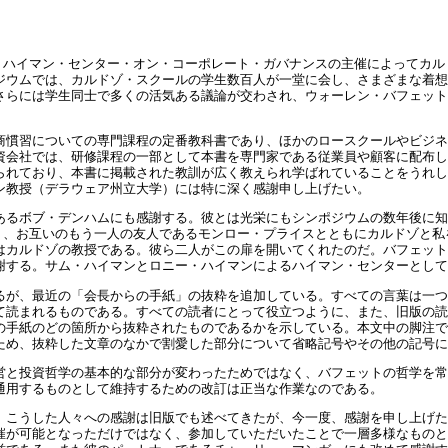
・ハイマン・センター・オン・コーポレート・ガバナンスの主催によってカル
ジウムでは、カルドゾ・スクールの学生数百人が一堂に会し、さまざまな着想
さらには学生同士で多くの活気ある議論が交わされ、ウォーレン・バフェット
商慣習についての専門課程の定番教科書であり、ほかのロースクールやビジネ
資会社では、研修課程の一部として本書を専門家である従業員や顧客に配布し
られており、本書に掲載された教訓が広く教えられ学ばれていることをうれし
ン教授（デラウェア州立大学）には特に深く感謝申し上げたい。
あるボブ・デンハムにも感謝する。彼とは光栄にもシンポジウムの数年後に知
り、お互いのもう一人の友人であるモンロー・プライスとともにカルドゾと私
はカルドゾの教授である。彼ら二人がこの扉を開いてくれたのだ。バフェット
謝する。サム・ハイマンとロニー・ハイマンによるハイマン・センターとして
るが、最近の「会長からの手紙」の抜粋を追加している。すべての言葉は一つ
て読まれるものである。すべての読者にとって役立つように、また、旧版の読
の手紙のどの箇所から抜粋されたものであるかを示している。本文中の脚注で
ため、抜粋した文章のなかで割愛した部分について省略記号やその他の記号に
営と投資哲学の基本的な部分が変わったためではなく、バフェットの哲学を常
通用するものとして維持するための改訂は正当な作業なのである。
。こうした人々への感謝は旧版でも述べてきたが、今一度、感謝を申し上げた
催が可能となっただけではなく、参加していただいたことで一層多様なものと