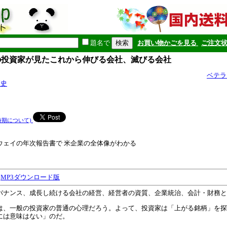
題名で
お買い物かごを見る
ご注文
一の投資家が見たこれから伸びる会社、滅びる会社
ベテラ
康史
時期について)
ウェイの年次報告書で 米企業の全体像がわかる
・
MP3ダウンロード版
バナンス、成長し続ける会社の経営、経営者の資質、企業統治、会計・財務と
は、一般の投資家の普通の心理だろう。よって、投資家は「上がる銘柄」を探
には意味はない」のだ。