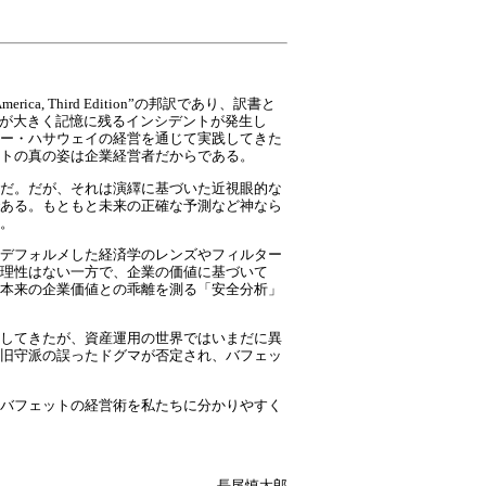
merica, Third Edition”の邦訳であり、訳書と
トが大きく記憶に残るインシデントが発生し
ー・ハサウェイの経営を通じて実践してきた
トの真の姿は企業経営者だからである。
だ。だが、それは演繹に基づいた近視眼的な
ある。もともと未来の正確な予測など神なら
。
デフォルメした経済学のレンズやフィルター
理性はない一方で、企業の価値に基づいて
本来の企業価値との乖離を測る「安全分析」
してきたが、資産運用の世界ではいまだに異
旧守派の誤ったドグマが否定され、バフェッ
バフェットの経営術を私たちに分かりやすく
長尾慎太郎