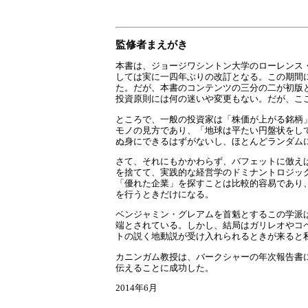
監修者まえがき
本書は、ジョージワシントン大学のローレンス・カニンガム教授の著した“
しては実に一四年ぶりの改訂となる。この期間
た。だが、本書のコンテンツの三分の二が初版
投資原則には何の迷いや変更もない。だが、こ
ところで、一般の投資家は「株価が上がる銘柄
モノの見方であり、「地球は平たい円盤状をし
ぬ身にできるはずがないし、ほとんどランダム
さて、それにもかかわらず、バフェットに倣え
を捨てて、実践的な経営学のドミナントロジッ
「優れた企業」を探すことは比較的容易であり
を行うときだけになる。
ベンジャミン・グレアムを首魁とするこの学派
端とされている。しかし、結局はガリレオやコ
トの説く地動説が受け入れられるときが来ると
カニンガム教授は、バークシャーの年次報告書
伝えることに成功した。
2014年6月