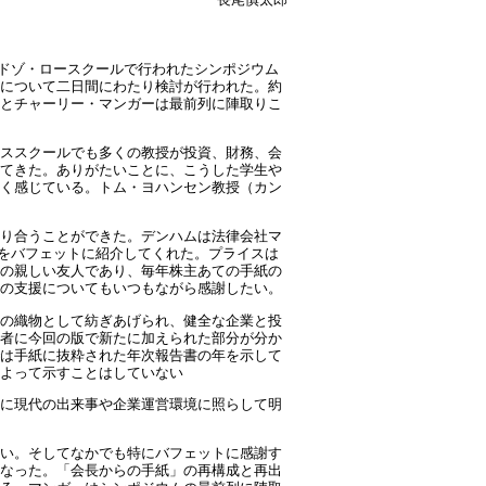
ドゾ・ロースクールで行われたシンポジウム
について二日間にわたり検討が行われた。約
とチャーリー・マンガーは最前列に陣取りこ
ススクールでも多くの教授が投資、財務、会
てきた。ありがたいことに、こうした学生や
く感じている。トム・ヨハンセン教授（カン
り合うことができた。デンハムは法律会社マ
をバフェットに紹介してくれた。プライスは
の親しい友人であり、毎年株主あての手紙の
の支援についてもいつもながら感謝したい。
の織物として紡ぎあげられ、健全な企業と投
者に今回の版で新たに加えられた部分が分か
は手紙に抜粋された年次報告書の年を示して
よって示すことはしていない
に現代の出来事や企業運営環境に照らして明
い。そしてなかでも特にバフェットに感謝す
なった。「会長からの手紙」の再構成と再出