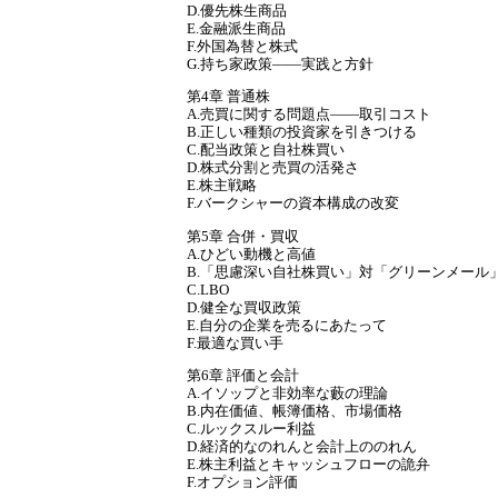
D.優先株生商品
E.金融派生商品
F.外国為替と株式
G.持ち家政策――実践と方針
第4章 普通株
A.売買に関する問題点――取引コスト
B.正しい種類の投資家を引きつける
C.配当政策と自社株買い
D.株式分割と売買の活発さ
E.株主戦略
F.バークシャーの資本構成の改変
第5章 合併・買収
A.ひどい動機と高値
B.「思慮深い自社株買い」対「グリーンメール
C.LBO
D.健全な買収政策
E.自分の企業を売るにあたって
F.最適な買い手
第6章 評価と会計
A.イソップと非効率な藪の理論
B.内在価値、帳簿価格、市場価格
C.ルックスルー利益
D.経済的なのれんと会計上ののれん
E.株主利益とキャッシュフローの詭弁
F.オプション評価