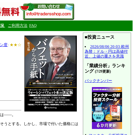
状況
ご利用方法
FAQ
■投資ニュース
ン度
:
★★☆
2026/08/06 20:03:欧州
為替：ドル・円は高値付
近、上値の重さを意識
「業績分析」ランキ
ング
(7/29更新)
バックナンバー
は――。
そうとする。しかし、市場で付いた価格には