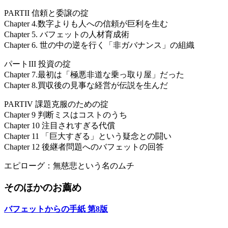
PARTII 信頼と委譲の掟
Chapter 4.数字よりも人への信頼が巨利を生む
Chapter 5. バフェットの人材育成術
Chapter 6. 世の中の逆を行く「非ガバナンス」の組織
パートIII 投資の掟
Chapter 7.最初は「極悪非道な乗っ取り屋」だった
Chapter 8.買収後の見事な経営が伝説を生んだ
PARTIV 課題克服のための掟
Chapter 9 判断ミスはコストのうち
Chapter 10 注目されすぎる代償
Chapter 11 「巨大すぎる」という疑念との闘い
Chapter 12 後継者問題へのバフェットの回答
エピローグ：無慈悲という名のムチ
そのほかのお薦め
バフェットからの手紙 第8版