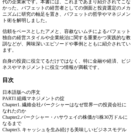
代の企業家です。本書には、これまであまり紹介されてこな
かった、バフェットの経営者としての側面と投資選定のメカ
ニズムに研究の軸足を置き、バフェットの哲学やマネジメン
ト術を解明しました。
信頼をベースとしたアメと、容赦ないムチによるバフェット
独自の経営スタイルや企業統治に関する重要かつ実践的な教
訓などが、興味深いエピソードや事例とともに紹介されてい
ます。
自身の投資に役立てるだけではなく、特に金融や経済、ビジ
ネスやマネジメントに役立つ情報が満載です。
目次
日本語版への序文
PARTI 組織マネジメントの掟
Chapter1. 繊維会社バークシャーはなぜ世界一の投資会社に
なれたのか
Chapter2.バークシャー・ハサウェイの株価が1株30万ドルに
なるまで
Chapter3. キャッシュを生み続ける美味しいビジネスモデル