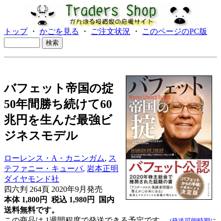
トップ
・
かごを見る
・
ご注文状況
・
このページのPC版
バフェット帝国の掟
50年間勝ち続けて60
兆円を生んだ最強ビ
ジネスモデル
ローレンス・A・カニンガム
,
ス
テファニー・キューバ
,
岩本正明
ダイヤモンド社
四六判 264頁 2020年9月発売
本体 1,800円 税込 1,980円
国内
送料無料です。
この商品は 1週間程度で発送できる予定です。
(発送可能時期に