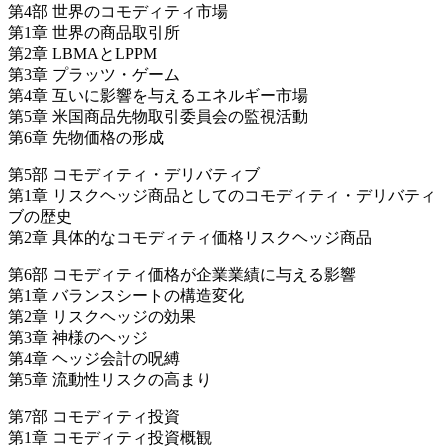
第4部 世界のコモディティ市場
第1章 世界の商品取引所
第2章 LBMAとLPPM
第3章 プラッツ・ゲーム
第4章 互いに影響を与えるエネルギー市場
第5章 米国商品先物取引委員会の監視活動
第6章 先物価格の形成
第5部 コモディティ・デリバティブ
第1章 リスクヘッジ商品としてのコモディティ・デリバティ
ブの歴史
第2章 具体的なコモディティ価格リスクヘッジ商品
第6部 コモディティ価格が企業業績に与える影響
第1章 バランスシートの構造変化
第2章 リスクヘッジの効果
第3章 神様のヘッジ
第4章 ヘッジ会計の呪縛
第5章 流動性リスクの高まり
第7部 コモディティ投資
第1章 コモディティ投資概観