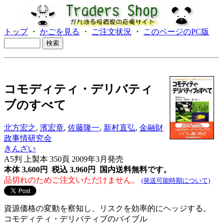
トップ
・
かごを見る
・
ご注文状況
・
このページのPC版
コモディティ・デリバティ
ブのすべて
北方宏之
,
濱宏章
,
佐藤隆一
,
新村直弘
,
金融財
政事情研究会
きんざい
A5判 上製本 350頁 2009年3月発売
本体 3,600円 税込 3,960円
国内送料無料です。
品切れのためご注文いただけません。
(発送可能時期について)
資源価格の変動を察知し、リスクを効率的にヘッジする。
コモディティ・デリバティブのバイブル