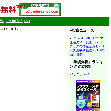
状況
ご利用方法
FAQ
をおかけします。
■投資ニュース
2026/08/08 09:21:NY
原油先物：反落、OPEC
プラスの増産合意とホル
ムズ海峡緊張緩和期待で
売り優勢
「業績分析」ランキ
ング
(7/29更新)
バックナンバー