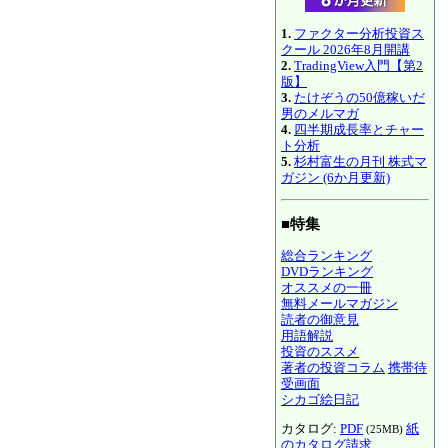
1.
ファクター分析投資ス
クール 2026年8月開講
2.
TradingView入門【第2
版】
3.
たけぞうの50億稼いだ
男のメルマガ
4.
四半期成長率とチャー
ト分析
5.
杉村富生の月刊 株式マ
ガジン (6か月更新)
■特集
総合ランキング
DVDランキング
オススメの一冊
無料メールマガジン
読者の御意見
用語解説
投資のススメ
著者の投資コラム
携帯待
受画面
シカゴ絵日記
カタログ:
PDF
紙
(25MB)
のカタログ請求