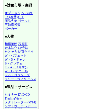
■対象市場・商品
オプション
225先物
FX (為替)
CFD
商品先物
ゴールド
不動産投資
ポーカー
■人物
相場師朗
石原順
岩本祐介
OP売坊
たけぞう
結喜たろう
W・バフェット
W・D・ギャン
B・グレアム
R・A・メリマン
W・J・オニール
ジム・ロジャーズ
ラリー・ウィリアムズ
■製品・サービス
セミナー
DVD
CD
TradingView
メタトレーダー (MT4)
ソフトウェア
レポート