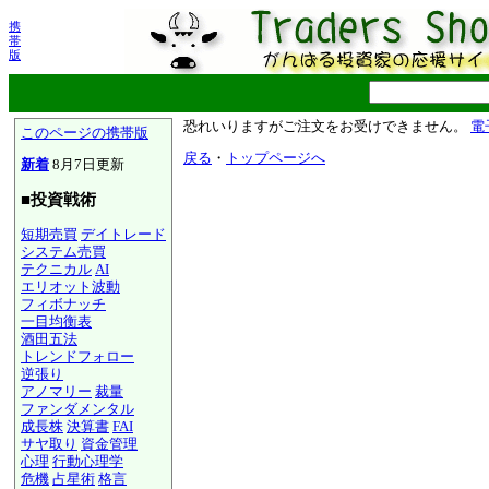
携
帯
版
恐れいりますがご注文をお受けできません。
電
このページの携帯版
戻る
・
トップページへ
新着
8月7日更新
■投資戦術
短期売買
デイトレード
システム売買
テクニカル
AI
エリオット波動
フィボナッチ
一目均衡表
酒田五法
トレンドフォロー
逆張り
アノマリー
裁量
ファンダメンタル
成長株
決算書
FAI
サヤ取り
資金管理
心理
行動心理学
危機
占星術
格言