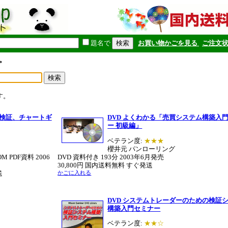
題名で
お買い物かごを見る
ご注文
。
す。
日検証、チャートギ
DVD よくわかる「売買システム構築入
ー 初級編」
ベテラン度:
★★★
櫻井元 パンローリング
M PDF資料 2006
DVD 資料付き 193分 2003年6月発売
30,800円 国内送料無料 すぐ発送
送
かごに入れる
DVD システムトレーダーのための検証
構築入門セミナー
ベテラン度:
★★☆