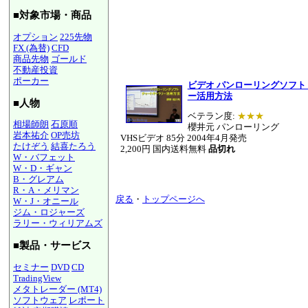
■対象市場・商品
オプション
225先物
FX (為替)
CFD
商品先物
ゴールド
不動産投資
ポーカー
ビデオ パンローリングソフト
ー活用方法
■人物
ベテラン度:
★★★
相場師朗
石原順
櫻井元 パンローリング
岩本祐介
OP売坊
VHSビデオ 85分 2004年4月発売
たけぞう
結喜たろう
2,200円 国内送料無料
品切れ
W・バフェット
W・D・ギャン
B・グレアム
R・A・メリマン
戻る
・
トップページへ
W・J・オニール
ジム・ロジャーズ
ラリー・ウィリアムズ
■製品・サービス
セミナー
DVD
CD
TradingView
メタトレーダー (MT4)
ソフトウェア
レポート