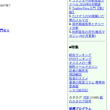
1.
ファクター分析投資ス
クール 2026年8月開講
007年7
2.
TradingView入門【第2
版】
3.
たけぞうの50億稼いだ
男のメルマガ
4.
四半期成長率とチャー
ト分析
入門セミ
5.
杉村富生の月刊 株式マ
ガジン (6か月更新)
■特集
総合ランキング
DVDランキング
オススメの一冊
無料メールマガジン
読者の御意見
用語解説
投資のススメ
著者の投資コラム
携帯待
受画面
シカゴ絵日記
カタログ:
PDF
紙
(25MB)
のカタログ請求
提携プログラム