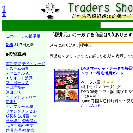
携
帯
版
「櫻井元」に一致する商品は5点あります
このページの携帯版
新着
8月7日更新
さらに絞り込む:
■投資戦術
商品名をクリックすると詳しい説明を表示しま
短期売買
デイトレード
システム売買
DVD マーケットデータを毎
テクニカル
AI
ャラリー徹底活用ガイド
エリオット波動
ベテラン度:
★★★
フィボナッチ
櫻井元 パンローリング
一目均衡表
DVD 58分 ソフト試用版CD-RO
酒田五法
年10月発売
トレンドフォロー
3,080円 国内送料無料 すぐ発
逆張り
かごに入れる
アノマリー
裁量
ファンダメンタル
成長株
決算書
FAI
サヤ取り
資金管理
心理
行動心理学
危機
占星術
格言