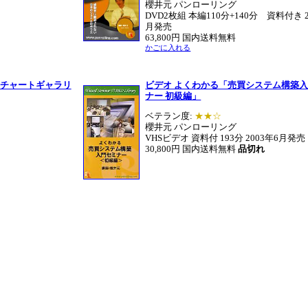
櫻井元 パンローリング
DVD2枚組 本編110分+140分 資料付き 2
月発売
63,800円 国内送料無料
かごに入れる
 チャートギャラリ
ビデオ よくわかる「売買システム構築
ナー 初級編」
ベテラン度:
★★☆
櫻井元 パンローリング
VHSビデオ 資料付 193分 2003年6月発売
30,800円 国内送料無料
品切れ