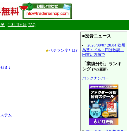
状況
ご利用方法
FAQ
■投資ニュース
2026/08/07 20:04:欧州
為替：ドル・円は軟調、
★
ベテラン度とは?
円買い方向で
「業績分析」ランキ
門セミナ
ング
(7/29更新)
バックナンバー
システム