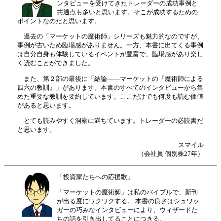
ンタビューを受けてきたトレーダーの成功事例と
共通点も多いと思います。そこが成功するための
ポイントなのだと思います。
過去の「マーケットの魔術師」シリーズも魅力的なのですが、
事例が古いため臨場感がありません。一方、本書に出てくる事例
は自分自身も体験しているイベントが豊富で、臨場感があり楽し
く読むことができました。
また、第２部の最後に「結論――マーケットの『魔術師による
四六の教訓』」があります。本書のすべてのインタビューから集
めた重要な教訓を要約しています。ここだけでも何度も読む価値
があると思います。
とても読みやすく洞察に満ちています。トレーダーの必読書だ
と思います。
スマイル
（会社員 個別株27年）
「投資家たちへの応援歌」
「マーケットの魔術師」は私のバイブルで、新刊
が出る度にワクワクする。 本書の良さはシュワッ
ガーの巧みなインタビューにより、ウィザードた
ちの話を引き出してることにつきる。