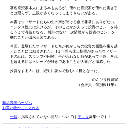
著名投資家本人による本もあるが、優れた投資家が優れた書き手
とは限らず、主観が多くなってしまうきらいがある。
本書はウィザードたちの生の声が聞ける点で非常にありがたい。
エンタメ性には欠けるが、そのことがかえって投資のヒントを得
るうえで有益となる。 雑味のない一次情報から投資のヒントを
掴むことが出来る筈である。
今回、登場したウィザードたちが何かしらの投資の困難を乗り越
えたことには励まされた。 1１年間も休止期間があったウィザー
ドの話は、スランプや困難、手が合わない時があって当然、それ
を超えるにはトレードが好きであることが大事だと痛感した。
投資をする人には、絶対に読んで欲しい1冊となった。
のんびり投資家
（会社員 個別株11年）
商品説明ページへ
お買い物かごに入れる
一覧
に掲載されていない商品については
モニタ
募集中です！