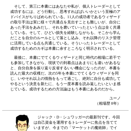
そして、第三に本書にはあなたや私が、個人トレーダーとして
成功するには、どう行動し、思考すればばいいかという至極のア
ドバイスがちりばめられている。11人の成功者であるウィザード
の取引手法は実に様々で共通点を見出すことも難しいが、自分に
あった手法をあみだし、それを磨いていったという点は全く共通
している。そして、ひどい損失を経験しながらも、そこから学ん
だことを自分のルールとして落とし込み、それ以降のリスク管理
に活用している点も共通している。そういったトレーダーとして
成功するためのカギは本書に余すところなく明示されている。
最後に、本書にでてくるウィザードと同じ時代の相場に若干で
も参加してきながら、現状での到着点はあまりにも違いがあるな
と、自分自身を振り返り反省するいい機会になったのが、本書を
読んだ最大の収穫だ。次の5年を本書にでてくるウィザードを同
じ、いやそれ以上の情熱をもって過ごし、絶対に自分も成功して
やるという決意を新たに、もう一度本書を読み返したいといま感
じている。成功するための方法論はもう本書にあるのだから。
ユーノ
（相場歴 8年）
ジャック・D・シュワッガーの最新刊です。今回
は自己資金を運用するトレーダーに焦点を当てて
いますが、今までの「マーケットの魔術師」でイ