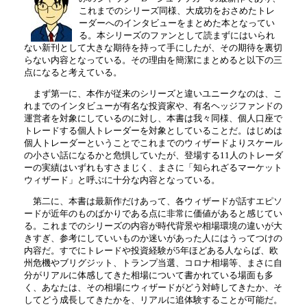
これまでのシリーズ同様、大成功をおさめたトレ
ーダーへのインタビューをまとめた本となってい
る。本シリーズのファンとして読まずにはいられ
ない新刊として大きな期待を持って手にしたが、その期待を裏切
らない内容となっている。その理由を簡潔にまとめると以下の三
点になると考えている。
まず第一に、本作が従来のシリーズと違いユニークなのは、こ
れまでのインタビューが有名な投資家や、有名ヘッジファンドの
運営者を対象にしているのに対し、本書は我々同様、個人口座で
トレードする個人トレーダーを対象としていることだ。はじめは
個人トレーダーということでこれまでのウィザードよりスケール
の小さい話になるかと危惧していたが、登場する11人のトレーダ
ーの実績はいずれもすさまじく、まさに「知られざるマーケット
ウィザード」と呼ぶに十分な内容となっている。
第二に、本書は最新作だけあって、各ウィザードが話すエピソ
ードが近年のものばかりである点に非常に価値があると感じてい
る。これまでのシリーズの内容が時代背景や相場環境の違いが大
きすぎ、参考にしていいものか迷いがあった人にはうってつけの
内容だ。すでにトレードや投資経験が5年ほどある人ならば、欧
州危機やブリグジット、トランプ当選、コロナ相場等、まさに自
分がリアルに体感してきた相場について書かれている場面も多
く、あなたは、その相場にウィザードがどう対峙してきたか、そ
してどう成長してきたかを、リアルに追体験することが可能だ。