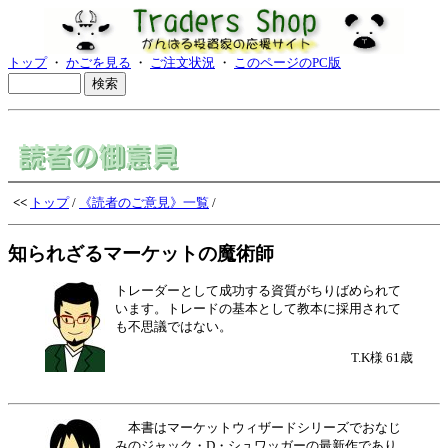
トップ
・
かごを見る
・
ご注文状況
・
このページのPC版
<<
トップ
/
《読者のご意見》一覧
/
知られざるマーケットの魔術師
トレーダーとして成功する資質がちりばめられて
います。トレードの基本として教本に採用されて
も不思議ではない。
T.K様 61歳
本書はマーケットウィザードシリーズでおなじ
みのジャック・D・シュワッガーの最新作であり、