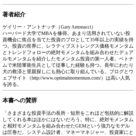
著者紹介
ゲイリー・アントナッチ（Gary Antonacci）
ハーバード大学でMBAを修得。あまり活用されていない投
資機会に焦点を当てた投資のプロとして35年以上の実績を持
つ。投資の世界に、レラティブストレングス価格モメンタム
とトレンドフォローの絶対モメンタムを組み合わせたデュア
ルモメンタムを紹介したモメンタム投資の第一人者。ベトナ
ムで米陸軍衛生兵として従事した経験も持つ。長年にわたり
犬の救済と里親探しにも熱心に取り組んでいる。ブログとウ
ェブサイト（http://www.optimalmomentum.com/）は高い人気
を誇る。
本書への賛辞
「さまざまな投資手法の長所・短所をこれほど包括的に解説
してくれる本はほかにはないだろう。特に、絶対モメンタム
と相対モメンタムを組み合わせたGEMという強力なモデル
は圧巻だ。システム設計者、マネーマネジャー、投資家にと