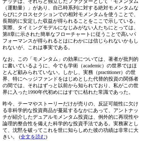
ナッチは、それらと独立したファクターとして「モメンタム
（運動量）」があり、自己時系列に対する絶対モメンタムな
らびにクロスセクションでの相対モメンタムを使うことで、
長期的に安定した収益が得られることをここで示している。
実際、タイミングモデルになじみがない人たちにとっては、
第8章に示された簡単なフローチャートに従うことで高いパ
フォーマンスが得られるとはにわかには信じられないかもし
れないが、これは事実である。
なお、この「モメンタム」の効果については、著者が批判的
に書いているように、今でも学術（academic）の世界ではほ
とんど顧みられていない。しかし、実務（practitioner）の世
界、特にヘッジファンドをはじめとした代替的投資の関係者
の間では、それはずっと以前から知られており、私がこの世
界に入った1990年代初めにはすでに枯れた常識であった。
昨今、テーマやストーリーだけが売りの、反証可能性に欠け
る非科学的な投資商品が蔓延するなかにあって、アントナッ
チが紹介したデュアルモメンタム投資は、例外的に再現性や
論理的整合性を備えた科学的な投資手法である。実務家とし
て、沈黙を破ってこれを世に知らしめた彼の功績は非常に大
きい。 (
全文を読む
)