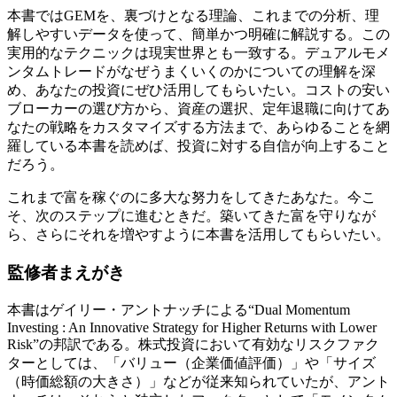
本書ではGEMを、裏づけとなる理論、これまでの分析、理
解しやすいデータを使って、簡単かつ明確に解説する。この
実用的なテクニックは現実世界とも一致する。デュアルモメ
ンタムトレードがなぜうまくいくのかについての理解を深
め、あなたの投資にぜひ活用してもらいたい。コストの安い
ブローカーの選び方から、資産の選択、定年退職に向けてあ
なたの戦略をカスタマイズする方法まで、あらゆることを網
羅している本書を読めば、投資に対する自信が向上すること
だろう。
これまで富を稼ぐのに多大な努力をしてきたあなた。今こ
そ、次のステップに進むときだ。築いてきた富を守りなが
ら、さらにそれを増やすように本書を活用してもらいたい。
監修者まえがき
本書はゲイリー・アントナッチによる“Dual Momentum
Investing : An Innovative Strategy for Higher Returns with Lower
Risk”の邦訳である。株式投資において有効なリスクファク
ターとしては、「バリュー（企業価値評価）」や「サイズ
（時価総額の大きさ）」などが従来知られていたが、アント