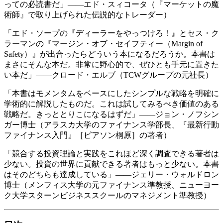
っての必読書だ」――エド・スィコータ（『マーケットの魔
術師』で取り上げられた伝説的なトレーダー）
「エド・ソープの『ディーラーをやっつけろ！』とセス・ク
ラーマンの『マージン・オブ・セイフティー（Margin of
Safety）』が出合ったらどういう本になるだろうか。本書は
まさにそんな本だ。非常に野心的で、ぜひとも手元に置きた
い本だ」――クロード・エルブ（TCWグループの元社長）
「本書はモメンタムをベースにしたシンプルな戦略を明確に
学術的に解説したものだ。これは試してみるべき価値のある
戦略だ。きっととりこになるはずだ」――ジョン・ノフシン
ガー博士（アラスカ大学のファイナンス学部長、『最新行動
ファイナンス入門』［ピアソン桐原］の著者）
「競合する投資理論と実践をこれほど深く調査できる著者は
少ない。投資の世界に貢献できる著者はもっと少ない。本書
はそのどちらも達成している」――ジェリー・ウォルドロン
博士（メンフィス大学の元ファイナンス準教授、ニューヨー
ク大学スターンビジネススクールのマネジメント準教授）