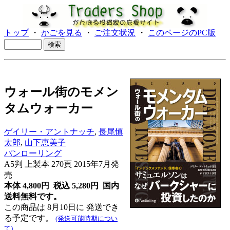
トップ
・
かごを見る
・
ご注文状況
・
このページのPC版
ウォール街のモメン
タムウォーカー
ゲイリー・アントナッチ
,
長尾慎
太郎
,
山下恵美子
パンローリング
A5判 上製本 270頁 2015年7月発
売
本体 4,800円 税込 5,280円
国内
送料無料です。
この商品は 8月10日に 発送でき
る予定です。
(発送可能時期につい
て)