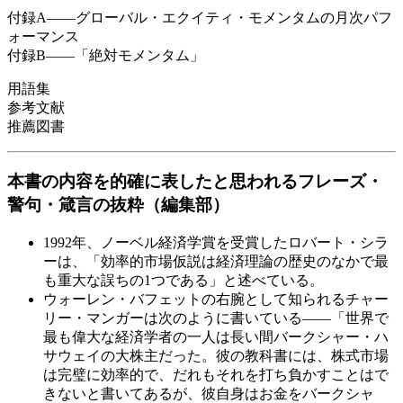
付録A――グローバル・エクイティ・モメンタムの月次パフ
ォーマンス
付録B――「絶対モメンタム」
用語集
参考文献
推薦図書
本書の内容を的確に表したと思われるフレーズ・
警句・箴言の抜粋（編集部）
1992年、ノーベル経済学賞を受賞したロバート・シラ
ーは、「効率的市場仮説は経済理論の歴史のなかで最
も重大な誤ちの1つである」と述べている。
ウォーレン・バフェットの右腕として知られるチャー
リー・マンガーは次のように書いている――「世界で
最も偉大な経済学者の一人は長い間バークシャー・ハ
サウェイの大株主だった。彼の教科書には、株式市場
は完璧に効率的で、だれもそれを打ち負かすことはで
きないと書いてあるが、彼自身はお金をバークシャ