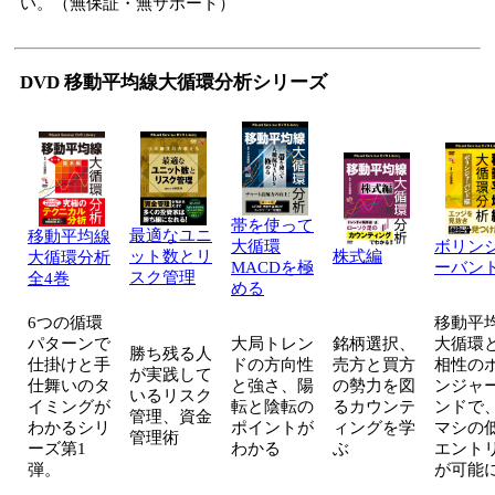
い。（無保証・無サポート）
DVD 移動平均線大循環分析シリーズ
帯を使って
最適なユニ
移動平均線
大循環
ボリン
ット数とリ
株式編
大循環分析
MACDを極
ーバン
スク管理
全4巻
める
6つの循環
移動平
パターンで
大局トレン
銘柄選択、
大循環
勝ち残る人
仕掛けと手
ドの方向性
売方と買方
相性の
が実践して
仕舞いのタ
と強さ、陽
の勢力を図
ンジャ
いるリスク
イミングが
転と陰転の
るカウンテ
ンドで
管理、資金
わかるシリ
ポイントが
ィングを学
マシの
管理術
ーズ第1
わかる
ぶ
エント
弾。
が可能