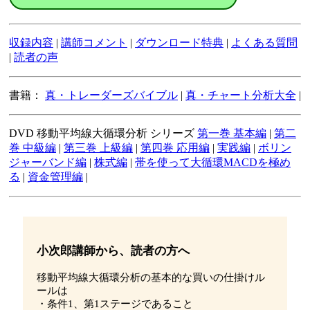
収録内容
|
講師コメント
|
ダウンロード特典
|
よくある質問
|
読者の声
書籍：
真・トレーダーズバイブル
|
真・チャート分析大全
|
DVD 移動平均線大循環分析 シリーズ
第一巻 基本編
|
第二
巻 中級編
|
第三巻 上級編
|
第四巻 応用編
|
実践編
|
ボリン
ジャーバンド編
|
株式編
|
帯を使って大循環MACDを極め
る
|
資金管理編
|
小次郎講師から、読者の方へ
移動平均線大循環分析の基本的な買いの仕掛けル
ールは
・条件1、第1ステージであること