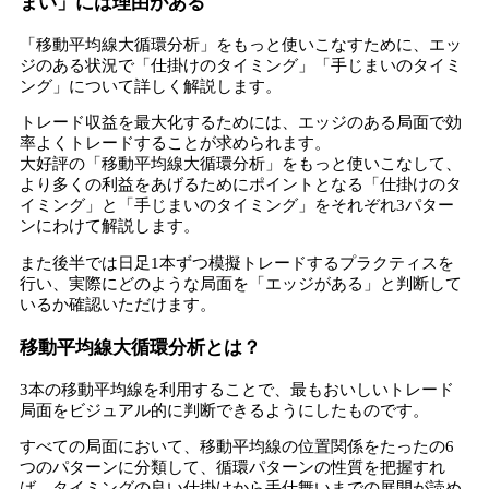
まい」には理由がある
「移動平均線大循環分析」をもっと使いこなすために、エッ
ジのある状況で「仕掛けのタイミング」「手じまいのタイミ
ング」について詳しく解説します。
トレード収益を最大化するためには、エッジのある局面で効
率よくトレードすることが求められます。
大好評の「移動平均線大循環分析」をもっと使いこなして、
より多くの利益をあげるためにポイントとなる「仕掛けのタ
イミング」と「手じまいのタイミング」をそれぞれ3パター
ンにわけて解説します。
また後半では日足1本ずつ模擬トレードするプラクティスを
行い、実際にどのような局面を「エッジがある」と判断して
いるか確認いただけます。
移動平均線大循環分析とは？
3本の移動平均線を利用することで、最もおいしいトレード
局面をビジュアル的に判断できるようにしたものです。
すべての局面において、移動平均線の位置関係をたったの6
つのパターンに分類して、循環パターンの性質を把握すれ
ば、タイミングの良い仕掛けから手仕舞いまでの展開が読め