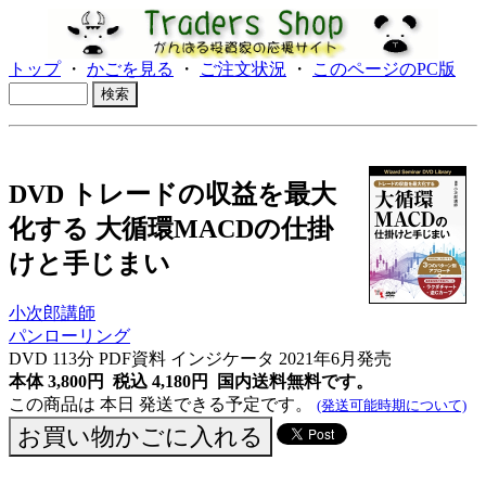
トップ
・
かごを見る
・
ご注文状況
・
このページのPC版
DVD トレードの収益を最大
化する 大循環MACDの仕掛
けと手じまい
小次郎講師
パンローリング
DVD 113分 PDF資料 インジケータ 2021年6月発売
本体 3,800円 税込 4,180円
国内送料無料です。
この商品は 本日 発送できる予定です。
(発送可能時期について)