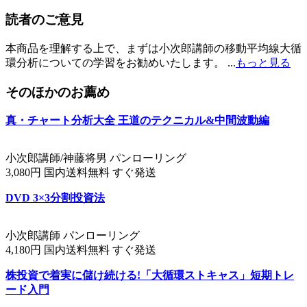
読者のご意見
本商品を理解する上で、まずは小次郎講師の移動平均線大循
環分析についての学習をお勧めいたします。 ...
もっと見る
そのほかのお薦め
真・チャート分析大全 王道のテクニカル&中間波動編
小次郎講師/神藤将男 パンローリング
3,080円 国内送料無料 すぐ発送
DVD 3×3分割投資法
小次郎講師 パンローリング
4,180円 国内送料無料 すぐ発送
株投資で着実に儲け続ける!「大循環ストキャス」短期トレ
ード入門