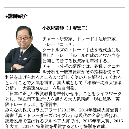
●講師紹介
小次郎講師（手塚宏二）
チャート研究家、トレード手法研究家、
トレードコーチ。
タートルズのトレード手法を現代流に改
良したトレードルール作成のノウハウを
公開して勝てる投資家を輩出する。
チャート分析の講座では、各種テクニカ
ル分析を一般投資家がその指標を使って
利益を上げられるところまで詳しく使い方を解説してくれる
ということで人気を博す。集大成として「移動平均線大循環
分析」「大循環MACD」を独自開発。
「日本に正しい投資教育を根付かせる」ことをライフワーク
とし、現在門下生2千人を超える大人気講師。現在私塾「実
践トレードラボ」を運営中。
みんなの株式コラムアワード2013年、2014年連続大賞受賞！
著書「真・トレーダーズバイブル」は現代の名著と呼ばれ、
読者投票で選ばれるブルベア大賞では、2015年準大賞、2016
年大賞、2017年特別賞を受賞するという快挙を達成。