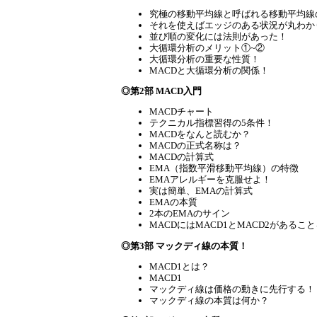
究極の移動平均線と呼ばれる移動平均線
それを使えばエッジのある状況が丸わか
並び順の変化には法則があった！
大循環分析のメリット①~②
大循環分析の重要な性質！
MACDと大循環分析の関係！
◎第2部 MACD入門
MACDチャート
テクニカル指標習得の5条件！
MACDをなんと読むか？
MACDの正式名称は？
MACDの計算式
EMA（指数平滑移動平均線）の特徴
EMAアレルギーを克服せよ！
実は簡単、EMAの計算式
EMAの本質
2本のEMAのサイン
MACDにはMACD1とMACD2があるこ
◎第3部 マックディ線の本質！
MACD1とは？
MACD1
マックディ線は価格の動きに先行する！
マックディ線の本質は何か？