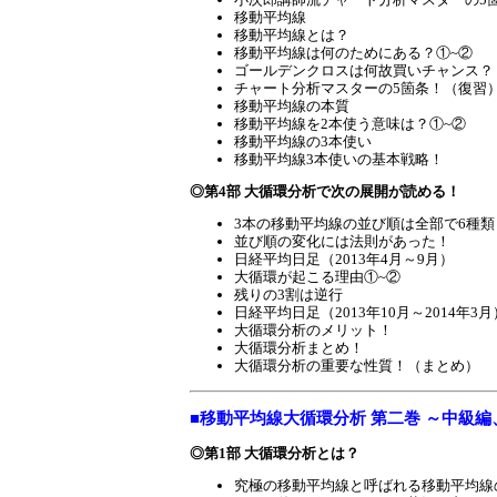
移動平均線
移動平均線とは？
移動平均線は何のためにある？①~②
ゴールデンクロスは何故買いチャンス？
チャート分析マスターの5箇条！（復習
移動平均線の本質
移動平均線を2本使う意味は？①~②
移動平均線の3本使い
移動平均線3本使いの基本戦略！
◎第4部 大循環分析で次の展開が読める！
3本の移動平均線の並び順は全部で6種類
並び順の変化には法則があった！
日経平均日足（2013年4月～9月）
大循環が起こる理由①~②
残りの3割は逆行
日経平均日足（2013年10月～2014年3月
大循環分析のメリット！
大循環分析まとめ！
大循環分析の重要な性質！（まとめ）
■移動平均線大循環分析 第二巻 ～中級
◎第1部 大循環分析とは？
究極の移動平均線と呼ばれる移動平均線