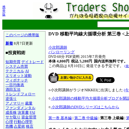
携
帯
版
DVD 移動平均線大循環分析 第三巻 <
このページの携帯版
新着
8月7日更新
小次郎講師
パンローリング
■投資戦術
DVD 68分 PDF資料 2015年7月発売
本体 4,800円 税込 5,280円
国内送料無料です。
短期売買
デイトレード
この商品は 8月10日に 発送できる予定です。
システム売買
(
テクニカル
AI
エリオット波動
フィボナッチ
一目均衡表
酒田五法
○小次郎講師がラジオNIKKEIに出演しました
(
トレンドフォロー
○
小次郎講師の移動平均大循環分析ブログを開
逆張り
アノマリー
裁量
○
小次郎講師のDVDシリーズはこちらから
ファンダメンタル
成長株
決算書
FAI
サヤ取り
資金管理
第一巻 基本編
|
第二巻 中級編
|
第三巻 上級編
|
心理
行動心理学
危機
占星術
格言