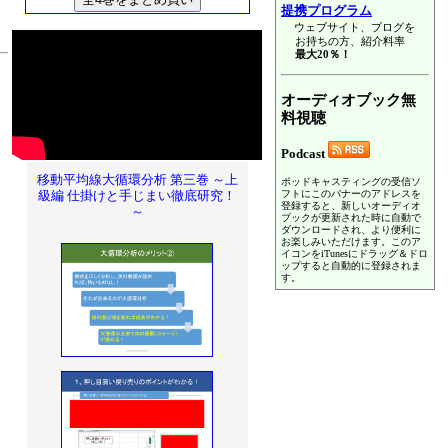
提携プログラム
ウェブサイト、ブログを
お持ちの方、紹介料率
最大20％！
オーディオブック無
料視聴
Podcast
移動平均線大循環分析 第三巻 ～上
ポッドキャスティングの受信ソ
級編 仕掛けと手じまい徹底研究！
フトにこのバナーのアドレスを
登録すると、新しいオーディオ
～
ブックが更新された時に自動で
ダウンロードされ、より便利に
お楽しみいただけます。このア
イコンをiTunesにドラッグ＆ドロ
ップすると自動的に登録されま
す。