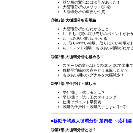
並び順の変化には法則があった！
大循環分析のメリット①~②
大循環分析の重要な性質！
◎第2部 大循環分析応用編
大循環分析からわかること
1、押し目買い戻り売りのポイントがわ
2、もみあい放れがわかる
3、取りやすい相場、取りにくい相場が
4、トレンド相場・もみあい相場がわか
◎第3部 大循環分析を極める！
ステージの変化は3つのGCとDCで出来
移動平均線の欠点をどう克服したか？
もみあい期のシグナルを大幅減少！
◎第4部 早仕掛け・試し玉
早仕掛け・試し玉とは？
早仕掛け・試し玉のタイミング
仕掛けポイント早見表
段階的仕掛け・段階的手じまい①~②
■移動平均線大循環分析 第四巻 ～応用編
◎第1部 大循環分析とは？