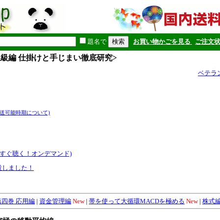
題名で
お買い物かごを見る
ご注文
上級編 仕掛けと手じまい徹底研究>
ベテラ
発送可能時期について)
今すぐ聴く！オンデマンド)
設しました！
第四巻 応用編
|
資金管理編
New
|
帯を使って大循環MACDを極める
New
|
株式