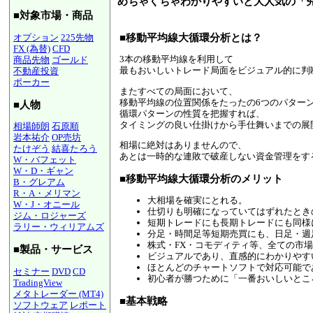
めちゃくちゃわかりやすいと大人気の「
■対象市場・商品
■移動平均線大循環分析とは？
オプション
225先物
FX (為替)
CFD
3本の移動平均線を利用して
商品先物
ゴールド
最もおいしいトレード局面をビジュアル的に判
不動産投資
ポーカー
またすべての局面において、
移動平均線の位置関係をたったの6つのパター
■人物
循環パターンの性質を把握すれば、
タイミングの良い仕掛けから手仕舞いまでの展
相場師朗
石原順
岩本祐介
OP売坊
相場に絶対はありませんので、
たけぞう
結喜たろう
あとは一時的な連敗で破産しない資金管理をす
W・バフェット
W・D・ギャン
■移動平均線大循環分析のメリット
B・グレアム
R・A・メリマン
大相場を確実にとれる。
W・J・オニール
仕切りも明確になっていてはずれたとき
ジム・ロジャーズ
短期トレードにも長期トレードにも同様
ラリー・ウィリアムズ
分足・時間足等短期売買にも、日足・週
株式・FX・コモディティ等、全ての市
■製品・サービス
ビジュアルであり、直感的にわかりやす
ほとんどのチャートソフトで対応可能で
セミナー
DVD
CD
初心者が勝つために「一番おいしいとこ
TradingView
メタトレーダー (MT4)
■基本戦略
ソフトウェア
レポート