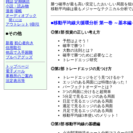
雑誌
定期購読
勝つ確率が最も高い安定したおいしい局面を狙
小説・読み物
移動平均線は最もメジャーなテクニカル分析で
漫画
場帳
オーディオブック
聞くには
■移動平均線大循環分析 第一巻 ～基本編
アウトレット
9割引
◎第1部 投資の正しい考え方
■その他
予想はよそう！
新着
初心者向き
確率で勝つ！
信用取引
大数の法則とは？
他店で入手困難
確率で勝つために必要なこと
ブルベアグッズ
トレードエッジ研究
トップページ
◎第2部 トレードエッジの見つけ方
電子メール
事務所のご案内
トレードエッジをどう見つけるか？
法定表示等
エッジのある局面には特徴があった！
a@panrolling.com
パーフェクトオーダーとは？
3つの局面に分けると超簡単
5分足で見るエッジのある局面
日足で見るエッジのある局面
週足で見るエッジのある局面
月足で見るエッジのある局面
移動平均線3本使いのメリット！
◎第3部 移動平均線の基礎編
小次郎講師流チャート分析マスターの5