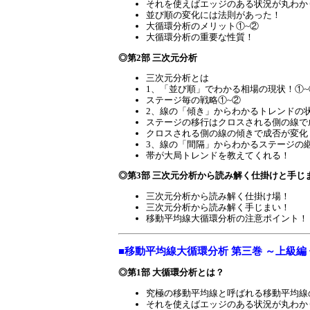
それを使えばエッジのある状況が丸わか
並び順の変化には法則があった！
大循環分析のメリット①~②
大循環分析の重要な性質！
◎第2部 三次元分析
三次元分析とは
1、「並び順」でわかる相場の現状！①~
ステージ毎の戦略①~②
2、線の「傾き」からわかるトレンドの
ステージの移行はクロスされる側の線で
クロスされる側の線の傾きで成否が変化
3、線の「間隔」からわかるステージの
帯が大局トレンドを教えてくれる！
◎第3部 三次元分析から読み解く仕掛けと手じ
三次元分析から読み解く仕掛け場！
三次元分析から読み解く手じまい！
移動平均線大循環分析の注意ポイント！
■移動平均線大循環分析 第三巻 ～上級
◎第1部 大循環分析とは？
究極の移動平均線と呼ばれる移動平均線
それを使えばエッジのある状況が丸わか