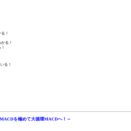
かる！
わかる！
る！
ている！
 MACDを極めて大循環MACDへ！～