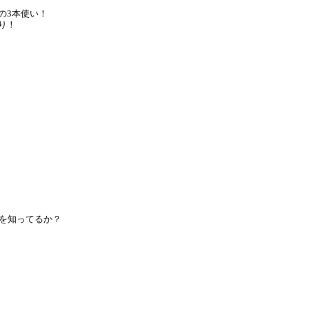
の3本使い！
り！
とを知ってるか？