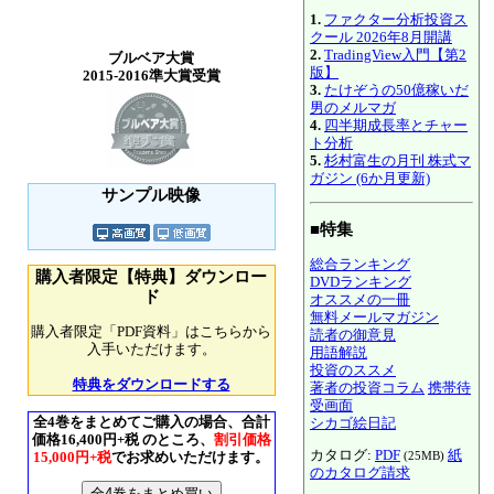
1.
ファクター分析投資ス
クール 2026年8月開講
2.
TradingView入門【第2
ブルベア大賞
版】
2015-2016準大賞受賞
3.
たけぞうの50億稼いだ
男のメルマガ
4.
四半期成長率とチャー
ト分析
5.
杉村富生の月刊 株式マ
ガジン (6か月更新)
サンプル映像
■特集
総合ランキング
購入者限定【特典】ダウンロー
DVDランキング
ド
オススメの一冊
無料メールマガジン
購入者限定「PDF資料」はこちらから
読者の御意見
入手いただけます。
用語解説
投資のススメ
特典をダウンロードする
著者の投資コラム
携帯待
受画面
全4巻をまとめてご購入の場合、合計
シカゴ絵日記
価格16,400円+税 のところ、
割引価格
カタログ:
PDF
紙
15,000円+税
でお求めいただけます。
(25MB)
のカタログ請求