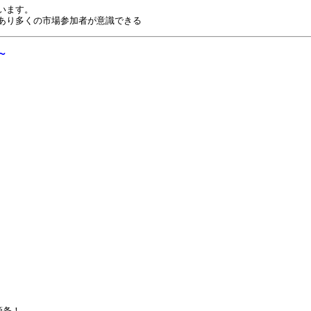
います。
あり多くの市場参加者が意識できる
～
箇条！