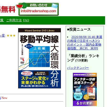
状況
ご利用方法
FAQ
■投資ニュース
ン度
:
★★★
2026/08/08 16:46:来週
の相場で注目すべき3つ
のポイント：国内企業物
価指数、米CPI、米PPI
「業績分析」ランキ
ング
(7/29更新)
バックナンバー
編
New