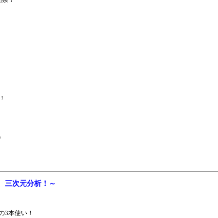
）
！
）
編、三次元分析！～
の3本使い！