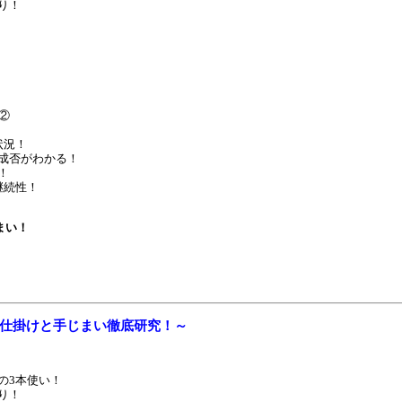
り！
②
状況！
成否がわかる！
！
継続性！
まい！
編 仕掛けと手じまい徹底研究！～
の3本使い！
り！