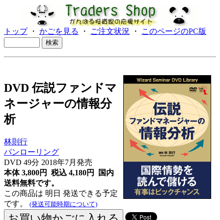
トップ
・
かごを見る
・
ご注文状況
・
このページのPC版
DVD 伝説ファンドマ
ネージャーの情報分
析
林則行
パンローリング
DVD 49分 2018年7月発売
本体 3,800円 税込 4,180円
国内
送料無料です。
この商品は 明日 発送できる予定
です。
(発送可能時期について)