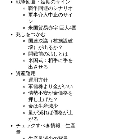
戦争回避・延期のサイン
戦争回避のシナリオ
軍事介入中止のサイ
ン
米国貿易赤字 巨大4国
兆しをつかむ
国連決議（核施設破
壊）が出るか？
開戦前の兆しとは
米国式：相手に手を
出させる
資産運用
運用方針
軍需株より金がいい
情勢不安が金価格を
押し上げた？
金は生産減少
量が減れば価格が上
がる
チェックすべき情報：生産
量
生産量減少の背景