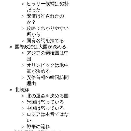
ヒラリー候補は劣勢
だった
安倍は許されたの
か？
攻略：わかりやすい
所から
固有名詞を捨てる
国際政治は大国が決める
アジアの覇権国は中
国
オリンピックは米中
露が決める
安倍首相の韓国訪問
理由
北朝鮮
北の運命を決める国
米国は怒っている
中国は怒っている
ロシアは本音ではな
い
戦争の流れ