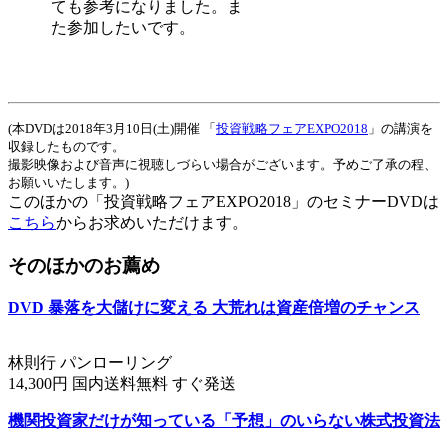
ても参考になりました。ま
た参加したいです。
(本DVDは2018年3月10日(土)開催 「
投資戦略フェアEXPO2018
」の講演を
収録したものです。
撮影映像および音声に視聴しづらい場合がございます。予めご了承の程、
お願いいたします。)
このほかの「投資戦略フェアEXPO2018」のセミナーDVDは
こちら
からお求めいただけます。
そのほかのお薦め
DVD 暴落を大儲けに変える 大荒れは資産倍増のチャンス
林則行 パンローリング
14,300円 国内送料無料 すぐ発送
機関投資家だけが知っている「予想」のいらない株式投資法