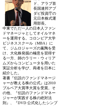
ド、アラブ首
長国連邦アブ
ダビ投資庁の
元日本株式運
用部長。
中東でただ一人の日本人ファン
ドマネージャとしてオイルマネ
ーを運用する。コロンビア大学
ビジネススクール（MBA）に
て、ジムロジャーズの薫陶を受
け、大化株発掘の極意を習得す
る一方、師のラリー・ウィリア
ムズからコンピュータを用いた
実証分析を学び、両者を日本に
紹介した。
著書『伝説のファンドマネージ
ャーが教える株の公式』は2010
ブルベア大賞準大賞を受賞。そ
の他、『伝説のファンドマネー
ジャーが実践する株の絶対法
則』、『DVD 公式化したシンプ