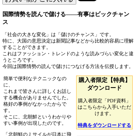
国際情勢を読んで儲ける――有事はビックチャン
ス
「社会の大きな変化」は「儲けのチャンス」です。
特に、大国の意思決定は新聞記事などから比較的容易に理解
することができます。
これはファッション・トレンドのような読みづらい変化と違
うところです。
今回は国際情勢の読んで儲けにつなげる方法を伝授します。
簡単で便利なテクニックなの
購入者限定【特典】
に、
ダウンロード
これまで皆さんに詳しくお話し
する機会がありませんでした。
購入者限定「PDF資料」
格好の事例がなかったからで
はこちらから入手いただ
す。
けます。
そこに、北朝鮮というわかりや
すい事例が出現したのです。
特典をダウンロードする
「北朝鮮のミサイルが日本に飛