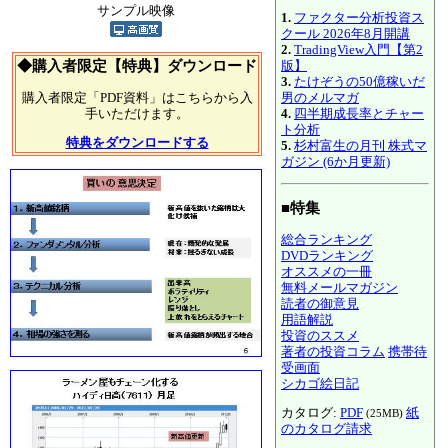
サンプル映像
1.
ファクター分析投資ス
クール 2026年8月開講
2.
TradingView入門【第2
版】
◆購入者限定【特典】ダウンロード
3.
たけぞうの50億稼いだ
男のメルマガ
購入者限定「PDF資料」はこちらから入
4.
四半期成長率とチャー
手いただけます。
ト分析
特典をダウンロードする
5.
杉村富生の月刊 株式マ
ガジン (6か月更新)
■特集
総合ランキング
DVDランキング
オススメの一冊
無料メールマガジン
読者の御意見
用語解説
投資のススメ
著者の投資コラム
携帯待
受画面
シカゴ絵日記
カタログ:
PDF
紙
(25MB)
のカタログ請求