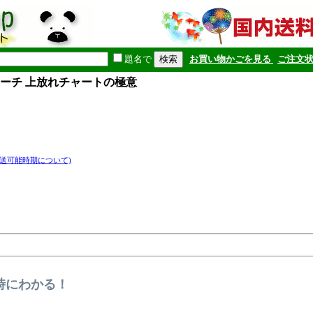
題名で
お買い物かごを見る
ご注文
ローチ 上放れチャートの極意
発送可能時期について)
時にわかる！