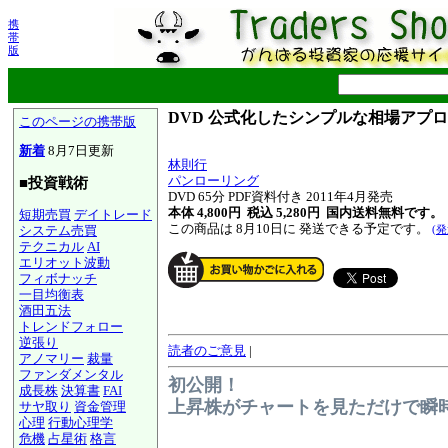
携
帯
版
DVD 公式化したシンプルな相場アプ
このページの携帯版
新着
8月7日更新
林則行
パンローリング
■投資戦術
DVD 65分 PDF資料付き 2011年4月発売
本体 4,800円 税込 5,280円
国内送料無料です。
短期売買
デイトレード
この商品は 8月10日に 発送できる予定です。
システム売買
(
テクニカル
AI
エリオット波動
フィボナッチ
一目均衡表
酒田五法
トレンドフォロー
逆張り
読者のご意見
|
アノマリー
裁量
ファンダメンタル
初公開！
成長株
決算書
FAI
上昇株がチャートを見ただけで瞬
サヤ取り
資金管理
心理
行動心理学
危機
占星術
格言