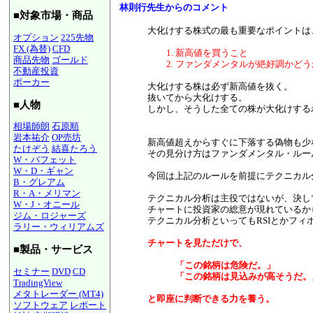
林則行先生からのコメント
■対象市場・商品
大化けする株式の最も重要なポイントは
オプション
225先物
FX (為替)
CFD
新高値を買うこと
商品先物
ゴールド
ファンダメンタルが絶好調かどう
不動産投資
ポーカー
大化けする株は必ず新高値を抜く。
抜いてから大化けする。
■人物
しかし、そうした全ての株が大化けする
相場師朗
石原順
岩本祐介
OP売坊
新高値超えからすぐに下落する偽物も少
たけぞう
結喜たろう
その見分け方はファンダメンタル・ルー
W・バフェット
W・D・ギャン
今回は上記のルールを前提にテクニカル
B・グレアム
R・A・メリマン
テクニカル分析は主役ではないが、決し
W・J・オニール
チャートに投資家の総意が現れているか
ジム・ロジャーズ
テクニカル分析といってもRS
Iとかフィ
ラリー・ウィリアムズ
チャートを見ただけで、
■製品・サービス
「この銘柄は危険だ。」
セミナー
DVD
CD
「この銘柄は見込みが高そうだ。
TradingView
メタトレーダー (MT4)
と即座に判断できる力を養う。
ソフトウェア
レポート