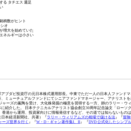
る タチエス 週足
い
銘柄数がヒント
レシオ
が増大を始めていた
エネルギーは小さい
邦アブダビ投資庁の元日本株式運用部長。中東でただ一人の日本人ファンドマ
行、ミューチュアルファンドにてシニアファンドマネージャー、アナリストを
ロジャーズの薫陶を受け、大化株発掘の極意を習得する一方、師のラリー・ウ
に紹介した。 日本テクニカルアナリスト協会創立30周年記念論文「ローソ
在、香港から運用、投資家向けに情報発信するなど、その道では知らないもの
（日本経済新聞社、共著）『
ラリー・ウィリアムズの相場で儲ける法
』『
冒険
ャーズ世界を行く
』『
W・D・ギャン著作集I、II
』 『
DVD 公式化したシンプ