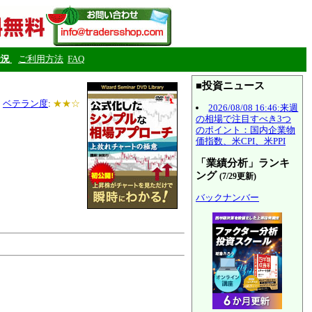
状況
ご利用方法
FAQ
■投資ニュース
ベテラン度
:
★★☆
2026/08/08 16:46:来週
の相場で注目すべき3つ
のポイント：国内企業物
価指数、米CPI、米PPI
「業績分析」ランキ
ング
(7/29更新)
バックナンバー