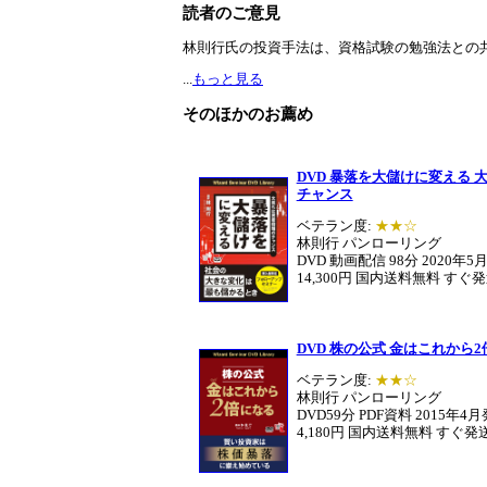
読者のご意見
林則行氏の投資手法は、資格試験の勉強法との
...
もっと見る
そのほかのお薦め
DVD 暴落を大儲けに変える 
チャンス
ベテラン度:
★★☆
林則行 パンローリング
DVD 動画配信 98分 2020年5
14,300円 国内送料無料 すぐ
DVD 株の公式 金はこれから
ベテラン度:
★★☆
林則行 パンローリング
DVD59分 PDF資料 2015年4
4,180円 国内送料無料 すぐ発