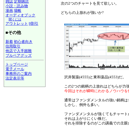
雑誌
定期購読
次の2つのチャートを見て欲しい。
小説・読み物
漫画
場帳
どちらの上放れが強いか?
オーディオブック
聞くには
アウトレット
9割引
■その他
新着
初心者向き
信用取引
他店で入手困難
ブルベアグッズ
トップページ
電子メール
事務所のご案内
沢井製薬(4555)と東和薬品(4553)だ。
法定表示等
a@panrolling.com
この2つの銘柄の上放れはどちらが力強
今回はそれが瞬時にわかるノウハウを
通常はファンダメンタルの強い銘柄は
しかし、例外も多い。
ファンダメンタルが強くてもチャート
それは上がりにくい株だ。
それを排除するのがこの講義での主眼