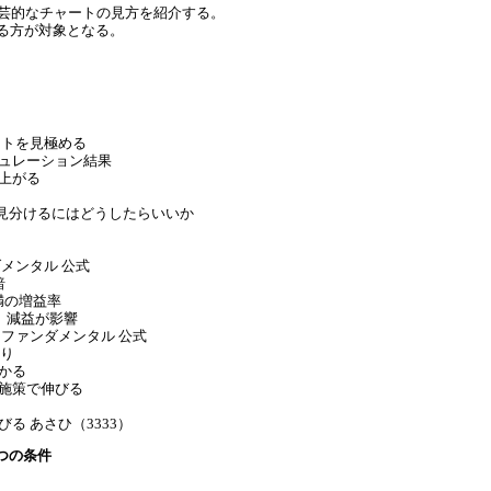
人芸的なチャートの見方を紹介する。
る方が対象となる。
ートを見極める
ュレーション結果
上がる
を見分けるにはどうしたらいいか
メンタル 公式
暗
未満の増益率
） 減益が影響
ファンダメンタル 公式
売り
かる
施策で伸びる
る あさひ（3333）
つの条件