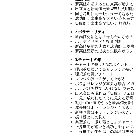
新高値を超えると出来高が増える 三
出来高と新高値更新 4555 沢井製
同じ時期に同一セクターで起きた
成功例：出来高が大きい 商船三井 （9
失敗例：出来高が低い 川崎汽船 （91
2.ボラティリティ
新高値更新とは「保ち合いからの
ボラティリティと投資判断
新高値更新の失敗と成功例 三菱
新高値更新の成功と失敗をボラテ
3.チャートの形
チャートの形：2つのポイント
理想的な買い：高安レンジが狭い
理想的な買いチャート
レンジの狭い方がよく上がる
ボラよりレンジが重要な場合 メガ
ボラだけを見てはいけない フォスタ
出来高にも現れる「失敗」 フェ
一見、成功したように見える新高
3度目の正直でやっと新高値更新に
成長株はボラ、レンジとも大きい
新興企業はボラ・レンジが大きい G
振り落としの見方
典型的な「振り落とし」チャート
上昇期間が短いと成功しやすい 
上昇期間が半分以上の場合は失敗