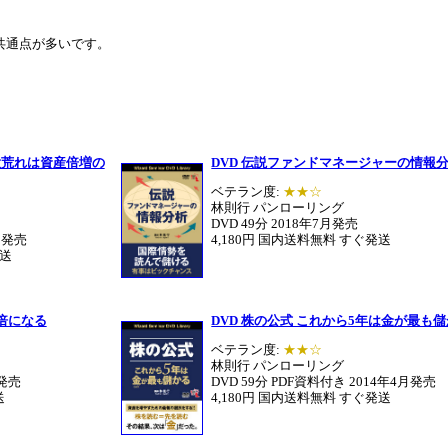
共通点が多いです。
大荒れは資産倍増の
DVD 伝説ファンドマネージャーの情報
ベテラン度:
★★☆
林則行 パンローリング
DVD 49分 2018年7月発売
月発売
4,180円 国内送料無料 すぐ発送
発送
2倍になる
DVD 株の公式 これから5年は金が最も
ベテラン度:
★★☆
林則行 パンローリング
月発売
DVD 59分 PDF資料付き 2014年4月発売
送
4,180円 国内送料無料 すぐ発送