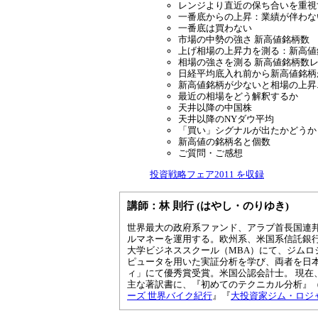
レンジより直近の保ち合いを重視す
一番底からの上昇：業績が伴わな
一番底は買わない
市場の中勢の強さ 新高値銘柄数
上げ相場の上昇力を測る：新高値
相場の強さを測る 新高値銘柄数
日経平均底入れ前から新高値銘柄
新高値銘柄が少ないと相場の上昇
最近の相場をどう解釈するか
天井以降の中国株
天井以降のNYダウ平均
「買い」シグナルが出たかどうか
新高値の銘柄名と個数
ご質問・ご感想
投資戦略フェア2011 を収録
講師：林 則行 (はやし・のりゆき)
世界最大の政府系ファンド、アラブ首長国連
ルマネーを運用する。欧州系、米国系信託銀
大学ビジネススクール（MBA）にて、ジム
ピュータを用いた実証分析を学び、両者を日本
ィ」にて優秀賞受賞。米国公認会計士。 現
主な著訳書に、『初めてのテクニカル分析』
ーズ 世界バイク紀行
』『
大投資家ジム・ロジ