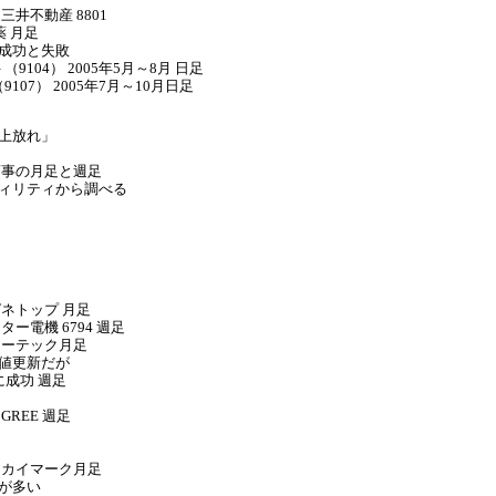
井不動産 8801
薬 月足
成功と失敗
104） 2005年5月～8月 日足
07） 2005年7月～10月日足
上放れ」
商事の月足と週足
ィリティから調べる
ネトップ 月足
ー電機 6794 週足
ローテック月足
値更新だが
成功 週足
REE 週足
スカイマーク月足
が多い