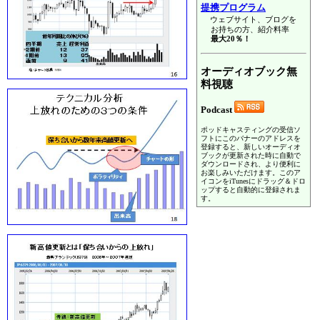
提携プログラム
ウェブサイト、ブログを
お持ちの方、紹介料率
最大20％！
オーディオブック無
料視聴
Podcast
ポッドキャスティングの受信ソ
フトにこのバナーのアドレスを
登録すると、新しいオーディオ
ブックが更新された時に自動で
ダウンロードされ、より便利に
お楽しみいただけます。このア
イコンをiTunesにドラッグ＆ドロ
ップすると自動的に登録されま
す。