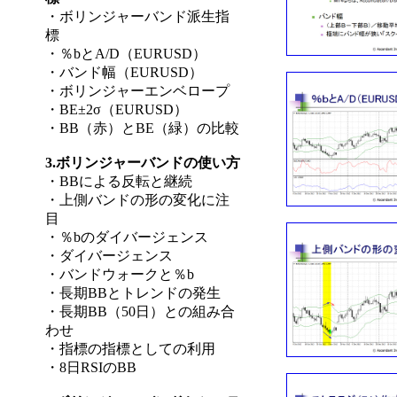
・ボリンジャーバンド派生指
標
・％bとA/D（EURUSD）
・バンド幅（EURUSD）
・ボリンジャーエンベロープ
・BE±2σ（EURUSD）
・BB（赤）とBE（緑）の比較
3.ボリンジャーバンドの使い方
・BBによる反転と継続
・上側バンドの形の変化に注
目
・％bのダイバージェンス
・ダイバージェンス
・バンドウォークと％b
・長期BBとトレンドの発生
・長期BB（50日）との組み合
わせ
・指標の指標としての利用
・8日RSIのBB