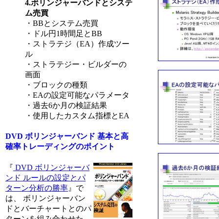
4.ボリンジャーバンドとシステ
ム売買
・BBとシステム売買
・ドル円1時間足とBB
・ストラテジ（EA）作成ツー
ル
・ストラテジー・ビルダーの
画面
・ブロックの種類
・EAの設定可能なパラメータ
・過去6か月の検証結果
・使用したカスタム指標とEA
DVD ボリンジャーバンド 基本と高
確率トレーディングのポイント
『
DVD ボリンジャーバ
ンド ルールの設定とパ
ターン分析の勝率
』で
は、 ボリンジャーバン
ドとバーチャートとのパ
ターンを組み合わせた