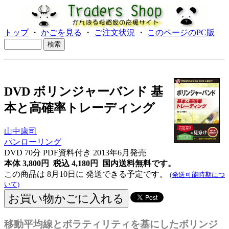
トップ
・
かごを見る
・
ご注文状況
・
このページのPC版
DVD ボリンジャーバンド 基
本と高確率トレーディング
山中康司
パンローリング
DVD 70分 PDF資料付き 2013年6月発売
本体 3,800円 税込 4,180円
国内送料無料です。
この商品は 8月10日に 発送できる予定です。
(発送可能時期につ
いて)
移動平均線とボラティリティを基にしたボリンジ