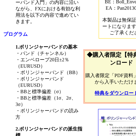
BE：Boll_Enve
ーバンド入門」の内容に沿い
EA：Pan20130
ながら、FXにおける有効な利
用法を以下の内容で進めてい
本製品は無保
きます。
ートになりま
ご了承くだ
プログラム
1.ボリンジャーバンドの基本
・バンド（チャンネル）
◆購入者限定【特
・エンベロープ20日±2％
ンロード
（EURUSD）
・ボリンジャーバンド（BB）
購入者限定「PDF資料
・ボリンジャーバンド
から入手いただけ
（EURUSD）
・BBと標準偏差（σ）
特典をダウンロー
・BBと標準偏差（1σ、2σ、
3σ）
・ボリンジャーバンドの読み
方
2.ボリンジャーバンドの派生指
標