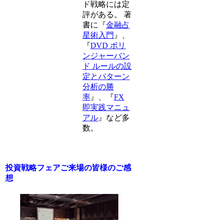
ド戦略には定
評がある。 著
書に『
金融占
星術入門
』、
『
DVD ボリ
ンジャーバン
ド ルールの設
定とパターン
分析の勝
率
』、『
FX
即実践マニュ
アル
』など多
数。
投資戦略フェアご来場の皆様のご感
想