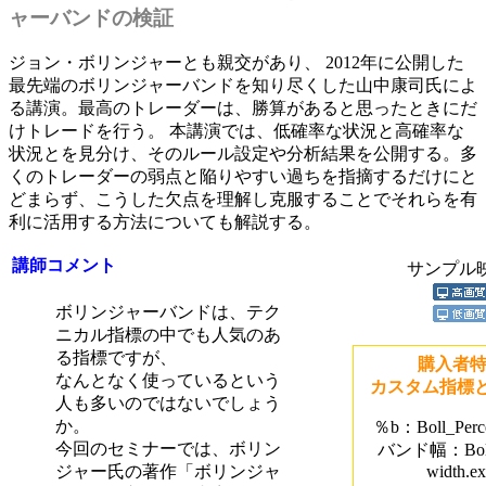
ャーバンドの検証
ジョン・ボリンジャーとも親交があり、 2012年に公開した
最先端のボリンジャーバンドを知り尽くした山中康司氏によ
る講演。最高のトレーダーは、勝算があると思ったときにだ
けトレードを行う。 本講演では、低確率な状況と高確率な
状況とを見分け、そのルール設定や分析結果を公開する。多
くのトレーダーの弱点と陥りやすい過ちを指摘するだけにと
どまらず、こうした欠点を理解し克服することでそれらを有
利に活用する方法についても解説する。
講師コメント
サンプル映
ボリンジャーバンドは、テク
ニカル指標の中でも人気のあ
る指標ですが、
購入者
なんとなく使っているという
カスタム指標と
人も多いのではないでしょう
か。
％b：Boll_Perce
今回のセミナーでは、ボリン
バンド幅：Boll
ジャー氏の著作「ボリンジャ
width.e