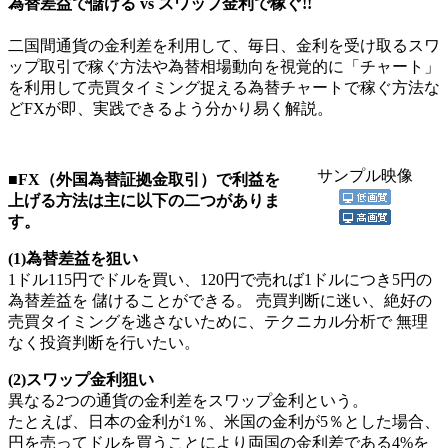
為替差益で儲ける vs スワップ金利で稼ぐ!!
二国間通貨の金利差を利用して、毎日、金利を受け取るスワ
ップ取引で稼ぐ方法や為替相場動向を視覚的に「チャート」
を利用して売買タイミング捉える為替チャートで稼ぐ方法な
どFXが即、実践できるよう分かり易く解説。
サンプル映像
■FX（外国為替証拠金取引）で利益を
上げる方法は主に以下の二つがありま
す。
(1)為替差益を狙い
1ドル115円でドルを買い、120円で売れば1ドルにつき5円の
為替差益を 儲けることができる。 売買判断に迷い、絶好の
売買タイミングを逃さないために、テクニカル分析で 無理
なく投資判断を行いたい。
(2)スワップ金利狙い
異なる2つの通貨の金利差をスワップ金利という。
たとえば、日本の金利が1％、米国の金利が5％とした場合、
円を売ってドルを買うことにより両国の金利差である4%を