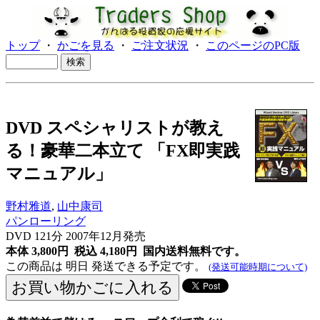
トップ
・
かごを見る
・
ご注文状況
・
このページのPC版
DVD スペシャリストが教え
る！豪華二本立て 「FX即実践
マニュアル」
野村雅道
,
山中康司
パンローリング
DVD 121分 2007年12月発売
本体 3,800円 税込 4,180円
国内送料無料です。
この商品は 明日 発送できる予定です。
(発送可能時期について)