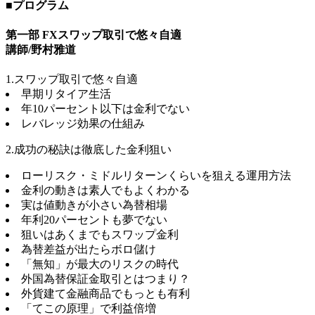
■プログラム
第一部 FXスワップ取引で悠々自適
講師/野村雅道
1.スワップ取引で悠々自適
早期リタイア生活
年10パーセント以下は金利でない
レバレッジ効果の仕組み
2.成功の秘訣は徹底した金利狙い
ローリスク・ミドルリターンくらいを狙える運用方法
金利の動きは素人でもよくわかる
実は値動きが小さい為替相場
年利20パーセントも夢でない
狙いはあくまでもスワップ金利
為替差益が出たらボロ儲け
「無知」が最大のリスクの時代
外国為替保証金取引とはつまり？
外貨建て金融商品でもっとも有利
「てこの原理」で利益倍増