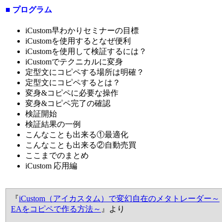
■ プログラム
iCustom早わかりセミナーの目標
iCustomを使用するとなぜ便利
iCustomを使用して検証するには？
iCustomでテクニカルに変身
定型文にコピペする場所は明確？
定型文にコピペするとは？
変身&コピペに必要な操作
変身&コピペ完了の確認
検証開始
検証結果の一例
こんなことも出来る①最適化
こんなことも出来る②自動売買
ここまでのまとめ
iCustom 応用編
『
iCustom（アイカスタム）で変幻自在のメタトレーダー～
EAをコピペで作る方法～
』より