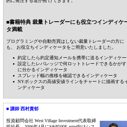
的に発注する道が拓 けてきます。
■書籍特典 裁量トレーダーにも役立つインディケ
タ満載
プログラミングや自動売買はしない裁量トレーダーの方に
も、 お役立ちインディケータをご用意いたしました。
約定したら約定通知メールを携帯に送るインディケー
設定したレバレッジで何ロットトレードできるかがす
に分かるインディケータ
スプレッド幅の推移を確認できるインディケータ
NYボックスの高値安値ラインをチャートに描画する
ンディケータ
■ 講師 西村貴郁
投資顧問会社 West Village Investment代表取締
役社長。2006年4月にS&P500E-mini向けシス