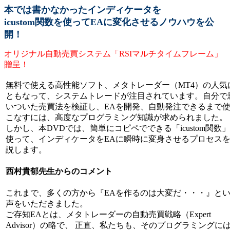
本では書かなかったインディケータを
icustom関数を使ってEAに変化させるノウハウを公
開！
オリジナル自動売買システム「RSIマルチタイムフレーム」
贈呈！
無料で使える高性能ソフト、メタトレーダー（MT4）の人気
ともなって、システムトレードが注目されています。自分で
いついた売買法を検証し、EAを開発、自動発注できるまで
こなすには、高度なプログラミング知識が求められました。
しかし、本DVDでは、簡単にコピペでできる「icustom関数
使って、インディケータをEAに瞬時に変身させるプロセス
説します。
西村貴郁先生からのコメント
これまで、多くの方から『EAを作るのは大変だ・・・』と
声をいただきました。
ご存知EAとは、メタトレーダーの自動売買戦略（Expert
Advisor）の略で、 正直、私たちも、そのプログラミングに