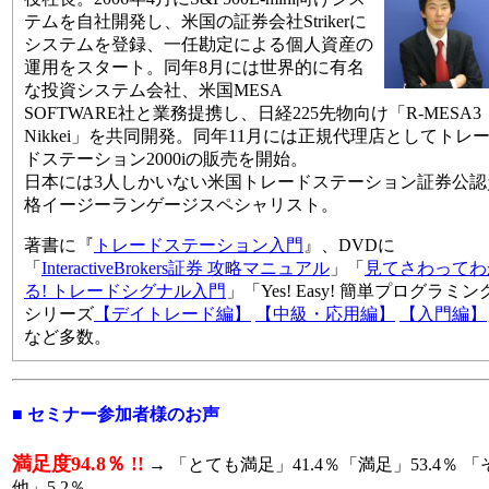
テムを自社開発し、米国の証券会社Strikerに
システムを登録、一任勘定による個人資産の
運用をスタート。同年8月には世界的に有名
な投資システム会社、米国MESA
SOFTWARE社と業務提携し、日経225先物向け「R-MESA3
Nikkei」を共同開発。同年11月には正規代理店としてトレ
ドステーション2000iの販売を開始。
日本には3人しかいない米国トレードステーション証券公認
格イージーランゲージスペシャリスト。
著書に『
トレードステーション入門
』、DVDに
「
InteractiveBrokers証券 攻略マニュアル
」「
見てさわってわ
る! トレードシグナル入門
」「Yes! Easy! 簡単プログラミン
シリーズ
【デイトレード編】
【中級・応用編】
【入門編】
など多数。
■ セミナー参加者様のお声
満足度94.8％ !!
→ 「とても満足」41.4％「満足」53.4％ 「
他」5.2％