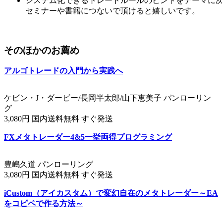
システム化できるトレードルールのヒントをテーマに
セミナーや書籍につないで頂けると嬉しいです。
そのほかのお薦め
アルゴトレードの入門から実践へ
ケビン・J・ダービー/長岡半太郎/山下恵美子 パンローリン
グ
3,080円 国内送料無料 すぐ発送
FXメタトレーダー4&5一挙両得プログラミング
豊嶋久道 パンローリング
3,080円 国内送料無料 すぐ発送
iCustom（アイカスタム）で変幻自在のメタトレーダー～EA
をコピペで作る方法～