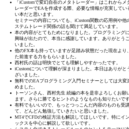
「iCustomで変幻自在のメタトレーダー」はこれからメ
レーダーでEAを作成する際、必要な情報が充実してい
い本だと思います。
セミナーの内容についても、iCustom関数の応用例や他
ステムトレード関係の話も聞けて満足しています。
本の内容がとてもためになりました。プログラミング
興味が出たので、本当に感謝しています。ありがとう
いました。
他のFX本も持っていますが足踏み状態だった現在より
た前進する力をもらいました。
西村氏の話は明快でとても理解しやすかったです。
iCustomについて理解が深まりました。本日はありがと
ざいました。
無料でのEAプログラミング入門セミナーとしては大変
めました。
トーソンさん、西村先生 続編の本を是非よろしくお願
ます。さらに勝てるヒントのようなものも知りたいで
有料でもいいので、もっとつっこんだ内容のものも受
て、どんどん勉強していきたいと思いました。
MT4でCFDの検証方法も解説してほしいです。特にイ
ックスを中心に解説して欲しいです。