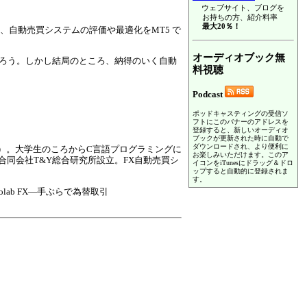
ウェブサイト、ブログを
お持ちの方、紹介料率
最大20％！
た、自動売買システムの評価や最適化をMT5 で
オーディオブック無
だろう。しかし結局のところ、納得のいく自動
料視聴
Podcast
ポッドキャスティングの受信ソ
フトにこのバナーのアドレスを
登録すると、新しいオーディオ
ブックが更新された時に自動で
ダウンロードされ、より便利に
工学）。大学生のころからC言語プログラミングに
お楽しみいただけます。このア
合同会社T&Y総合研究所設立。FX自動売買シ
イコンをiTunesにドラッグ＆ドロ
ップすると自動的に登録されま
す。
lab FX―手ぶらで為替取引