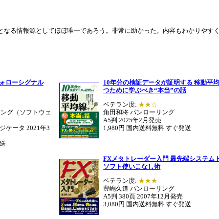
ろとなる情報源としてほぼ唯一であろう。非常に助かった。内容もわかりやす
フォローシグナル
10年分の検証データが証明する 移動平
つために学ぶべき“本当”の話
ベテラン度:
★★☆
リング（ソフトウェ
角田和将 パンローリング
A5判
2025年2月発売
ンジケータ 2021年3
1,980円 国内送料無料 すぐ発送
発送
FXメタトレーダー入門 最先端システム
ソフト使いこなし術
ベテラン度:
★★★
豊嶋久道 パンローリング
A5判 380頁 2007年12月発売
3,080円 国内送料無料 すぐ発送