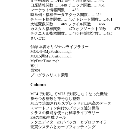
文字列関数……445 日付・時間関数……447
口座情報関数……449 チェック関数……451
マーケット情報関数……453
時系列・指標データアクセス関数……454
チャート操作関数……457 トレード関数……461
大域変数関数……465 ファイル関数……466
カスタム指標関数……470 オブジェクト関数……473
テクニカル指標関数……476 列挙型定数……485
さいごに
付録 本書オリジナルライブラリー
MQL4用MyPosition.mqh
MQL5用MyPosition.mqh
MyDateTime.mqh
索引
図索引
プログラムリスト索引
Column
MT4で対応してMT5で対応しなくなった機能
符号つき整数と符号なし整数
MT5で追加されたスプレッドと出来高のデータ
スマートフォン向けのプッシュ通知機能
クラスの機能を使った標準ライブラリー
EAの自動生成ツール
メタエディターのデバッガーとプロファイラー
売買システムとカーブフィッティング