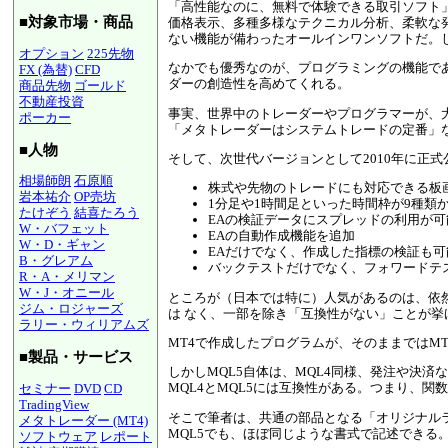
「高性能なのに、無料で体験できる取引ソフト」
■対象市場・商品
価格表示、多種多様なテクニカル分析、柔軟な
ない機能が備わったオールインワンソフトだ。
オプション
225先物
なかでも優秀なのが、プログラミングの機能である。MT
FX (為替)
CFD
ダーの創造性を高めてくれる。
商品先物
ゴールド
不動産投資
事実、世界中のトレーダーやプログラマーが、
ポーカー
「メタトレーダーはシステムトレードの定番」
■人物
そして、次世代バージョンとして2010年に正
相場師朗
石原順
株式や先物のトレードにも対応できる板
岩本祐介
OP売坊
1分足や1時間足といった時間枠が9種類か
たけぞう
結喜たろう
EAの検証データにスプレッドの利用が可
W・バフェット
EAの自動作成機能を追加
W・D・ギャン
EAだけでなく、作成した指標の検証も可
B・グレアム
バックテストだけでなく、フォワードテ
R・A・メリマン
W・J・オニール
ところが（日本では特に）人気があるのは、依然
ジム・ロジャーズ
は なく、一部を除き「互換性がない」ことが挙
ラリー・ウィリアムズ
MT4で作成したプログラムが、そのままではM
■製品・サービス
しかしMQL5自体は、MQL4同様、発注や決
MQL4とMQL5には互換性がある。つまり、
セミナー
DVD
CD
TradingView
そこで筆者は、共通の部品となる「オリジナルラ
メタトレーダー (MT4)
MQL5でも、ほぼ同じような書式で記述できる
ソフトウェア
レポート