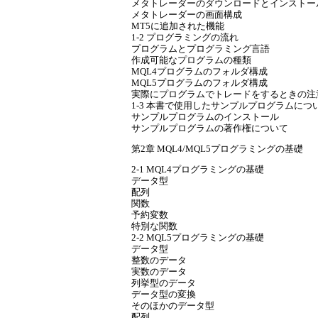
メタトレーダーのダウンロードとインストー
メタトレーダーの画面構成
MT5に追加された機能
1-2 プログラミングの流れ
プログラムとプログラミング言語
作成可能なプログラムの種類
MQL4プログラムのフォルダ構成
MQL5プログラムのフォルダ構成
実際にプログラムでトレードをするときの注
1-3 本書で使用したサンプルプログラムにつ
サンプルプログラムのインストール
サンプルプログラムの著作権について
第2章 MQL4/MQL5プログラミングの基礎
2-1 MQL4プログラミングの基礎
データ型
配列
関数
予約変数
特別な関数
2-2 MQL5プログラミングの基礎
データ型
整数のデータ
実数のデータ
列挙型のデータ
データ型の変換
そのほかのデータ型
配列