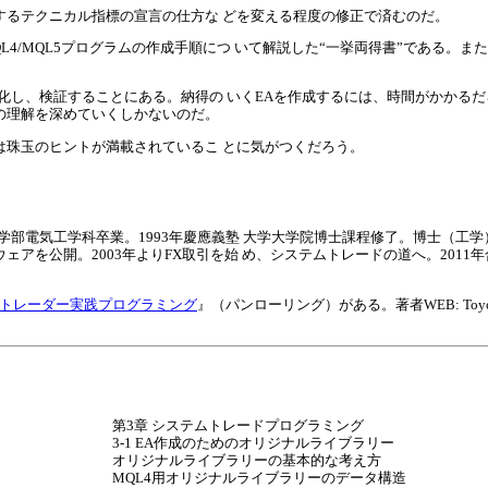
するテクニカル指標の宣言の仕方な どを変える程度の修正で済むのだ。
4/MQL5プログラムの作成手順につ いて解説した“一挙両得書”である。ま
化し、検証することにある。納得の いくEAを作成するには、時間がかかる
の理解を深めていくしかないのだ。
は珠玉のヒントが満載されているこ とに気がつくだろう。
理工学部電気工学科卒業。1993年慶應義塾 大学大学院博士課程修了。博士（
アを公開。2003年よりFX取引を始 め、システムトレードの道へ。2011年
タトレーダー実践プログラミング
』（パンローリング）がある。著者WEB: Toyo
第3章 システムトレードプログラミング
3-1 EA作成のためのオリジナルライブラリー
オリジナルライブラリーの基本的な考え方
MQL4用オリジナルライブラリーのデータ構造