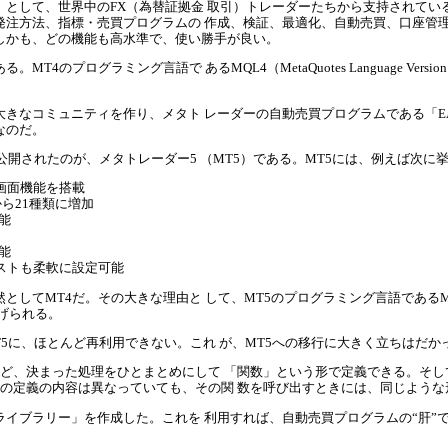
として、世界中のFX（為替証拠金 取引）トレーダーたちから支持されている
発注方法、指標・売買プログラムの 作成、検証、最適化、自動売買、口座管
しかも、どの機能も高水準で、使い勝手が良い。
4のプログラミング言語で あるMQL4（MetaQuotes Language Vers
大きなコミュニティを作り、メタト レーダーの自動売買プログラムである「E
なのだ。
式公開されたのが、メタトレーダー5 （MT5）である。MT5には、例えば次
画面機能を搭載
ら21種類に増加
能
能
ストも柔軟に設定可能
としてMT4だ。その大きな理由と して、MT5のプログラミング言語であるM
げられる。
T5に、ほとんど再利用できない。これ が、MT5への移行に大きく立ちはだか
済など、決まった処理をひとまとめにして 「関数」という形で定義できる。そ
関数の定義の内容は異なっていても、その関 数を呼び出すときには、同じよう
イブラリー」を作成した。これを 利用すれば、自動売買プログラムの“肝”で
。