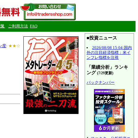
状況
ご利用方法
FAQ
■投資ニュース
ン度
:
★★☆
2026/08/08 15:04:国内
外の注目経済指標：米イ
ンフレ指標を注視
「業績分析」ランキ
ング
(7/29更新)
バックナンバー