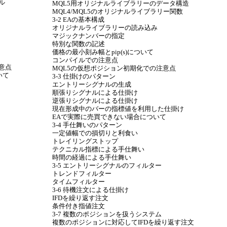
ル
MQL5用オリジナルライブラリーのデータ構造
MQL4/MQL5のオリジナルライブラリー関数
3-2 EAの基本構成
オリジナルライブラリーの読み込み
マジックナンバーの指定
特別な関数の記述
価格の最小刻み幅とpip(s)について
コンパイルでの注意点
意点
MQL5の仮想ポジション初期化での注意点
いて
3-3 仕掛けのパターン
エントリーシグナルの生成
順張りシグナルによる仕掛け
逆張りシグナルによる仕掛け
現在形成中のバーの指標値を利用した仕掛け
EAで実際に売買できない場合について
3-4 手仕舞いのパターン
一定値幅での損切りと利食い
トレイリングストップ
テクニカル指標による手仕舞い
時間の経過による手仕舞い
3-5 エントリーシグナルのフィルター
トレンドフィルター
タイムフィルター
3-6 待機注文による仕掛け
IFDを繰り返す注文
条件付き指値注文
3-7 複数のポジションを扱うシステム
複数のポジションに対応してIFDを繰り返す注文