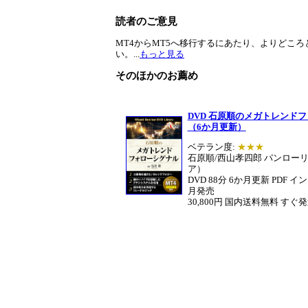
読者のご意見
MT4からMT5へ移行するにあたり、よりどこ
い。...
もっと見る
そのほかのお薦め
DVD 石原順のメガトレンド
（6か月更新）
ベテラン度:
★★★
石原順/西山孝四郎 パンロー
ア）
DVD 88分 6か月更新 PDF イ
月発売
30,800円 国内送料無料 すぐ