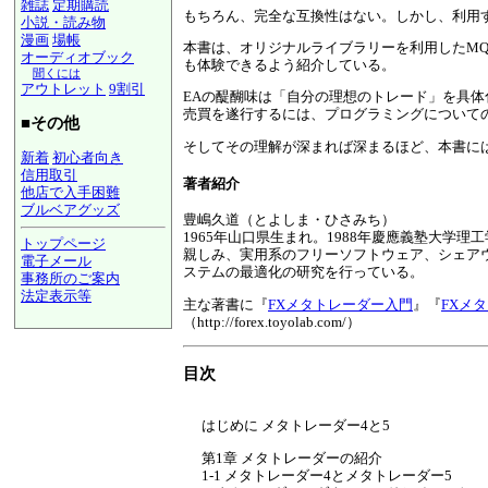
雑誌
定期購読
もちろん、完全な互換性はない。しかし、利用
小説・読み物
漫画
場帳
本書は、オリジナルライブラリーを利用したMQL
オーディオブック
も体験できるよう紹介している。
聞くには
アウトレット
9割引
EAの醍醐味は「自分の理想のトレード」を具体
売買を遂行するには、プログラミングについて
■その他
そしてその理解が深まれば深まるほど、本書に
新着
初心者向き
信用取引
著者紹介
他店で入手困難
ブルベアグッズ
豊嶋久道（とよしま・ひさみち）
1965年山口県生まれ。1988年慶應義塾大学
トップページ
親しみ、実用系のフリーソフトウェア、シェアウェ
電子メール
ステムの最適化の研究を行っている。
事務所のご案内
法定表示等
主な著書に『
FXメタトレーダー入門
』『
FXメ
a@panrolling.com
（http://forex.toyolab.com/）
目次
はじめに メタトレーダー4と5
第1章 メタトレーダーの紹介
1-1 メタトレーダー4とメタトレーダー5