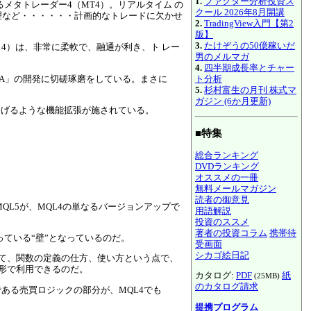
1.
ファクター分析投資ス
メタトレーダー4（MT4）。リアルタイム の
クール 2026年8月開講
理など・・・・・・計画的なトレードに欠かせ
2.
TradingView入門【第2
版】
3.
たけぞうの50億稼いだ
ion 4）は、非常に柔軟で、融通が利き、ト レー
男のメルマガ
4.
四半期成長率とチャー
ト分析
A」の開発に切磋琢磨をしている。まさに
5.
杉村富生の月刊 株式マ
ガジン (6か月更新)
に挙げるような機能拡張が施されている。
■特集
総合ランキング
DVDランキング
オススメの一冊
無料メールマガジン
読者の御意見
QL5が、MQL4の単なるバージョンアップで
用語解説
投資のススメ
著者の投資コラム
携帯待
っている“壁”となっているのだ。
受画面
シカゴ絵日記
して、関数の定義の仕方、使い方という点で、
な形で利用できるのだ。
カタログ:
PDF
紙
(25MB)
のカタログ請求
ある売買ロジックの部分が、MQL4でも
提携プログラム