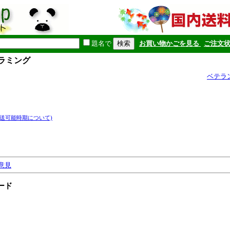
題名で
お買い物かごを見る
ご注文
グラミング
ベテラ
発送可能時期について)
意見
ード