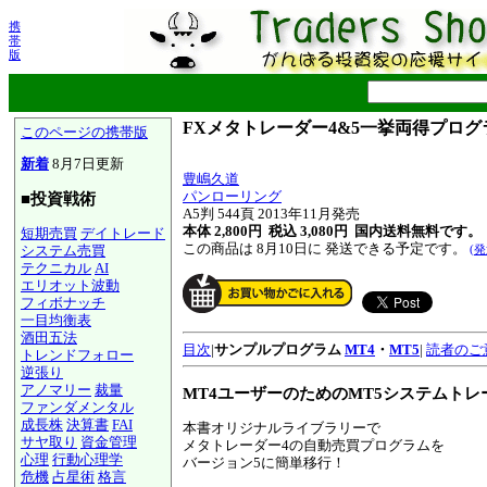
携
帯
版
FXメタトレーダー4&5一挙両得プロ
このページの携帯版
新着
8月7日更新
豊嶋久道
パンローリング
■投資戦術
A5判 544頁 2013年11月発売
本体 2,800円 税込 3,080円
国内送料無料です。
短期売買
デイトレード
この商品は 8月10日に 発送できる予定です。
システム売買
(
テクニカル
AI
エリオット波動
フィボナッチ
一目均衡表
酒田五法
目次
|
サンプルプログラム
MT4
・
MT5
|
読者のご
トレンドフォロー
逆張り
アノマリー
裁量
MT4ユーザーのためのMT5システムトレ
ファンダメンタル
成長株
決算書
FAI
本書オリジナルライブラリーで
サヤ取り
資金管理
メタトレーダー4の自動売買プログラムを
心理
行動心理学
バージョン5に簡単移行！
危機
占星術
格言