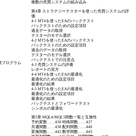
複数の売買システムの組み込み
第4章 ストラテジーテスターを使った売買システムの評
価
4-1 MT4を使ったEAのバックテスト
バックテストのための設定項目
過去データの取得
テスターのモデル選択
4-2 MT5を使ったEAのバックテスト
バックテストのための設定項目
過去のデータの取得
テスターのモデル選択
バックテストでの注意点
標プログラム
4-3 売買システムの評価
レポートの見方
4-4 MT4を使ったEAの最適化
最適化のための設定項目
最適化の結果
4-5 MT5を使ったEAの最適化
最適化のための設定項目
最適化の結果
バックテストとフォワードテスト
シンボルの最適化
第5章 MQL4/MQL5関数一覧と互換性
予約変数……436 特殊関数……437
共通関数……438 配列関数……440
変換関数……442 数学関数……443