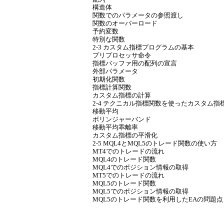
構造体
関数でのパラメータの参照渡し
関数のオーバーロード
予約変数
特別な関数
2-3 カスタム指標プログラムの基本
プリプロセッサ命令
指標バッファ用の配列の宣言
外部パラメータ
初期化関数
指標計算関数
カスタム指標の計算
2-4 テクニカル指標関数を使ったカスタム指
移動平均
ボリンジャーバンド
移動平均乖離率
カスタム指標の平滑化
2-5 MQL4とMQL5のトレード関数の使い方
MT4でのトレードの流れ
MQL4のトレード関数
MQL4でのポジション情報の取得
MT5でのトレードの流れ
MQL5のトレード関数
MQL5でのポジション情報の取得
MQL5のトレード関数を利用したEAの問題点