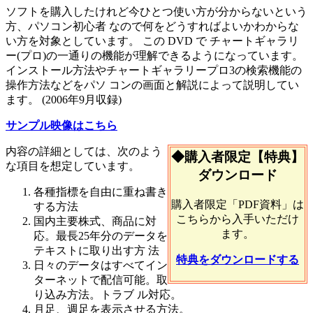
ソフトを購入したけれど今ひとつ使い方が分からないという
方、パソコン初心者 なので何をどうすればよいかわからな
い方を対象としています。 この DVD で チャートギャラリ
ー(プロ)の一通りの機能が理解できるようになっています。
インストール方法やチャートギャラリープロ3の検索機能の
操作方法などをパソ コンの画面と解説によって説明してい
ます。 (2006年9月収録)
サンプル映像はこちら
内容の詳細としては、次のよう
◆購入者限定【特典】
な項目を想定しています。
ダウンロード
各種指標を自由に重ね書き
購入者限定「PDF資料」は
する方法
こちらから入手いただけ
国内主要株式、商品に対
ます。
応。最長25年分のデータを
テキストに取り出す方 法
特典をダウンロードする
日々のデータはすべてイン
ターネットで配信可能。取
り込み方法。トラブ ル対応。
月足、週足を表示させる方法。