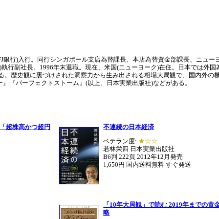
UFJ銀行)入行。同行シンガポール支店為替課長、本店為替資金部課長、ニュー
カ)執行副社長。1996年末退職。現在、米国(ニューヨーク)在住。日本では
める。歴史観に裏づけされた洞察力から生み出される相場大局観で、国内外の
』『パーフェクトストーム』(以上、日本実業出版社)などがある。
 「超株高かつ超円
不連続の日本経済
ベテラン度:
★☆☆
若林栄四 日本実業出版社
B6判 222頁 2012年12月発売
1,650円 国内送料無料 すぐ発送
「10年大局観」で読む 2019年までの黄
略