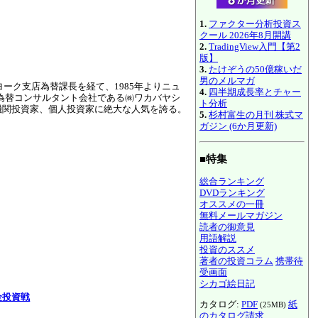
1.
ファクター分析投資ス
クール 2026年8月開講
2.
TradingView入門【第2
版】
3.
たけぞうの50億稼いだ
男のメルマガ
ヨーク支店為替課長を経て、1985年よりニュ
4.
四半期成長率とチャー
外国為替コンサルタント会社である㈱ワカバヤシ
ト分析
機関投資家、個人投資家に絶大な人気を誇る。
5.
杉村富生の月刊 株式マ
ガジン (6か月更新)
■特集
総合ランキング
DVDランキング
オススメの一冊
無料メールマガジン
読者の御意見
用語解説
投資のススメ
著者の投資コラム
携帯待
受画面
シカゴ絵日記
金投資戦
カタログ:
PDF
紙
(25MB)
のカタログ請求