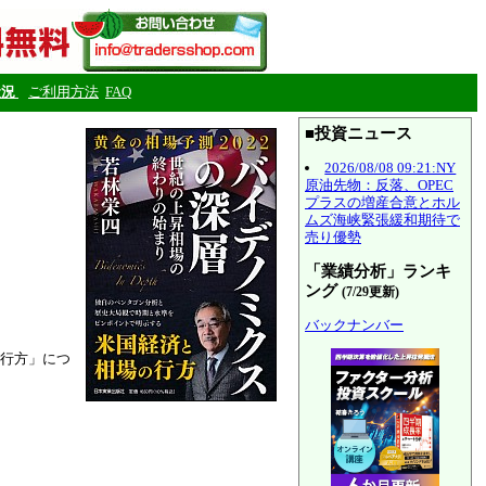
状況
ご利用方法
FAQ
■投資ニュース
2026/08/08 09:21:NY
原油先物：反落、OPEC
プラスの増産合意とホル
ムズ海峡緊張緩和期待で
売り優勢
「業績分析」ランキ
ング
(7/29更新)
バックナンバー
行方」につ