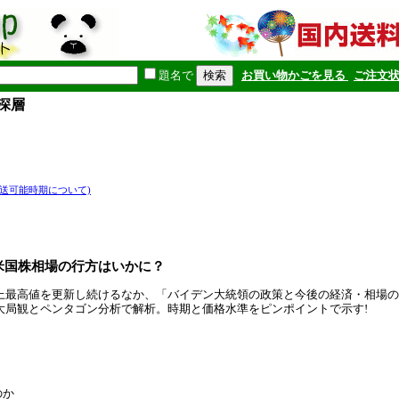
題名で
お買い物かごを見る
ご注文
深層
発送可能時期について)
米国株相場の行方はいかに？
上最高値を更新し続けるなか、「バイデン大統領の政策と今後の経済・相場の
大局観とペンタゴン分析で解析。時期と価格水準をピンポイントで示す!
のか