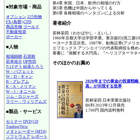
第4章 米国、日本、欧州の相場の行方
■対象市場・商品
第5章 危機は中国からやってくる
第6章 各種相場のペンタゴンによる分析
オプション
225先物
FX (為替)
CFD
著者紹介
商品先物
ゴールド
不動産投資
若林栄四（わかばやし・えいし）
ポーカー
1966年京都大学法学部卒業。東京銀行(現三菱
ーヨーク支店次長。1987年、勧角証券(アメリ
■人物
エフエックス アソシエイツの代表取締役を務
著書に『覚醒する大円高』『ヘリコプターマネー
相場師朗
石原順
岩本祐介
OP売坊
そのほかのお薦め
たけぞう
結喜たろう
W・バフェット
W・D・ギャン
2028年までの黄金の投資戦略
B・グレアム
高」が示現する世界
R・A・メリマン
W・J・オニール
ジム・ロジャーズ
若林栄四 日本実業出版社
ラリー・ウィリアムズ
B6判 2023年12月発売
1,760円 国内送料無料
■製品・サービス
セミナー
DVD
CD
TradingView
メタトレーダー (MT4)
ソフトウェア
レポート