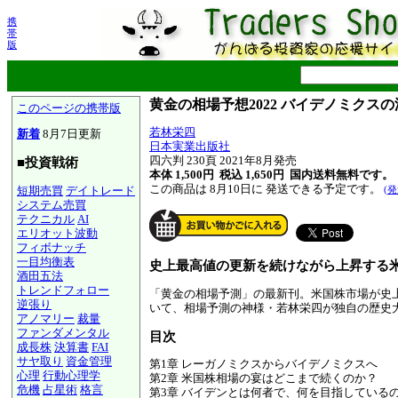
携
帯
版
黄金の相場予想2022 バイデノミクスの
このページの携帯版
若林栄四
新着
8月7日更新
日本実業出版社
四六判 230頁 2021年8月発売
■投資戦術
本体 1,500円 税込 1,650円
国内送料無料です。
この商品は 8月10日に 発送できる予定です。
短期売買
デイトレード
(
システム売買
テクニカル
AI
エリオット波動
フィボナッチ
一目均衡表
史上最高値の更新を続けながら上昇する
酒田五法
トレンドフォロー
「黄金の相場予測」の最新刊。米国株市場が史
逆張り
いて、相場予測の神様・若林栄四が独自の歴史
アノマリー
裁量
ファンダメンタル
目次
成長株
決算書
FAI
サヤ取り
資金管理
第1章 レーガノミクスからバイデノミクスへ
心理
行動心理学
第2章 米国株相場の宴はどこまで続くのか？
危機
占星術
格言
第3章 バイデンとは何者で、何を目指している