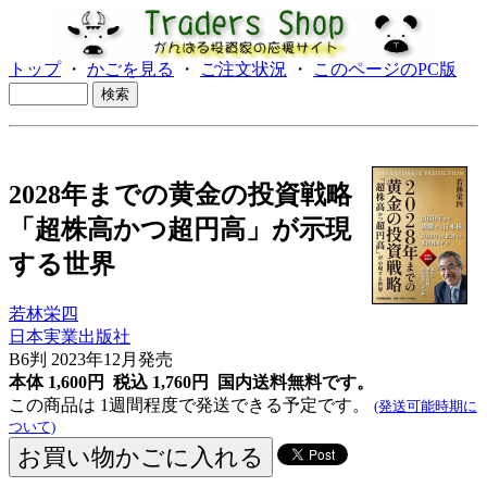
トップ
・
かごを見る
・
ご注文状況
・
このページのPC版
2028年までの黄金の投資戦略
「超株高かつ超円高」が示現
する世界
若林栄四
日本実業出版社
B6判 2023年12月発売
本体 1,600円 税込 1,760円
国内送料無料です。
この商品は 1週間程度で発送できる予定です。
(発送可能時期に
ついて)