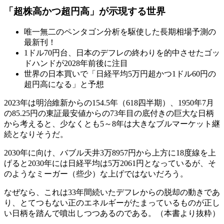
「超株高かつ超円高」が示現する世界
唯一無二のペンタゴン分析を駆使した長期相場予測の
最新刊！
1ドル70円台、日本のデフレの終わりを的中させたゴッ
ドハンドが2028年前後に注目
世界の日本買いで「日経平均5万円超かつ1ドル60円の
超円高になる」と予想
2023年は明治維新からの154.5年（618四半期）、1950年7月
の85.25円の東証最安値からの73年目の底付きの巨大な日柄
から考えると、少なくとも5～8年は大きなブルマーケット継
続となりそうだ。
2030年に向け、バブル天井3万8957円から上方に18度線を上
げると2030年には日経平均は5万2061円となっているが、そ
のようなミーガー（些少）な上げではないだろう。
なぜなら、これは33年間続いたデフレからの脱却の動きであ
り、とてつもない正のエネルギーがたまっているものが正し
い日柄を踏んで噴出しつつあるのである。（本書より抜粋）