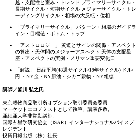
越・支配性と歪み・トレンド プライマリーサイクル・
長期サイクル・短期サイクル メジャーサイクル・トレ
ーディングサイクル・相場の大反転・位相
「プライマリーサイクル」 パターン・相場のガイドラ
イン・目標値・ボトム・トップ
「アストロロジー」 黄道とサインの関係・アスペクト
の算出・天体間のメジャーアスペクト 天体の支配星
座・アスペクトの実例・メリマン重要変化日
「解説」 日経平均(48週サイクル/18年サイクル) ドル/
円 ・NY金・NY原油・シカゴ穀物・NY粗糖
講師／皆川 弘之氏
東京穀物商品取引所オプション取引委員会委員
マーケットエコノミストとして執筆、講演多数。
亜細亜大学非常勤講師。
国際占星学研究協会（ISAR）インターナショナルバイスプ
レジデント
投資日報出版（株）社長