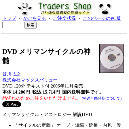
トップ
・
かごを見る
・
ご注文状況
・
このページのPC版
DVD メリマンサイクルの神
髄
皆川弘之
株式会社マックスバリュー
DVD 120分 テキスト付
2006年11月発売
本体 14,286円 税込 15,714円
国内送料無料です。
品切れのためご注文いただけません。
(発送可能時期について)
メリマンサイクル・アストロジー 解説DVD
「サイクルの定義」 オーブ・短縮・延長・内包・優