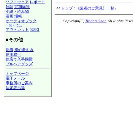
ソフトウェア
レポート
雑誌
定期購読
<<
トップ
/
《読者のご意見》一覧
/
小説・読み物
漫画
場帳
Copyright(C)
Traders Shop
All Rights Rese
オーディオブック
聞くには
アウトレット
9割引
■その他
新着
初心者向き
信用取引
他店で入手困難
ブルベアグッズ
トップページ
電子メール
事務所のご案内
法定表示等
a@panrolling.com