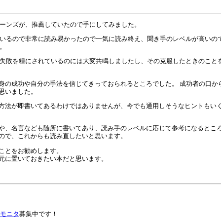
ーンズが、推薦していたので手にしてみました。
いるので非常に読み易かったので一気に読み終え、聞き手のレベルが高いの
。
失敗を糧にされているのには大変共鳴しましたし、その克服したときのこと
身の成功や自分の手法を信じてきっておられるところでした。 成功者の口か
思いました。
方法が即書いてあるわけではありませんが、今でも通用しそうなヒントもい
や、名言なども随所に書いてあり、読み手のレベルに応じて参考になるとこ
ので、これからも読み直したいと思います。
ことをお勧めします。
元に置いておきたい本だと思います。
モニタ
募集中です！