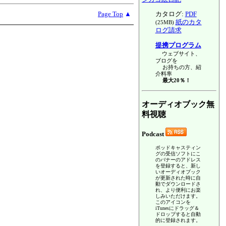
Page Top
▲
カタログ:
PDF
紙のカタ
(25MB)
ログ請求
提携プログラム
ウェブサイト、
ブログを
お持ちの方、紹
介料率
最大20％！
オーディオブック無
料視聴
Podcast
ポッドキャスティン
グの受信ソフトにこ
のバナーのアドレス
を登録すると、新し
いオーディオブック
が更新された時に自
動でダウンロードさ
れ、より便利にお楽
しみいただけます。
このアイコンを
iTunesにドラッグ＆
ドロップすると自動
的に登録されます。