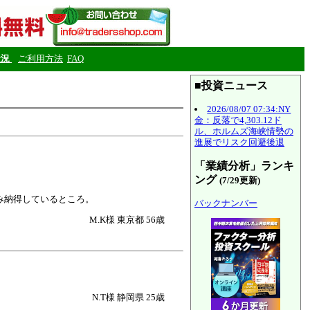
状況
ご利用方法
FAQ
■投資ニュース
2026/08/07 07:34:NY
金：反落で4,303.12ド
ル、ホルムズ海峡情勢の
進展でリスク回避後退
「業績分析」ランキ
ング
(7/29更新)
み納得しているところ。
バックナンバー
M.K様 東京都 56歳
N.T様 静岡県 25歳