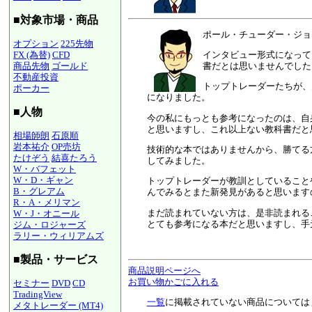
■対象市場・商品
ポール・チューダー・ジョ
オプション
225先物
インタビュー形式になって
FX (為替)
CFD
書だとは思いませんでした
商品先物
ゴールド
不動産投資
トップトレーダーたちが、
ポーカー
になりました。
■人物
今の私にもっとも参考になったのは、自
と思いますし、これ以上ない教科書だと
相場師朗
石原順
岩本祐介
OP売坊
技術的な本ではありませんから、勝てる
たけぞう
結喜たろう
してみました。
W・バフェット
W・D・ギャン
トップトレーダーが教訓としていること
B・グレアム
んでみるとまた新発見があると思います
R・A・メリマン
まだ読まれていない方は、是非読まれる
W・J・オニール
とても参考になる本だと思いますし、手
ジム・ロジャーズ
ラリー・ウィリアムズ
■製品・サービス
商品説明ページへ
お買い物かごに入れる
セミナー
DVD
CD
TradingView
一覧
に掲載されていない商品については
メタトレーダー (MT4)