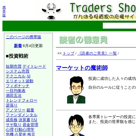
携
帯
版
このページの携帯版
新着
8月4日更新
<<
トップ
/
《読者のご意見》一覧
/
■投資戦術
短期売買
デイトレード
マーケットの魔術師
システム売買
テクニカル
AI
投資に成功した人々の成功
エリオット波動
フィボナッチ
自分のルールに従うことの
一目均衡表
酒田五法
トレンドフォロー
逆張り
アノマリー
裁量
ファンダメンタル
各専業トレーダーの投資に
成長株
決算書
FAI
また、投資の世界観を感じ
サヤ取り
資金管理
心理
行動心理学
危機
占星術
格言