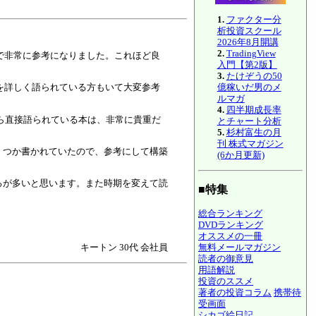
1.
ファクター分
析投資スクール
2026年8月開講
2.
TradingView
で非常に参考になりました。これほど良
入門【第2版】
3.
たけぞうの50
億稼いだ男のメ
を詳しく語られている方もいて大変参考
ルマガ
4.
四半期成長率
ら直接語られている本は、非常に貴重だ
とチャート分析
5.
杉村富生の月
刊 株式マガジン
くつか書かれていたので、参考にして構築
(6か月更新)
ろが多いと思います。また時期を変えて読
■特集
総合ランキング
DVDランキング
オススメの一冊
キートン 30代 会社員
無料メールマガジン
読者の御意見
用語解説
投資のススメ
著者の投資コラム
携帯待
受画面
シカゴ絵日記