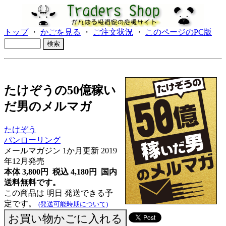
トップ
・
かごを見る
・
ご注文状況
・
このページのPC版
たけぞうの50億稼い
だ男のメルマガ
たけぞう
パンローリング
メールマガジン 1か月更新 2019
年12月発売
本体 3,800円 税込 4,180円
国内
送料無料です。
この商品は 明日 発送できる予
定です。
(発送可能時期について)