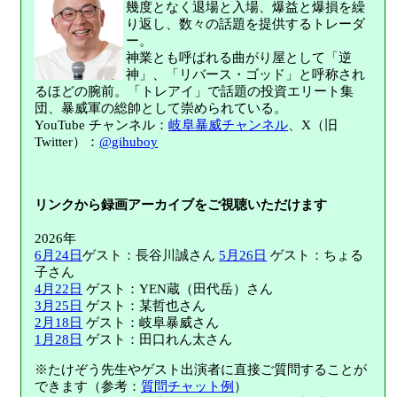
幾度となく退場と入場、爆益と爆損を繰
り返し、数々の話題を提供するトレーダ
ー。
神業とも呼ばれる曲がり屋として「逆
神」、「リバース・ゴッド」と呼称され
るほどの腕前。「トレアイ」で話題の投資エリート集
団、暴威軍の総帥として崇められている。
YouTube チャンネル：
岐阜暴威チャンネル
、X（旧
Twitter）：
@gihuboy
リンクから録画アーカイブをご視聴いただけます
2026年
6月24日
ゲスト：長谷川誠さん
5月26日
ゲスト：ちょる
子さん
4月22日
ゲスト：YEN蔵（田代岳）さん
3月25日
ゲスト：某哲也さん
2月18日
ゲスト：岐阜暴威さん
1月28日
ゲスト：田口れん太さん
※たけぞう先生やゲスト出演者に直接ご質問することが
できます（参考：
質問チャット例
）