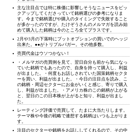
主な注目点では特に株価に影響しそうなニュースをピッ
クアップしてくださっていて銘柄選びの参考になりま
す。今まで銘柄選びや購入のタイミングで失敗すること
が多かったのですが、たけぞうさんのメルマガを読み始
めて購入した銘柄は今のところ全てプラスです。
2月や3月の下落時にプットオプションの買いでのヘッジ
出来た。●●がトリプルバガー。その他多数。
売買代金はウソつかない！
・メルマガの売買例を見て、翌日自分も前から気になっ
ていた銘柄でもあったので、自身を持って購入し、利益
が出ました。・何度もお話しされていた国策銘柄セクタ
ーを買い、利益が出ました。・今日の注目点を読み、こ
の銘柄・周辺セクターにお金がいくと感じ、寄りで購入
し、利益が出ました。・アメリカ株のこの銘柄が上がる
と、翌日のこの日本株が上がると知り、利益が出まし
た。
レーティング評価で売買して、たまに大当たりします。
テーマ株や今後の戦略で連想する銘柄はいつも上がりま
す。
注目のセクターや銘柄をお話ししてくれるので、その中