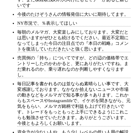
いです
今後のたけぞうさんの情報発信に大いに期待してます。
NY市況で、％表示してほしい
毎朝のメルマガ、大変楽しみにしております。大変だと
は思いますがぜひとも続けるでください。最近不定期に
なってしまった今日の注目点での『本日の戦略』コメン
トを復活していただきたいと強く思います。
売買例の「持ち」についてですが、どの辺の価格帯でエ
ントリーしたのかわかると、更にありがたいですね。ま
だ乗れるのか、乗り遅れなのか判断しやすくなります
し。
毎日記事を書かれるのは並ならぬ素晴らしい事です、大
変感謝しております。なかなか拾えないニュースや市場
の動きなどをメルマガで知る事が多々あります。これか
らもスペースやInstagramlifeで、イケボを聞きながら、元
気をもらい、メルマガ銘柄で利益も上げて行きたいで
す。トレードをもっともっと上手にできるようにこれこ
らも勉強させていただきます。ありがとうございます、
今後ともよろしくお願いします。
資金力が少ない人や、もう少しレベルの低い人用の解説