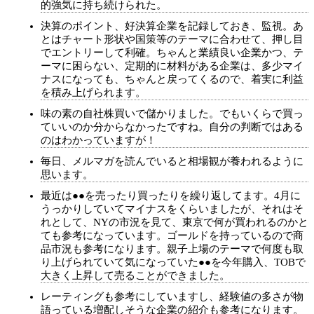
的強気に持ち続けられた。
決算のポイント、好決算企業を記録しておき、監視。あ
とはチャート形状や国策等のテーマに合わせて、押し目
でエントリーして利確。ちゃんと業績良い企業かつ、テ
ーマに困らない、定期的に材料がある企業は、多少マイ
ナスになっても、ちゃんと戻ってくるので、着実に利益
を積み上げられます。
味の素の自社株買いで儲かりました。でもいくらで買っ
ていいのか分からなかったですね。自分の判断ではある
のはわかっていますが！
毎日、メルマガを読んでいると相場観が養われるように
思います。
最近は●●を売ったり買ったりを繰り返してます。4月に
うっかりしていてマイナスをくらいましたが、それはそ
れとして、NYの市況を見て、東京で何が買われるのかと
ても参考になっています。ゴールドを持っているので商
品市況も参考になります。親子上場のテーマで何度も取
り上げられていて気になっていた●●を今年購入、TOBで
大きく上昇して売ることができました。
レーティングも参考にしていますし、経験値の多さが物
語っている増配しそうな企業の紹介も参考になります。