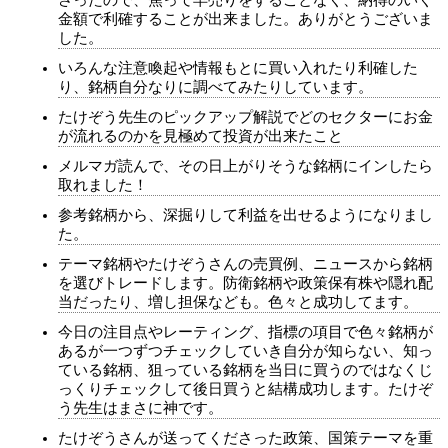
さったので、焦って早売りをすることなく、納得のいく
金額で利確することが出来ました。ありがとうございま
した。
いろんな注意喚起や情報もとに買い入れたり利確した
り、銘柄自分なりに調べてみたりしています。
たけぞう先生のピックアップ解説でどのセクターにお金
が流れるのかを見極めて投資が出来たこと
メルマガ読んで、その日上がりそうな銘柄にインしたら
取れました！
参考銘柄から、深掘りして利益を出せるようになりまし
た。
テーマ銘柄やたけぞうさんの売買例、ニュースから銘柄
を選びトレードします。防衛銘柄や政策保有株や隠れ配
当だったり、増し担保なども。色々と成功してます。
今日の注目点やレーティング、指標の項目で色々銘柄が
あるが一つずつチェックしていき自分が知らない、知っ
ている銘柄、狙っている銘柄を当日に買うのではなくじ
っくりチェックして後日買うと結構成功します。たけぞ
う先生はまさに神です。
たけぞうさんが送ってくださった政策、国策テーマを重