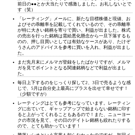
前日の●●とか大当たりで感激しました。お礼しないとで
す（笑）
「レーティング」メールに、新たな目標株価と現値、お
よびその乖離率を記載してくれているので、その乖離率
が特に大きい銘柄を寄りで買い、利益が出ました。株式
の売出を行った銘柄は需給悪化懸念から一旦下落するも
のの、押し目買いとしては有効なケースがあり、たけぞ
うさんのアドバイスを参考に買いを入れ、利益が出まし
た。
まだ先月末にメルマガ登録をしたばかりですが、メルマ
ガを見てポイントとなる関連銘柄などで利益が出まし
た。
毎日上下するのをじっくり探して2、3日で売るような感
じで、5月は自分史上最高にプラスを出せて幸せです！
（少額ですが）
レーティングはとても参考になっています。レーティン
グに出ていて、ギャップアップで始まらない銘柄に印す
ると上がってくれることもあるので！また、ニューヨー
クの市況を見て、その日のデイトレ銘柄も絞れたりする
ので、とても助かっています！