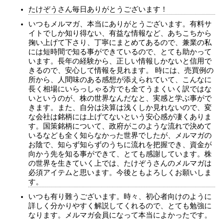
たけぞうさん毎日ありがとうございます！
いつもメルマガ、本当にありがとうございます。有料サ
イトでしか知り得ない、有益な情報など、あちこちから
掬い上げて下さり、丁寧にまとめてあるので、兼業の私
には短時間で知る事ができているので、とても助かって
います。長年の経験から、正しい情報しかないと信用で
きるので、安心して情報を見れます。 時には、売買例の
所から、人間味のある感想が添えられていて、こんなに
長く相場にいらっしゃる方でも全てうまくいく訳ではな
いというのが、株の世界なんだなと、実感と学ぶ事がで
きます。また、自分は決算は浅くしか見れないので、変
な会社は銘柄には上げてないという安心感が凄くありま
す。国策銘柄について、政府がこのような流れで決めて
いるなども全く知らなかった世界でしたが、メルマガの
お陰で、知らず知らずのうちに流れを把握でき、資金が
向かう先を知る事ができて、とても感謝しています。株
の世界を生きていく上では、たけぞうさんのメルマガは
必須アイテムと思います。今後ともよろしくお願いしま
す。
いつも有り難うございます。時々、初心者向けのように
詳しく分かりやすく解説してくれるので、とても勉強に
なります。メルマガ会員になって本当によかったです。