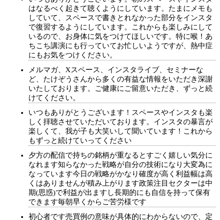
はなるべく起きて聴くようにしています。たまにメモも
していて、スペースで書きとれなかった部分をインスタ
で復習するようにしています。これからも楽しみにして
いるので、お身体に気をつけてほしいです。特に喉！あ
ちこち講演にも行っていてお忙しいようですが、熱中症
にもお気をつけください。
メルマガ、Xスペース、インスタライブ、セミナーな
ど、たけぞうさんから多くの有益な情報をいただき深謝
いたしております。ご健康にご留意いただき、ずっと続
けてください。
いつもありがとうございます！スペースやインスタも楽
しく拝聴させていただいております。インスタの暴言が
楽しくて、我が子も大笑いして聞いています！これから
もずっと続けていってください
夕方の配信で持ちの銘柄が重なるとすごく嬉しい気分に
なれます知らなかった戦略が自分の技術になり大変為に
なっています今日の戦略がかなり確度が高く利益幅は高
くはありませんが積み上がります政策注目セクターは中
期(思惑)で利益が出ますし長期的にも自信を持って保有
できます毎朝早くからご苦労様です
初心者です売買例の意味が具体的にわからないので、定