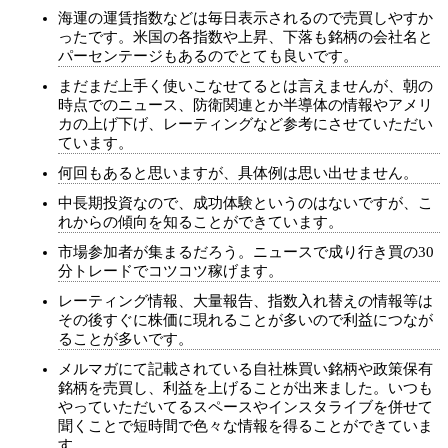
海運の運賃指数などは毎日表示されるので売買しやすか
ったです。米国の各指数や上昇、下落も銘柄の会社名と
パーセンテージもあるのでとても良いです。
まだまだ上手く使いこなせてるとは言えませんが、朝の
時点でのニュース、防衛関連とか半導体の情報やアメリ
カの上げ下げ、レーティングなど参考にさせていただい
ています。
何回もあると思いますが、具体例は思い出せません。
中長期投資なので、成功体験というのはないですが、こ
れからの傾向を知ることができています。
市場参加者が集まるだろう。ニュースで成り行き買の30
分トレードでコツコツ稼げます。
レーティング情報、大量報告、指数入れ替えの情報等は
その後すぐに株価に現れることが多いので利益につなが
ることが多いです。
メルマガにて記載されている自社株買い銘柄や政策保有
銘柄を売買し、利益を上げることが出来ました。いつも
やっていただいてるスペースやインスタライブを併せて
聞くことで短時間で色々な情報を得ることができていま
す。