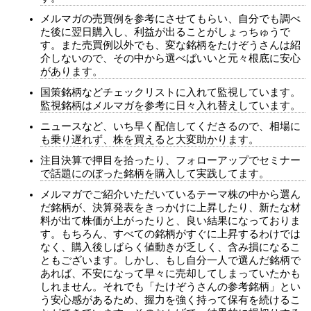
メルマガの売買例を参考にさせてもらい、自分でも調べ
た後に翌日購入し、利益が出ることがしょっちゅうで
す。また売買例以外でも、変な銘柄をたけぞうさんは紹
介しないので、その中から選べばいいと元々根底に安心
があります。
国策銘柄などチェックリストに入れて監視しています。
監視銘柄はメルマガを参考に日々入れ替えしています。
ニュースなど、いち早く配信してくださるので、相場に
も乗り遅れず、株を買えると大変助かります。
注目決算で押目を拾ったり、フォローアップでセミナー
で話題にのぼった銘柄を購入して実践してます。
メルマガでご紹介いただいているテーマ株の中から選ん
だ銘柄が、決算発表をきっかけに上昇したり、新たな材
料が出て株価が上がったりと、良い結果になっておりま
す。もちろん、すべての銘柄がすぐに上昇するわけでは
なく、購入後しばらく値動きが乏しく、含み損になるこ
ともございます。しかし、もし自分一人で選んだ銘柄で
あれば、不安になって早々に売却してしまっていたかも
しれません。それでも「たけぞうさんの参考銘柄」とい
う安心感があるため、握力を強く持って保有を続けるこ