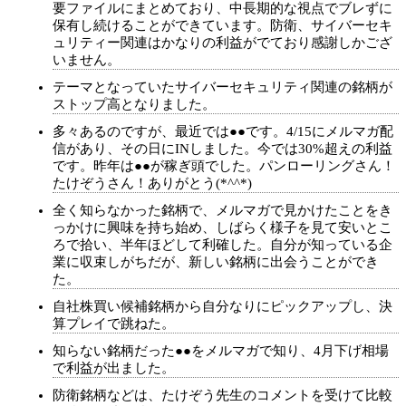
要ファイルにまとめており、中長期的な視点でブレずに
保有し続けることができています。防衛、サイバーセキ
ュリティー関連はかなりの利益がでており感謝しかござ
いません。
テーマとなっていたサイバーセキュリティ関連の銘柄が
ストップ高となりました。
多々あるのですが、最近では●●です。4/15にメルマガ配
信があり、その日にINしました。今では30%超えの利益
です。昨年は●●が稼ぎ頭でした。パンローリングさん！
たけぞうさん！ありがとう(*^^*)
全く知らなかった銘柄で、メルマガで見かけたことをき
っかけに興味を持ち始め、しばらく様子を見て安いとこ
ろで拾い、半年ほどして利確した。自分が知っている企
業に収束しがちだが、新しい銘柄に出会うことができ
た。
自社株買い候補銘柄から自分なりにピックアップし、決
算プレイで跳ねた。
知らない銘柄だった●●をメルマガで知り、4月下げ相場
で利益が出ました。
防衛銘柄などは、たけぞう先生のコメントを受けて比較