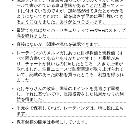
騰落レシオという言葉も知らなかったのですが、毎回メ
ールで書かれている事は意味があることだと思ってノー
トに付けているのですが、加熱感が出てきたとかわかる
ようになってきたので、欲を出さず早めに手仕舞いでき
るようになりました。ありがとうございます。
最近であればサイバーセキュリティで●●や●●のストップ
高を取れました。
直接はないが、関連や流れを確認できます。
レーティングのメルマガにあった目標株価と現株価（す
べて両方書いてあるとありがたいです！）と乖離があ
り、チャートが良いものにinしたところ、大きく上値が
取れました。注目ニュースで防衛関連が取り上げられて
いて、記載のあった銘柄を買ったところ、利益を得られ
ました。
たけぞうさんの政策、国策のポイントを見逃さず重視
し、それに基づいて中、長期投資をした結果かなりの利
益を得ました。
手元株で保有してれば、レーティングは、特に役に立ち
ます。
保有銘柄の開示は参考にしています。