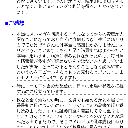
とができています。そのおかげで、結果的に損切りする
ことなく、良いタイミングで利益を得ることができてい
ます。
■ご感想
本当にメルマガを購読するようになってからの資産が大
変なことになっており自分に自信もつき、生活にゆとり
もでてたけぞうさんには本当に感謝しかありません。あ
りがとうございます！もっと早く購買すればよかったと
本当に思います。購買に踏み切れなかったのは、毎日届
く情報量が多すぎて読めないんではないかと思っていま
したが実際、とってみるとそんなこともなく読みやすい
というのをアピールするともっと売れると思います。ま
たセミナーに会いにいきますね
時にユーモアを含めた配信は、日々の市場の状況を把握
するのに役立っています。
株など全く知らない時に、投資でも始めるかと本屋で一
番最初に目についたのが、たけぞうさんの著書で繰り返
し読みました。すぐに証券口座を開設して今に至りま
す。たけぞうさんてツイッターやってるのかな？とか調
べたら出てきたので、そこでメルマガの通年購読に至り
ます。だいぶ忙しそうなのでお身体に気をつけて、これ