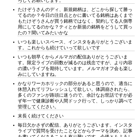
ろしくお願いします。
たけぞうさんのディ、新規銘柄は、どこから探して勝っ
てるのか？今日の注目点とかに書いてる銘柄はあくまで
もたけぞうさんが買う銘柄ではなく、契約してる人側専
用にしてるのかな？ティとか新規の銘柄をどうして買っ
たの？聞いてみたいかな
いつも楽しいスペース、インスタをありがとうございま
す。これからも続けていって欲しいです
いつも朝早くからメルマガの配信ありがとうございま
す。限定ライブの回数が減るのは残念ですが、より内容
の濃いライブを期待しています。メルマガオフ会も楽し
みにしていますね。
かなりワーカホリックの部分があると思うので、適当に
休憩入れてリフレッシュして欲しい。体調崩されたら、
多くのファンが路頭に迷うので、余計なお世話ですが必
ず年一で健康診断や人間ドック行って、しっかり調べて
管理してください。
末長く続けてください
毎日欠かさずの配信、ありがとうございます。インスタ
ライブで質問を受けたことなどからテーマを決め、記事
を書いてくださることも有り難いです。今後ともよろし