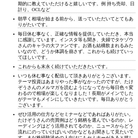
期的に教えていただけると嬉しいです。例 持ち売却、日
計り、OCLなど
朝早く相場が始まる前から、送っていただいてとてもあ
りがたいです。
毎日休む事なく、正確な情報を提供していただき、本当
に感謝しています。インスタ等も聞き、夫婦でタケゾウ
さんのキャラの大ファンです。お酒も結構飲まれるみた
いなので、どうか体調を崩さず、これからも続けていっ
てほしいです。
これからも末永く続けていただきたいです。
いつも休む事なく配信して頂きありがとうございます。
テーマ投資はあまりやった事がなかったのですが、たけ
ぞうさんのメルマガを読むようになってから毎日色々変
わるので相場が楽しくなりました！長期がメインでした
がテーマもメインにしていきたいです。毎日ありがとう
ございます。
ぜひ活用の仕方などセミナーなどであればありがたい。
たけぞうさんの売買例はどう銘柄を選んでいるのか、レ
ーディングはどう活用されてるのか、ニュースからどう
流れにのっていけばいいのかなどもお聞きして見たいで
す、まだ株経験浅めの人向けにもセミナーがあると嬉し