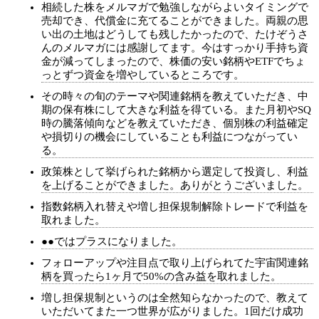
相続した株をメルマガで勉強しながらよいタイミングで
売却でき、代償金に充てることができました。両親の思
い出の土地はどうしても残したかったので、たけぞうさ
んのメルマガには感謝してます。今はすっかり手持ち資
金が減ってしまったので、株価の安い銘柄やETFでちょ
っとずつ資金を増やしているところです。
その時々の旬のテーマや関連銘柄を教えていただき、中
期の保有株にして大きな利益を得ている。また月初やSQ
時の騰落傾向などを教えていただき、個別株の利益確定
や損切りの機会にしていることも利益につながってい
る。
政策株として挙げられた銘柄から選定して投資し、利益
を上げることができました。ありがとうございました。
指数銘柄入れ替えや増し担保規制解除トレードで利益を
取れました。
●●ではプラスになりました。
フォローアップや注目点で取り上げられてた宇宙関連銘
柄を買ったら1ヶ月で50%の含み益を取れました。
増し担保規制というのは全然知らなかったので、教えて
いただいてまた一つ世界が広がりました。1回だけ成功