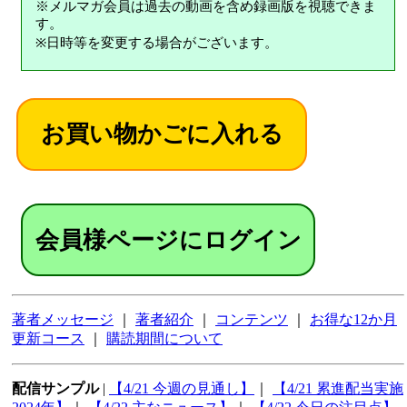
※メルマガ会員は過去の動画を含め録画版を視聴できま
す。
※日時等を変更する場合がございます。
会員様ページにログイン
著者メッセージ
｜
著者紹介
｜
コンテンツ
｜
お得な12か月
更新コース
｜
購読期間について
配信サンプル
|
【4/21 今週の見通し】
｜
【4/21 累進配当実施