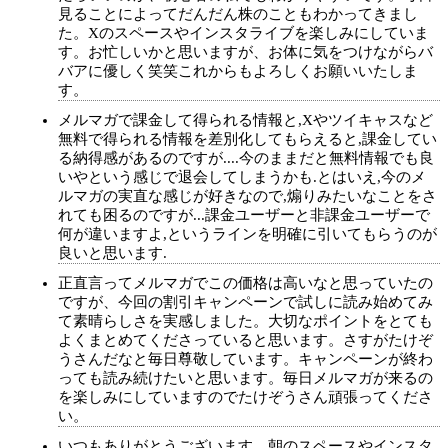
見ることによってだんだん株のこともわかってきまし
た。Xのスペースやインスタライブを楽しみにしていま
す。お忙しいかと思いますが、お体に気をつけながらバ
バアに優しく笑笑これからもよろしくお願いいたしま
す。
メルマガで課金して得られる情報と,Xやツイキャスなど
無料で得られる情報を差別化してもらえると,課金してい
る納得感があるのですが....今のままだと無料情報でも良
いやという感じで退会してしまうかも.とはいえ,今のメ
ルマガの実直な感じが好きなので,煽りみたいなことをさ
れても困るのですが...課金ユーザーと非課金ユーザーで
何が違いますよ,というラインを明確に引いてもらうのが
良いと思います.
正直言ってメルマガでこの価格は高いなと思っていたの
ですが、今回の割引キャンペーンで試しに読み始めてみ
て素晴らしさを実感しました。大切なポイントをとても
よくまとめてくださっていると思います。さすがたけぞ
うさんだなと毎日尊敬しています。キャンペーンが終わ
っても読み続けたいと思います。毎日メルマガが来るの
を楽しみにしていますのでたけぞうさん頑張ってくださ
い。
いつもありがとうございます。朝のスペースやインスタ