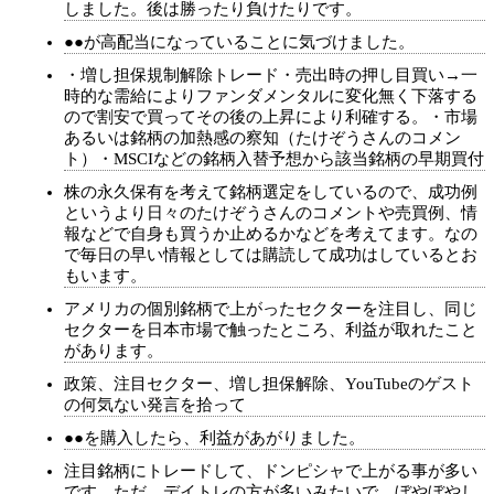
しました。後は勝ったり負けたりです。
●●が高配当になっていることに気づけました。
・増し担保規制解除トレード・売出時の押し目買い→一
時的な需給によりファンダメンタルに変化無く下落する
ので割安で買ってその後の上昇により利確する。・市場
あるいは銘柄の加熱感の察知（たけぞうさんのコメン
ト）・MSCIなどの銘柄入替予想から該当銘柄の早期買付
株の永久保有を考えて銘柄選定をしているので、成功例
というより日々のたけぞうさんのコメントや売買例、情
報などで自身も買うか止めるかなどを考えてます。なの
で毎日の早い情報としては購読して成功はしているとお
もいます。
アメリカの個別銘柄で上がったセクターを注目し、同じ
セクターを日本市場で触ったところ、利益が取れたこと
があります。
政策、注目セクター、増し担保解除、YouTubeのゲスト
の何気ない発言を拾って
●●を購入したら、利益があがりました。
注目銘柄にトレードして、ドンピシャで上がる事が多い
です。ただ、デイトレの方が多いみたいで、ぼやぼやし