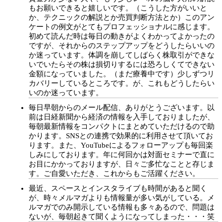
もお願いできると嬉しいです。（こうした方がいいと
か、テクニックの解説とか売買判断方法とか）このアン
ケートの例文がとてもプロフェッショナルに感じます。
初めて読んだ時は毎日の動きがよくわかってよかったの
ですが、それからのステップアップをどうしたらいいの
か迷っています。体調を崩してしばらく株取引ができな
いでいたらその株は損切りするには恐ろしくてできない
金額になっていました。（まだ療養中です）少しずつリ
カバリーしているところです。が、これもどうしたらい
いのか迷っています。
毎日早朝からのメール配信、ありがとうございます。以
前は日経新聞から経済の情報を入手しておりましたが、
毎朝最新情報をコンパクトにまとめていただけるので助
かります。SNSとの連携で効果的に利用させて頂いてお
ります。また、YouTubeによるフォローアップも毎回楽
しみにしております。年に何回かは対面セミナーで直に
お目にかかっておりますが、日々ご多忙なことと存じま
す。ご自愛いただき、これからもご活躍ください。
最近、スペースとインスタライブも時間があると聞く
が、時々メルマガよりも情報量が多い気がしている。メ
ルマガでのみ開示している情報も多々あるので、問題は
ないが、毎朝起きて聞くようになってしまった・・・笑