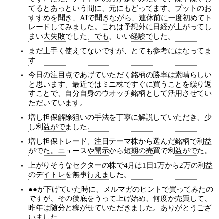
てるとあっという間に、元にもどってます。プットのお
すすめを聞き、AIで聞きながら、連休前に一度初めてト
レードしてみました。これは予想外に日経が上がってし
まい大失敗でした。でも、いい経験でした。
まだ上手く使えてないですが、とても参考にはなってま
す
今日の注目点であげていただく銘柄の勝率は素晴らしい
と思います。最近ではミニ株ですぐに買うことを繰り返
すことで、自分自身のウオッチ銘柄として活用させてい
ただいています。
増し担保解除狙いの手法を丁寧に解説していただき、少
し利益がでました。
増し担保トレード、注目テーマ株から選んだ銘柄で利益
がでた。ニュースや開示から短期の売買で利益がでた。
上がりそうなセクターの株で4月は1日1万から2万の利益
のデイトレを無事行えました。
●●が下げていた時に、メルマガのヒントで買ってみたの
ですが、その後底をうって上げ始め、何度か売買して、
昨年は随分と稼がせていただきました。ありがとうござ
いました