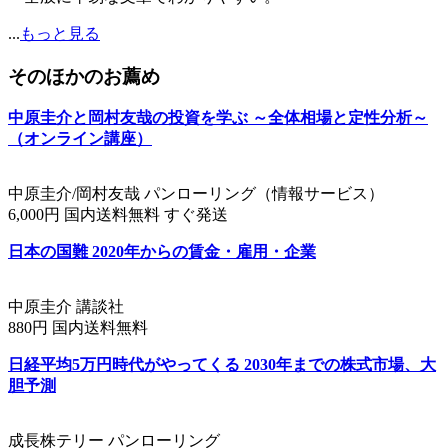
...
もっと見る
そのほかのお薦め
中原圭介と岡村友哉の投資を学ぶ ～全体相場と定性分析～
（オンライン講座）
中原圭介/岡村友哉 パンローリング（情報サービス）
6,000円 国内送料無料 すぐ発送
日本の国難 2020年からの賃金・雇用・企業
中原圭介 講談社
880円 国内送料無料
日経平均5万円時代がやってくる 2030年までの株式市場、大
胆予測
成長株テリー パンローリング