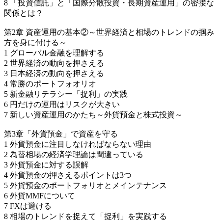
8 「投資信託」と「国際分散投資・長期資産運用」の密接な
関係とは？
第2章 資産運用の基本②～世界経済と相場のトレンドの掴み
方を身に付ける～
1 グローバル金融を理解する
2 世界経済の動向を押さえる
3 日本経済の動向を押さえる
4 常勝のポートフォオリオ
5 新金融リテラシー「捉利」の実践
6 円だけの運用はリスクが大きい
7 新しい資産運用のかたち～外貨預金と株式投資～
第3章「外貨預金」で資産を守る
1 外貨預金に注目しなければならない理由
2 為替相場の経済学理論は間違っている
3 外貨預金に対する誤解
4 外貨預金の押さえるポイントは3つ
5 外貨預金のポートフォリオとメインテナンス
6 外貨MMFについて
7 FXは避ける
8 相場のトレンドを捉えて「捉利」を実践する