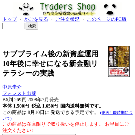
トップ
・
かごを見る
・
ご注文状況
・
このページのPC版
サブプライム後の新資産運用
10年後に幸せになる新金融リ
テラシーの実践
中原圭介
フォレスト出版
B6判 269頁 2008年7月発売
本体 1,500円 税込 1,650円
国内送料無料です。
この商品は 8月10日に 発送できる予定です。
(発送可能時期につ
いて)
この商品は在庫限りで取り扱いを停止します。 お早目にご
注文ください!