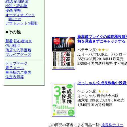
雑誌
定期購読
小説・読み物
漫画
場帳
オーディオブック
聞くには
アウトレット
9割引
■その他
新高値ブレイクの成長株投資
新着
初心者向き
柄を見逃さずにキャッチする
信用取引
ベテラン度:
★★☆
他店で入手困難
ふりーパパ/DUKE。 パンロ
ブルベアグッズ
A5判 408頁
2018年11月発売
3,080円 国内送料無料 すぐ発
トップページ
電子メール
事務所のご案内
法定表示等
a@panrolling.com
はっしゃん式 成長株集中投資
ベテラン度:
★☆☆
はっしゃん 総合法令出版
四六版 199頁 2021年6月発売
1,540円 国内送料無料
この商品の著者による商品一覧:
成長株テリー