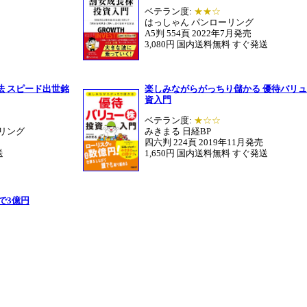
ベテラン度:
★★☆
はっしゃん パンローリング
A5判 554頁 2022年7月発売
3,080円 国内送料無料 すぐ発送
法 スピード出世銘
楽しみながらがっちり儲かる 優待バリ
資入門
ベテラン度:
★☆☆
ーリング
みきまる 日経BP
四六判 224頁 2019年11月発売
送
1,650円 国内送料無料 すぐ発送
で3億円