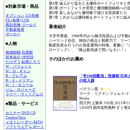
第4章 値上がり益をとる優待ポートフォリオと
■対象市場・商品
第5章 ポートフォリオ管理と優待離脱銘柄への
第6章 楽しみながら優待株で儲ける投資家たち
オプション
225先物
第7章 これからは優待株をポートフォリオに組
FX (為替)
CFD
商品先物
ゴールド
著者紹介
不動産投資
ポーカー
大学卒業後、1980年代から株式投資および不
ジーランド在住。独自の視点と観察力で、リー
■人物
動産投資を行うのが資産運用の特徴。著書に『
ローリング）、『株は新高値で買いなさい！』
相場師朗
石原順
岩本祐介
OP売坊
そのほかのお薦め
たけぞう
結喜たろう
W・バフェット
W・D・ギャン
B・グレアム
「年100回配当」投資術 日
R・A・メリマン
の収入源
W・J・オニール
ベテラン度:
★☆☆
ジム・ロジャーズ
マーク・リクテンフェルド/ドー
ラリー・ウィリアムズ
Media
四六判 上製本 350頁 2021年
■製品・サービス
1,650円 国内送料無料 すぐ発
セミナー
DVD
CD
TradingView
メタトレーダー (MT4)
ソフトウェア
レポート