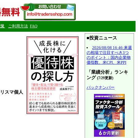
状況
ご利用方法
FAQ
■投資ニュース
2026/08/08 16:46:来週
の相場で注目すべき3つ
のポイント：国内企業物
価指数、米CPI、米PPI
「業績分析」ランキ
ング
(7/29更新)
バックナンバー
カリスマ個人