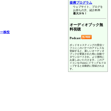
提携プログラム
ウェブサイト、ブログを
お持ちの方、紹介料率
最大20％！
オーディオブック無
料視聴
ュー株投
Podcast
ポッドキャスティングの受信ソ
フトにこのバナーのアドレスを
登録すると、新しいオーディオ
ブックが更新された時に自動で
ダウンロードされ、より便利に
お楽しみいただけます。このア
イコンをiTunesにドラッグ＆ドロ
ップすると自動的に登録されま
す。