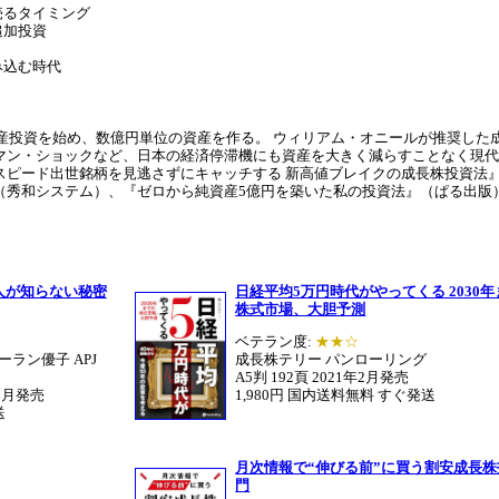
売るタイミング
追加投資
み込む時代
動産投資を始め、数億円単位の資産を作る。 ウィリアム・オニールが推奨し
マン・ショックなど、日本の経済停滞機にも資産を大きく減らすことなく現代
スピード出世銘柄を見逃さずにキャッチする 新高値ブレイクの成長株投資法
（秀和システム）、『ゼロから純資産5億円を築いた私の投資法』（ぱる出版
本人が知らない秘密
日経平均5万円時代がやってくる 2030
株式市場、大胆予測
ベテラン度:
★★☆
ラン優子 APJ
成長株テリー パンローリング
A5判 192頁 2021年2月発売
11月発売
1,980円 国内送料無料 すぐ発送
送
月次情報で“伸びる前”に買う割安成長株
門