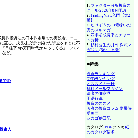
1.
ファクター分析投資ス
クール 2026年8月開講
2.
TradingView入門【第2
版】
3.
たけぞうの50億稼いだ
男のメルマガ
4.
四半期成長率とチャー
た成長株投資法の日本株市場での実践者。ニュー
ト分析
に至る。成長株投資で儲けた資金をもとに不
5.
杉村富生の月刊 株式マ
』『日経平均5万円時代がやってくる』（パン
ガジン (6か月更新)
）など。
■特集
総合ランキング
DVDランキング
年までの
オススメの一冊
無料メールマガジン
読者の御意見
用語解説
投資のススメ
著者の投資コラム
携帯待
受画面
シカゴ絵日記
カタログ:
PDF
紙
(25MB)
投資入
のカタログ請求