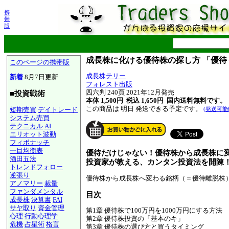
携
帯
版
成長株に化ける優待株の探し方 「優
このページの携帯版
成長株テリー
新着
8月7日更新
フォレスト出版
四六判 240頁 2021年12月発売
■投資戦術
本体 1,500円 税込 1,650円
国内送料無料です。
この商品は 明日 発送できる予定です。
短期売買
デイトレード
(発送可能
システム売買
テクニカル
AI
エリオット波動
フィボナッチ
一目均衡表
優待だけじゃない！優待株から成長株に
酒田五法
投資家が教える、カンタン投資法を開陳
トレンドフォロー
逆張り
優待株から成長株へ変わる銘柄（＝優待離脱株
アノマリー
裁量
ファンダメンタル
目次
成長株
決算書
FAI
サヤ取り
資金管理
第1章 優待株で100万円を1000万円にする方法
心理
行動心理学
第2章 優待株投資の「基本のキ」
危機
占星術
格言
第3章 優待株の選び方と買うタイミング