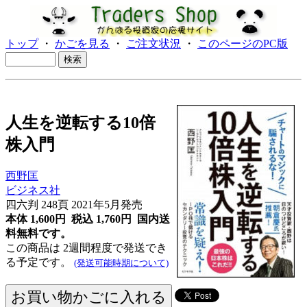
トップ
・
かごを見る
・
ご注文状況
・
このページのPC版
人生を逆転する10倍
株入門
西野匡
ビジネス社
四六判 248頁 2021年5月発売
本体 1,600円 税込 1,760円
国内送
料無料です。
この商品は 2週間程度で発送でき
る予定です。
(発送可能時期について)