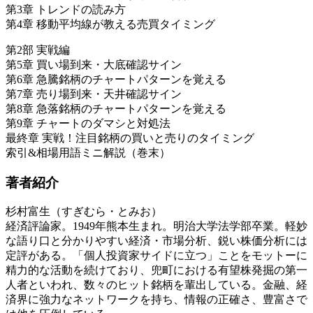
第3章 トレンドの読み方
第4章 移動平均線が教える売買タイミング
第2部 実戦編
第5章 買い場到来・大底確認サイン
第6章 急騰銘柄のチャートパターンを覚える
第7章 売り場到来・天井確認サイン
第8章 急落銘柄のチャートパターンを覚える
第9章 チャートのダマシと対処法
最終章 実戦！注目銘柄の買いと売りのタイミング
索引&相場用語ミニ解説（巻末）
著者紹介
杉村富生（すぎむら・とみお）
経済評論家。1949年熊本生まれ。明治大学法学部卒業。軽妙
な語り口と分かりやすい経済・市場分析、鋭い株価分析には
定評がある。「個人投資家サイドに立つ」ことをモットーに
精力的な活動を続けており、兜町における有望株発掘の第一
人者といわれ、数々のヒット銘柄を輩出している。金融、経
済界に強力なネットワークを持ち、情報の正確さ、豊富さで