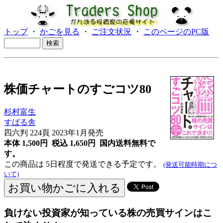
トップ
・
かごを見る
・
ご注文状況
・
このページのPC版
株価チャートのすごコツ80
杉村富生
すばる舎
四六判 224頁 2023年1月発売
本体 1,500円 税込 1,650円
国内送料無料で
す。
この商品は 5日程度で発送できる予定です。
(発送可能時期につ
いて)
負けない投資家が知っている株の売買サインはこ