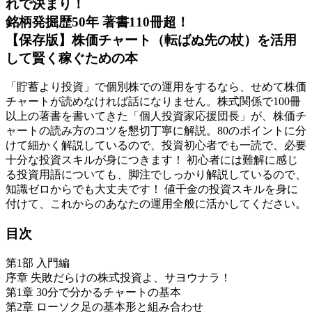
れで決まり！
銘柄発掘歴50年 著書110冊超！
【保存版】株価チャート（転ばぬ先の杖）を活用
して賢く稼ぐための本
「貯蓄より投資」で個別株での運用をするなら、せめて株価
チャートが読めなければ話になりません。株式関係で100冊
以上の著書を書いてきた「個人投資家応援団長」が、株価チ
ャートの読み方のコツを懇切丁寧に解説。80のポイントに分
けて細かく解説しているので、投資初心者でも一読で、必要
十分な投資スキルが身につきます！ 初心者には難解に感じ
る投資用語についても、脚注でしっかり解説しているので、
知識ゼロからでも大丈夫です！ 値千金の投資スキルを身に
付けて、これからのあなたの運用全般に活かしてください。
目次
第1部 入門編
序章 失敗だらけの株式投資よ、サヨウナラ！
第1章 30分で分かるチャートの基本
第2章 ローソク足の基本形と組み合わせ