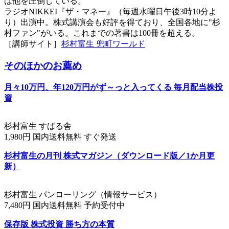
は他を圧倒している。
ラジオNIKKEI『ザ・マネー』（毎週水曜日午後3時10分よ
り）出演中。株式講演会も好評を得ており、全国各地に"杉
村ファン"がいる。これまでの著書は100冊を超える。
［講師サイト］
杉村富生 兜町ワールド
そのほかのお薦め
月々10万円、年120万円がず～っと入ってくる 毎月配当株投
資
杉村富生 すばる舎
1,980円 国内送料無料 すぐ発送
杉村富生の月刊 株式マガジン（ダウンロード版／1か月更
新）
杉村富生 パンローリング（情報サービス）
7,480円 国内送料無料 予約受付中
保存版 株式投資 勝ち方の本質